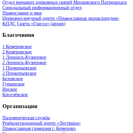
Отдел внешних церковных связей Московского Патриархата
Синодальный информационный отдел
Православие и мир
Церковно-научный центр «Православная энциклопедия»
КПДС
Газета «Глагол» (архив)
Благочиния
1 Кемеровское
2 Кемеровское
1 Ленинск-Кузнецкое
2 Ленинск-Кузнецкое
1 Прокопьевское
2 Прокопьевское
Беловское
Гурьевское
Инское
Киселёвское
Организации
Паломническая служба
Реабилитационный центр «Лествица»
Православная гимназия г. Кемерово