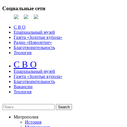
Социальные сети
С В О
Епархиальный музей
Газета «Золотые купола»
Радио «Новолетие»
Благотворительность
Теология
С В О
Епархиальный музeй
Газета «Золотые купола»
Благотворительность
Вакансии
Теология
Митрополия
История