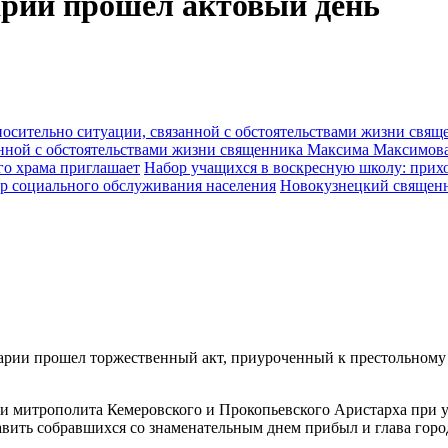
арии прошел актовый день
анной с обстоятельствами жизни священника Максима Максимов
Набор учащихся в воскресную школу: прихо
Новокузнецкий священн
нарии прошел торжественный акт, приуроченный к престольному
и митрополита Кемеровского и Прокопьевского Аристарха при у
авить собравшихся со знаменательным днем прибыл и глава горо