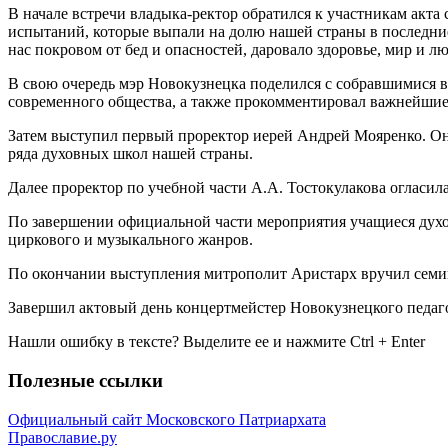
В начале встречи владыка-ректор обратился к участникам акта
испытаний, которые выпали на долю нашей страны в последние
нас покровом от бед и опасностей, даровало здоровье, мир и лю
В свою очередь мэр Новокузнецка поделился с собравшимися 
современного общества, а также прокомментировал важнейшие 
Затем выступил первый проректор иерей Андрей Мояренко. Он
ряда духовных школ нашей страны.
Далее проректор по учебной части А.А. Тостокулакова огласил
По завершении официальной части мероприятия учащиеся духо
циркового и музыкального жанров.
По окончании выступления митрополит Аристарх вручил семина
Завершил актовый день концертмейстер Новокузнецкого педаг
Нашли ошибку в тексте? Выделите ее и нажмите
Ctrl
+
Enter
Полезные ссылки
Официальный сайт Московского Патриархата
Православие.ру