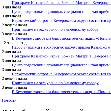
При храме Казанской иконы Божией Матери в Кемерове 
3 дня назад
Центр подготовки церковных специалистов начал приё
3 дня назад
Верхотомский острог: в Кемеровском округе состоится к
2 недели назад
Приглашаем на экскурсию по Знаменскому собору
3 недели назад
В Кемерове стартовала благотворительная акция «Помоги
12 часов назад
Набор учащихся в воскресную школу: приход Казанского
2 дня назад
При храме Казанской иконы Божией Матери в Кемерове 
3 дня назад
Центр подготовки церковных специалистов начал приё
3 дня назад
Верхотомский острог: в Кемеровском округе состоится к
2 недели назад
Приглашаем на экскурсию по Знаменскому собору
3 недели назад
В Кемерове стартовала благотворительная акция «Помоги
Новости