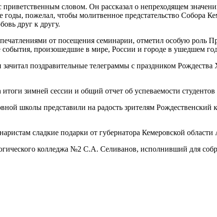
 с приветственным словом. Он рассказал о непреходящем значен
 годы, пожелал, чтобы молитвенное предстательство Собора Ке
бовь друг к другу.
впечатлениями от посещения семинарии, отметил особую роль П
события, произошедшие в мире, России и городе в ушедшем год
 зачитал поздравительные телеграммы с праздником Рождества 
а итоги зимней сессии и общий отчет об успеваемости студентов
вной школы представили на радость зрителям Рождественский к
ристам сладкие подарки от губернатора Кемеровской области А
огического колледжа №2 С.А. Селиванов, исполнивший для собр