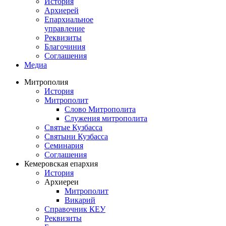
История
Архиерей
Епархиальное
управление
Реквизиты
Благочиния
Соглашения
Медиа
Митрополия
История
Митрополит
Слово Митрополита
Служения митрополита
Святые Кузбасса
Святыни Кузбасса
Семинария
Соглашения
Кемеровская епархия
История
Архиереи
Митрополит
Викарий
Справочник КЕУ
Реквизиты