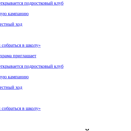
открывается подростковый клуб
мную кампанию
рестный ход
 собраться в школу»
 храма приглашает
открывается подростковый клуб
мную кампанию
рестный ход
 собраться в школу»