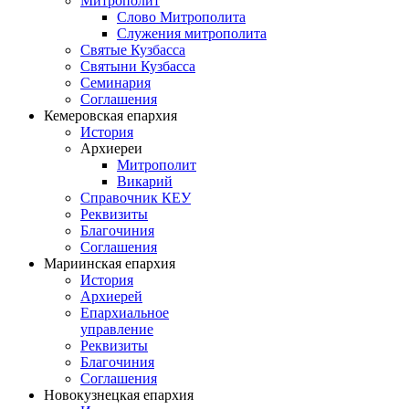
Митрополит
Слово Митрополита
Служения митрополита
Святые Кузбасса
Святыни Кузбасса
Семинария
Соглашения
Кемеровская епархия
История
Архиереи
Митрополит
Викарий
Справочник КЕУ
Реквизиты
Благочиния
Соглашения
Мариинская епархия
История
Архиерей
Епархиальное
управление
Реквизиты
Благочиния
Соглашения
Новокузнецкая епархия