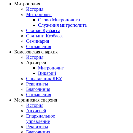
Митрополия
История
Митрополит
Слово Митрополита
Служения митрополита
Святые Кузбасса
Святыни Кузбасса
Семинария
Соглашения
Кемеровская епархия
История
Архиереи
Митрополит
Викарий
Справочник КЕУ
Реквизиты
Благочиния
Соглашения
Мариинская епархия
История
Архиерей
Епархиальное
управление
Реквизиты
Благочиния