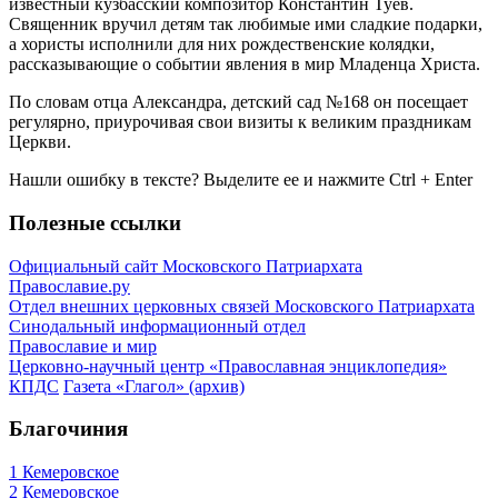
известный кузбасский композитор Константин Туев.
Священник вручил детям так любимые ими сладкие подарки,
а хористы исполнили для них рождественские колядки,
рассказывающие о событии явления в мир Младенца Христа.
По словам отца Александра, детский сад №168 он посещает
регулярно, приурочивая свои визиты к великим праздникам
Церкви.
Нашли ошибку в тексте? Выделите ее и нажмите
Ctrl
+
Enter
Полезные ссылки
Официальный сайт Московского Патриархата
Православие.ру
Отдел внешних церковных связей Московского Патриархата
Синодальный информационный отдел
Православие и мир
Церковно-научный центр «Православная энциклопедия»
КПДС
Газета «Глагол» (архив)
Благочиния
1 Кемеровское
2 Кемеровское