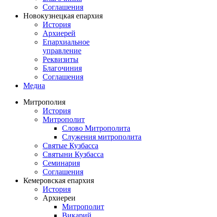
Соглашения
Новокузнецкая епархия
История
Архиерей
Епархиальное
управление
Реквизиты
Благочиния
Соглашения
Медиа
Митрополия
История
Митрополит
Слово Митрополита
Служения митрополита
Святые Кузбасса
Святыни Кузбасса
Семинария
Соглашения
Кемеровская епархия
История
Архиереи
Митрополит
Викарий