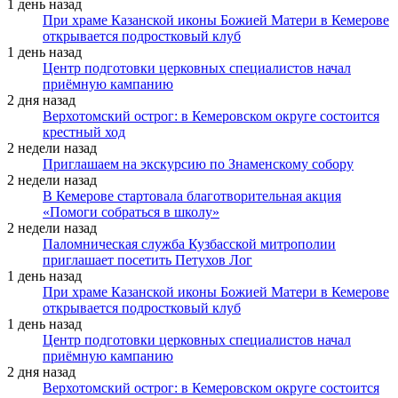
1 день назад
При храме Казанской иконы Божией Матери в Кемерове
открывается подростковый клуб
1 день назад
Центр подготовки церковных специалистов начал
приёмную кампанию
2 дня назад
Верхотомский острог: в Кемеровском округе состоится
крестный ход
2 недели назад
Приглашаем на экскурсию по Знаменскому собору
2 недели назад
В Кемерове стартовала благотворительная акция
«Помоги собраться в школу»
2 недели назад
Паломническая служба Кузбасской митрополии
приглашает посетить Петухов Лог
1 день назад
При храме Казанской иконы Божией Матери в Кемерове
открывается подростковый клуб
1 день назад
Центр подготовки церковных специалистов начал
приёмную кампанию
2 дня назад
Верхотомский острог: в Кемеровском округе состоится