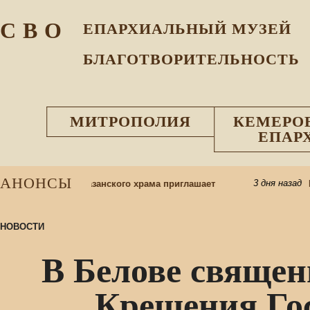
С В О
ЕПАРХИАЛЬНЫЙ МУЗEЙ
БЛАГОТВОРИТЕЛЬНОСТЬ
МИТРОПОЛИЯ
КЕМЕРО
ЕПАР
АНОНСЫ
3 дня назад
 школу: приход Казанского храма приглашает
Пр
НОВОСТИ
В Белове священ
Крещения Гос