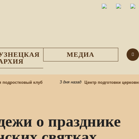
УЗНЕЦКАЯ
МЕДИА
АРХИЯ
3 дня назад
подростковый клуб
Центр подготовки церковны
дежи о празднике
нских святках