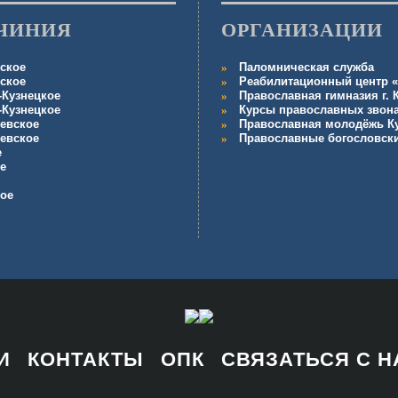
ЧИНИЯ
ОРГАНИЗАЦИИ
ское
Паломническая служба
ское
Реабилитационный центр «
-Кузнецкое
Православная гимназия г.
-Кузнецкое
Курсы православных звон
евское
Православная молодёжь К
евское
Православные богословск
е
е
кое
И
КОНТАКТЫ
ОПК
СВЯЗАТЬСЯ С 