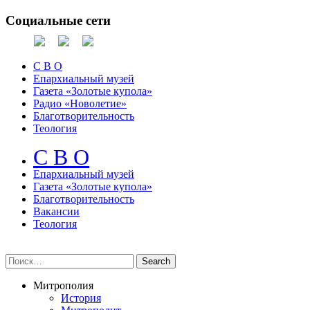
Социальные сети
С В О
Епархиальный музей
Газета «Золотые купола»
Радио «Новолетие»
Благотворительность
Теология
С В О
Епархиальный музeй
Газета «Золотые купола»
Благотворительность
Вакансии
Теология
Митрополия
История