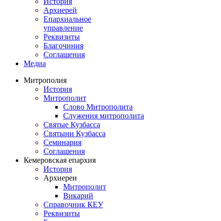
История
Архиерей
Епархиальное
управление
Реквизиты
Благочиния
Соглашения
Медиа
Митрополия
История
Митрополит
Слово Митрополита
Служения митрополита
Святые Кузбасса
Святыни Кузбасса
Семинария
Соглашения
Кемеровская епархия
История
Архиереи
Митрополит
Викарий
Справочник КЕУ
Реквизиты