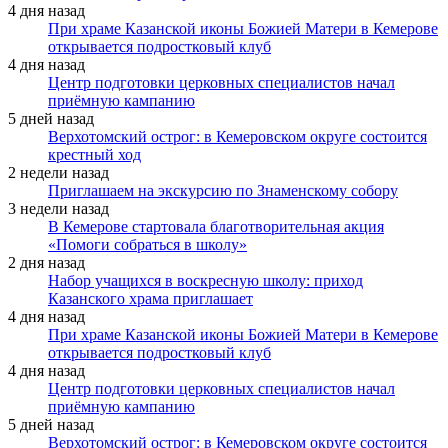
4 дня назад
При храме Казанской иконы Божией Матери в Кемерове
открывается подростковый клуб
4 дня назад
Центр подготовки церковных специалистов начал
приёмную кампанию
5 дней назад
Верхотомский острог: в Кемеровском округе состоится
крестный ход
2 недели назад
Приглашаем на экскурсию по Знаменскому собору
3 недели назад
В Кемерове стартовала благотворительная акция
«Помоги собраться в школу»
2 дня назад
Набор учащихся в воскресную школу: приход
Казанского храма приглашает
4 дня назад
При храме Казанской иконы Божией Матери в Кемерове
открывается подростковый клуб
4 дня назад
Центр подготовки церковных специалистов начал
приёмную кампанию
5 дней назад
Верхотомский острог: в Кемеровском округе состоится