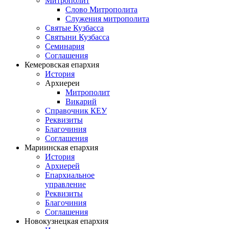
Митрополит
Слово Митрополита
Служения митрополита
Святые Кузбасса
Святыни Кузбасса
Семинария
Соглашения
Кемеровская епархия
История
Архиереи
Митрополит
Викарий
Справочник КЕУ
Реквизиты
Благочиния
Соглашения
Мариинская епархия
История
Архиерей
Епархиальное
управление
Реквизиты
Благочиния
Соглашения
Новокузнецкая епархия