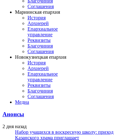
Благочиния
Соглашения
Мариинская епархия
История
Архиерей
Епархиальное
управление
Реквизиты
Благочиния
Соглашения
Новокузнецкая епархия
История
Архиерей
Епархиальное
управление
Реквизиты
Благочиния
Соглашения
Медиа
Анонсы
2 дня назад
Набор учащихся в воскресную школу: приход
Казанского храма приглашает