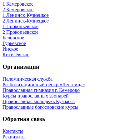
1 Кемеровское
2 Кемеровское
1 Ленинск-Кузнецкое
2 Ленинск-Кузнецкое
1 Прокопьевское
2 Прокопьевское
Беловское
Гурьевское
Инское
Киселёвское
Организации
Паломническая служба
Реабилитационный центр «Лествица»
Православная гимназия г. Кемерово
Курсы православных звонарей
Православная молодёжь Кузбасса
Православные богословские курсы
Обратная связь
Контакты
Реквизиты