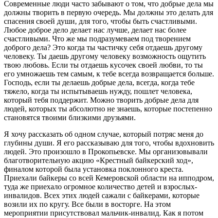
Современные люди часто забывают о том, что добрые дела мы
должны творить в первую очередь. Мы должны это делать для
спасения своей души, для того, чтобы быть счастливыми.
Любое доброе дело делает нас лучше, делает нас более
счастливыми. Что же мы подразумеваем под творением
доброго дела? Это когда ты частичку себя отдаешь другому
человеку. Ты даешь другому человеку возможность ощутить
твою любовь. Если ты отдаешь кусочек своей любви, то ты
его умножаешь тем самым, к тебе всегда возвращается больше.
Господь, если ты делаешь добрые дела, всегда, когда тебе
тяжело, когда ты испытываешь нужду, пошлет человека,
который тебя поддержит. Можно творить добрые дела для
людей, которых ты абсолютно не знаешь, которые постепенно
становятся твоими близкими друзьями.
Я хочу рассказать об одном случае, который потряс меня до
глубины души. Я его рассказываю для того, чтобы вдохновить
людей. Это произошло в Прокопьевске. Мы организовывали
благотворительную акцию «Крестный байкерский ход»,
финалом которой была установка поклонного креста.
Приехали байкеры со всей Кемеровской области на ипподром,
туда же приехало огромное количество детей и взрослых-
инвалидов. Всех этих людей сажали с байкерами, которые
возили их по кругу. Все были в восторге. На этом
мероприятии присутствовал мальчик-инвалид. Как я потом