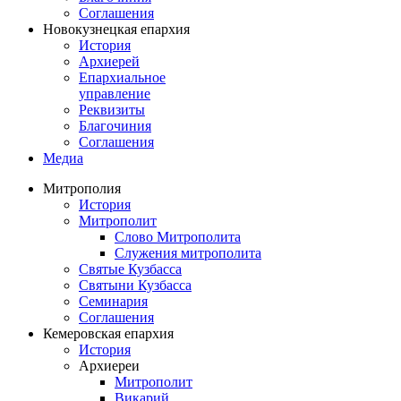
Соглашения
Новокузнецкая епархия
История
Архиерей
Епархиальное
управление
Реквизиты
Благочиния
Соглашения
Медиа
Митрополия
История
Митрополит
Слово Митрополита
Служения митрополита
Святые Кузбасса
Святыни Кузбасса
Семинария
Соглашения
Кемеровская епархия
История
Архиереи
Митрополит
Викарий