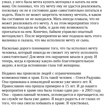
узнал, у него была мечта купить мотоцикл и катать на нем
маму. Он понимал, что эту мечту ему не удастся реализовать,
поскольку он не в состоянии даже самостоятельно питаться и
ходить. Никто не может запретить человеку мечтать, в каком
бы состоянии он не находился. Мать иногда плакала, что не
может реализовать его мечту. А на этом мероприятии этого
мальчика посадили на байк, и дали ему возможность
проехаться на нем. Конечно, байком управлял опытный
мотоциклист. После мероприятия ко мне подошла мать этого
мальчика и сказала, что мы исполнили мечту ее сына.
Насколько дорого понимание того, что ты исполнил мечту
человека, который никогда не сможет эту мечту исполнить
самостоятельно! Для меня эти ощущения запали в душу. И
теперь, когда я провожу какую-либо благотворительную
акцию, я всегда вспоминаю глаза той женщины.
Недавно мы привозили людей с ограниченными
возможностями в храм. Есть такой человек – Олеся Радушко.
Она прикована к инвалидной коляске уже много лет. К
Православию она пришла примерно в 15 лет. И до нашего
мероприятия в храме она была только один раз – в 2003 году.
Она – православный человек, исповедается и причащается, но
на службе не была уже давно. Я видел радость в ее глазах от
того, что она смогла побывать в храме. Я чувствовал,