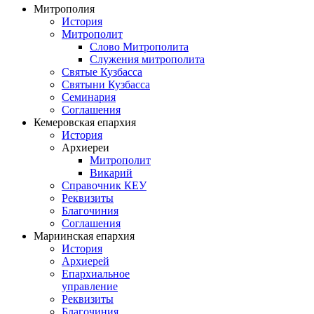
Митрополия
История
Митрополит
Слово Митрополита
Служения митрополита
Святые Кузбасса
Святыни Кузбасса
Семинария
Соглашения
Кемеровская епархия
История
Архиереи
Митрополит
Викарий
Справочник КЕУ
Реквизиты
Благочиния
Соглашения
Мариинская епархия
История
Архиерей
Епархиальное
управление
Реквизиты
Благочиния