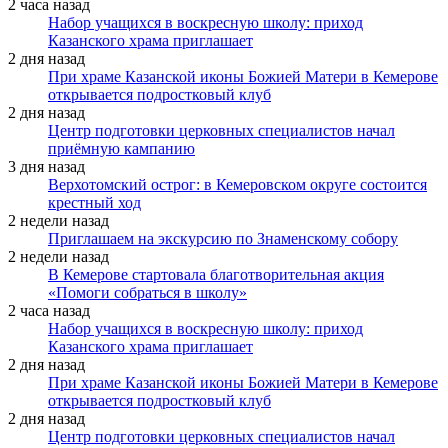
2 часа назад
Набор учащихся в воскресную школу: приход
Казанского храма приглашает
2 дня назад
При храме Казанской иконы Божией Матери в Кемерове
открывается подростковый клуб
2 дня назад
Центр подготовки церковных специалистов начал
приёмную кампанию
3 дня назад
Верхотомский острог: в Кемеровском округе состоится
крестный ход
2 недели назад
Приглашаем на экскурсию по Знаменскому собору
2 недели назад
В Кемерове стартовала благотворительная акция
«Помоги собраться в школу»
2 часа назад
Набор учащихся в воскресную школу: приход
Казанского храма приглашает
2 дня назад
При храме Казанской иконы Божией Матери в Кемерове
открывается подростковый клуб
2 дня назад
Центр подготовки церковных специалистов начал