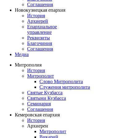
Соглашения
Новокузнецкая епархия
История
Архиерей
Епархиальное
управление
Реквизиты
Благочиния
Соглашения
Медиа
Митрополия
История
Митрополит
Слово Митрополита
Служения митрополита
Святые Кузбасса
Святыни Кузбасса
Семинария
Соглашения
Кемеровская епархия
История
Архиереи
Митрополит
Викарий