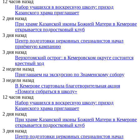
12 часов назад
Набор учащихся в воскресную школу: приход
Казанского храма приглашает
2 дня назад
При храме Казанской иконы Божией Матери в Кемерове
открывается подростковый клуб
3 дня назад
Центр подготовки церковных специалистов начал
приёмную кампанию
3 дня назад
Верхотомский острог: в Кемеровском округе состоится
крестный ход
2 недели назад
Приглашаем на экскурсию по Знаменскому собору
3 недели назад
В Кемерове стартовала благотворительная акция
«Помоги собраться в школу»
12 часов назад
Набор учащихся в воскресную школу: приход
Казанского храма приглашает
2 дня назад
При храме Казанской иконы Божией Матери в Кемерове
открывается подростковый клуб
3 дня назад
Центр подготовки церковных специалистов начал