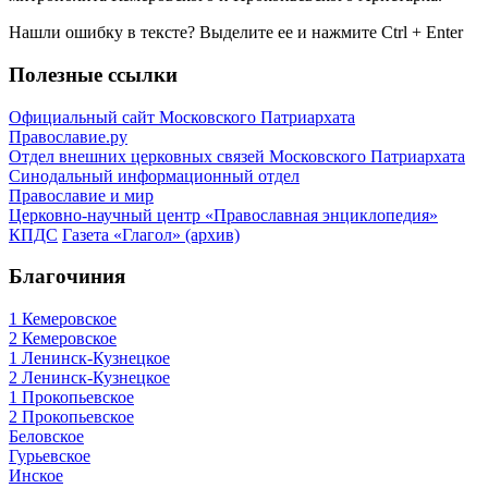
Нашли ошибку в тексте? Выделите ее и нажмите
Ctrl
+
Enter
Полезные ссылки
Официальный сайт Московского Патриархата
Православие.ру
Отдел внешних церковных связей Московского Патриархата
Синодальный информационный отдел
Православие и мир
Церковно-научный центр «Православная энциклопедия»
КПДС
Газета «Глагол» (архив)
Благочиния
1 Кемеровское
2 Кемеровское
1 Ленинск-Кузнецкое
2 Ленинск-Кузнецкое
1 Прокопьевское
2 Прокопьевское
Беловское
Гурьевское
Инское