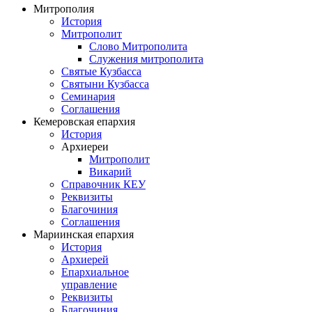
Митрополия
История
Митрополит
Слово Митрополита
Служения митрополита
Святые Кузбасса
Святыни Кузбасса
Семинария
Соглашения
Кемеровская епархия
История
Архиереи
Митрополит
Викарий
Справочник КЕУ
Реквизиты
Благочиния
Соглашения
Мариинская епархия
История
Архиерей
Епархиальное
управление
Реквизиты
Благочиния