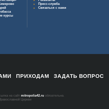
 Кемерово
Пресс-служба
арей
Связаться с нами
узбасса
ие курсы
НАМИ
ПРИХОДАМ
ЗАДАТЬ ВОПРОС
 ссыл­ка на сайт
mitropolia42.ru
обя­за­тель­на.
Пра­во­слав­ной Церк­ви