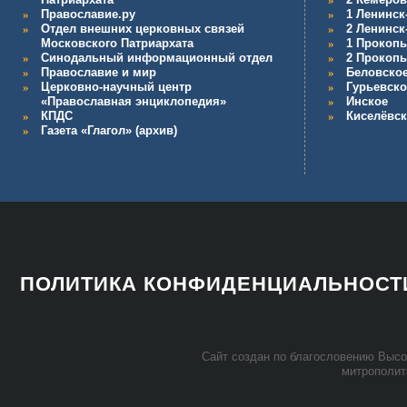
Православие.ру
1 Ленинск
Отдел внешних церковных связей
2 Ленинск
Московского Патриархата
1 Прокопь
Синодальный информационный отдел
2 Прокопь
Православие и мир
Беловско
Церковно-научный центр
Гурьевско
«Православная энциклопедия»
Инское
КПДС
Киселёвс
Газета «Глагол» (архив)
ПОЛИТИКА КОНФИДЕНЦИАЛЬНОСТ
Сайт со­здан по бла­го­сло­ве­нию Вы­со­
мит­ро­по­ли­