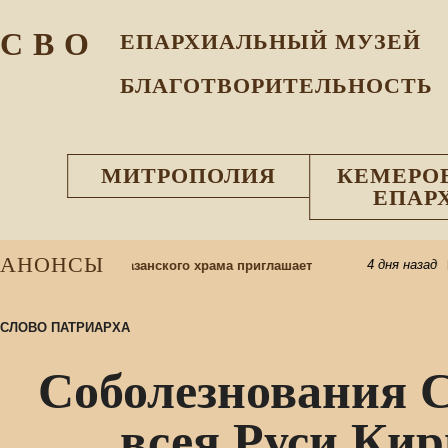
С В О
ЕПАРХИАЛЬНЫЙ МУЗEЙ
БЛАГОТВОРИТЕЛЬНОСТЬ
МИТРОПОЛИЯ
КЕМЕРО
ЕПАР
АНОНСЫ
4 дня назад
школу: приход Казанского храма приглашает
Пр
СЛОВО ПАТРИАРХА
Соболезнования 
всея Руси Кир