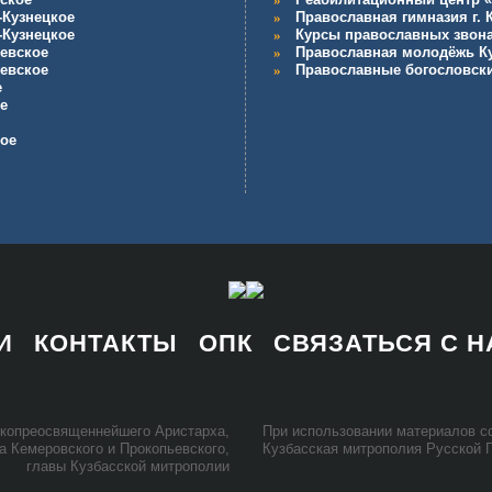
-Кузнецкое
Православная гимназия г.
-Кузнецкое
Курсы православных звон
евское
Православная молодёжь К
евское
Православные богословск
е
е
кое
И
КОНТАКТЫ
ОПК
СВЯЗАТЬСЯ С 
ко­прео­свя­щен­ней­ше­го Ари­стар­ха,
При ис­поль­зо­ва­нии ма­те­ри­а­лов
та Ке­ме­ров­ско­го и Про­ко­пьев­ско­го,
Куз­бас­ская мит­ро­по­лия Рус­ской 
гла­вы Куз­бас­ской мит­ро­по­лии