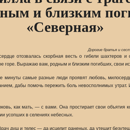
дным и близким пог
«Северная»
Дорогие братья и сес
ердце отозвалась скорбная весть о гибели шахтеров и 
е горе. Выражаю вам, родным и близким погибших, свои и
ые минуты самые разные люди проявят любовь, милосерди
манием, дабы помочь пережить боль невосполнимых утрат
ковь, как мать, — с вами. Она простирает свои объятия
ии усопших в селениях небесных.
рач душ и телес — да исцелит раненых, да утешит безуте