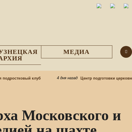
УЗНЕЦКАЯ
МЕДИА
АРХИЯ
4 дня назад
подростковый клуб
Центр подготовки церковны
ха Московского и
едией на шахте