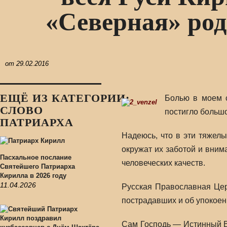
«Северная» ро
от
29.02.2016
ЕЩЁ ИЗ КАТЕГОРИИ:
Болью в моем с
СЛОВО
постигло большо
ПАТРИАРХА
Надеюсь, что в эти тяжел
окружат их заботой и вни
Пасхальное послание
человеческих качеств.
Святейшего Патриарха
Кирилла в 2026 году
11.04.2026
Русская Православная Цер
пострадавших и об упокоен
Сам Господь — Истинный В