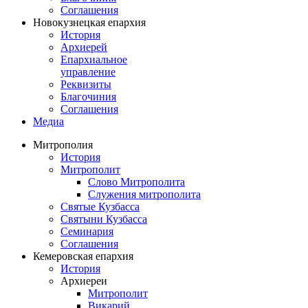
Соглашения
Новокузнецкая епархия
История
Архиерей
Епархиальное
управление
Реквизиты
Благочиния
Соглашения
Медиа
Митрополия
История
Митрополит
Слово Митрополита
Служения митрополита
Святые Кузбасса
Святыни Кузбасса
Семинария
Соглашения
Кемеровская епархия
История
Архиереи
Митрополит
Викарий