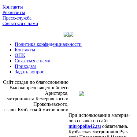
Контакты
Реквизиты
Пресс-служба
Связаться с нами
Политика конфиденциальности
Контакты
ОПК
Связаться с нами
Приходам
Задать вопрос
Сайт со­здан по бла­го­сло­ве­нию
Вы­со­ко­прео­свя­щен­ней­ше­го
Ари­стар­ха,
мит­ро­по­ли­та Ке­ме­ров­ско­го и
Про­ко­пьев­ско­го,
гла­вы Куз­бас­ской мит­ро­по­лии
При ис­поль­зо­ва­нии ма­те­ри­а­
лов ссыл­ка на сайт
mitropolia42.ru
обя­за­тель­на.
Куз­бас­ская мит­ро­по­лия Рус­