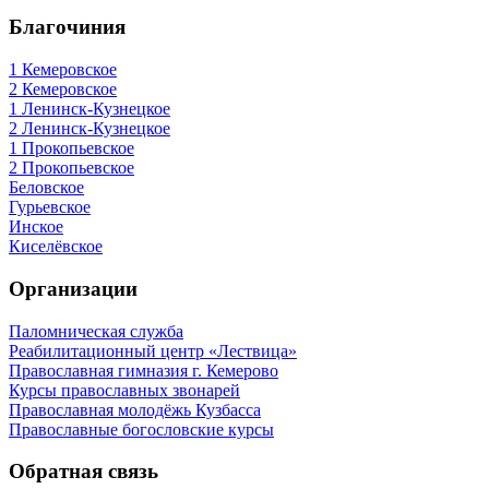
Благочиния
1 Кемеровское
2 Кемеровское
1 Ленинск-Кузнецкое
2 Ленинск-Кузнецкое
1 Прокопьевское
2 Прокопьевское
Беловское
Гурьевское
Инское
Киселёвское
Организации
Паломническая служба
Реабилитационный центр «Лествица»
Православная гимназия г. Кемерово
Курсы православных звонарей
Православная молодёжь Кузбасса
Православные богословские курсы
Обратная связь