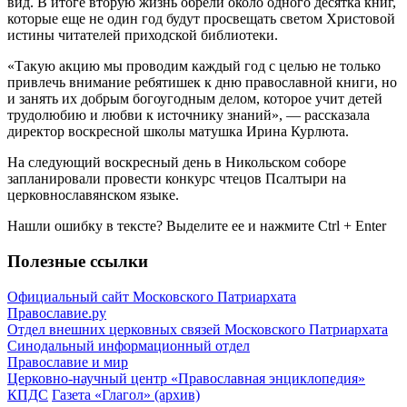
вид. В итоге вторую жизнь обрели около одного десятка книг,
которые еще не один год будут просвещать светом Христовой
истины читателей приходской библиотеки.
«Такую акцию мы проводим каждый год с целью не только
привлечь внимание ребятишек к дню православной книги, но
и занять их добрым богоугодным делом, которое учит детей
трудолюбию и любви к источнику знаний», — рассказала
директор воскресной школы матушка Ирина Курлюта.
На следующий воскресный день в Никольском соборе
запланировали провести конкурс чтецов Псалтыри на
церковнославянском языке.
Нашли ошибку в тексте? Выделите ее и нажмите
Ctrl
+
Enter
Полезные ссылки
Официальный сайт Московского Патриархата
Православие.ру
Отдел внешних церковных связей Московского Патриархата
Синодальный информационный отдел
Православие и мир
Церковно-научный центр «Православная энциклопедия»
КПДС
Газета «Глагол» (архив)