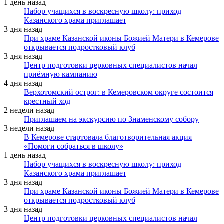
1 день назад
Набор учащихся в воскресную школу: приход
Казанского храма приглашает
3 дня назад
При храме Казанской иконы Божией Матери в Кемерове
открывается подростковый клуб
3 дня назад
Центр подготовки церковных специалистов начал
приёмную кампанию
4 дня назад
Верхотомский острог: в Кемеровском округе состоится
крестный ход
2 недели назад
Приглашаем на экскурсию по Знаменскому собору
3 недели назад
В Кемерове стартовала благотворительная акция
«Помоги собраться в школу»
1 день назад
Набор учащихся в воскресную школу: приход
Казанского храма приглашает
3 дня назад
При храме Казанской иконы Божией Матери в Кемерове
открывается подростковый клуб
3 дня назад
Центр подготовки церковных специалистов начал