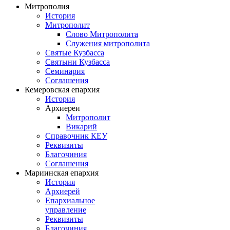
Митрополия
История
Митрополит
Слово Митрополита
Служения митрополита
Святые Кузбасса
Святыни Кузбасса
Семинария
Соглашения
Кемеровская епархия
История
Архиереи
Митрополит
Викарий
Справочник КЕУ
Реквизиты
Благочиния
Соглашения
Мариинская епархия
История
Архиерей
Епархиальное
управление
Реквизиты
Благочиния