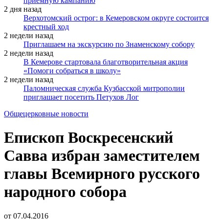
приёмную кампанию
2 дня назад
Верхотомский острог: в Кемеровском округе состоится
крестный ход
2 недели назад
Приглашаем на экскурсию по Знаменскому собору
2 недели назад
В Кемерове стартовала благотворительная акция
«Помоги собраться в школу»
2 недели назад
Паломническая служба Кузбасской митрополии
приглашает посетить Петухов Лог
Общецерковные новости
Епископ Воскресенский
Савва избран заместителем
главы Всемирного русского
народного собора
от
07.04.2016