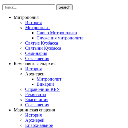
Митрополия
История
Митрополит
Слово Митрополита
Служения митрополита
Святые Кузбасса
Святыни Кузбасса
Семинария
Соглашения
Кемеровская епархия
История
Архиереи
Митрополит
Викарий
Справочник КЕУ
Реквизиты
Благочиния
Соглашения
Мариинская епархия
История
Архиерей
Епархиальное