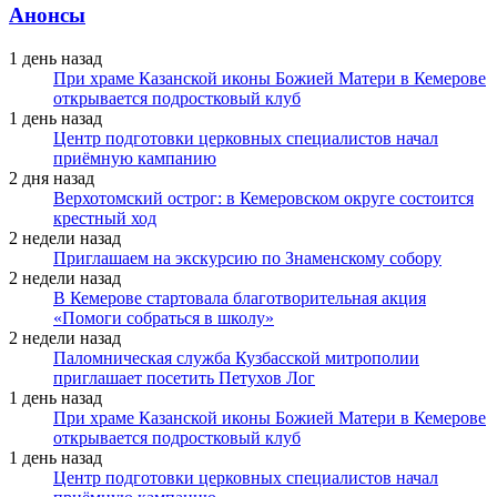
Анонсы
1 день назад
При храме Казанской иконы Божией Матери в Кемерове
открывается подростковый клуб
1 день назад
Центр подготовки церковных специалистов начал
приёмную кампанию
2 дня назад
Верхотомский острог: в Кемеровском округе состоится
крестный ход
2 недели назад
Приглашаем на экскурсию по Знаменскому собору
2 недели назад
В Кемерове стартовала благотворительная акция
«Помоги собраться в школу»
2 недели назад
Паломническая служба Кузбасской митрополии
приглашает посетить Петухов Лог
1 день назад
При храме Казанской иконы Божией Матери в Кемерове
открывается подростковый клуб
1 день назад
Центр подготовки церковных специалистов начал