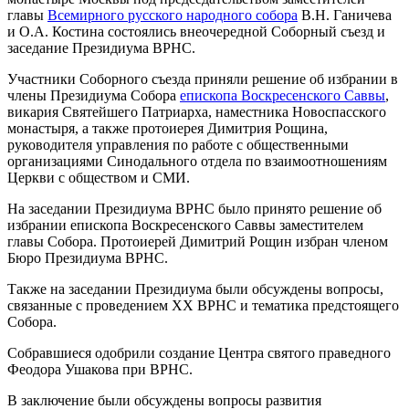
главы
Всемирного русского народного собора
В.Н. Ганичева
и О.А. Костина состоялись внеочередной Соборный съезд и
заседание Президиума ВРНС.
Участники Соборного съезда приняли решение об избрании в
члены Президиума Собора
епископа Воскресенского Саввы
,
викария Святейшего Патриарха, наместника Новоспасского
монастыря, а также протоиерея Димитрия Рощина,
руководителя управления по работе с общественными
организациями Синодального отдела по взаимоотношениям
Церкви с обществом и СМИ.
На заседании Президиума ВРНС было принято решение об
избрании епископа Воскресенского Саввы заместителем
главы Собора. Протоиерей Димитрий Рощин избран членом
Бюро Президиума ВРНС.
Также на заседании Президиума были обсуждены вопросы,
связанные с проведением ХХ ВРНС и тематика предстоящего
Собора.
Собравшиеся одобрили создание Центра святого праведного
Феодора Ушакова при ВРНС.
В заключение были обсуждены вопросы развития