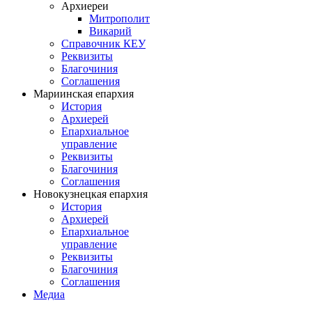
Архиереи
Митрополит
Викарий
Справочник КЕУ
Реквизиты
Благочиния
Соглашения
Мариинская епархия
История
Архиерей
Епархиальное
управление
Реквизиты
Благочиния
Соглашения
Новокузнецкая епархия
История
Архиерей
Епархиальное
управление
Реквизиты
Благочиния
Соглашения
Медиа