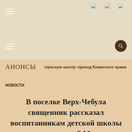
АНОНСЫ
Набор учащихся в воскресную школу: приход Казанского храма пр
НОВОСТИ
В поселке Верх-Чебула
священник рассказал
воспитанникам детской школы