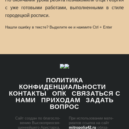
с уже готовыми работами, выполненными в стиле
городецкой росписи.
Нашли ошибку в тексте? Выделите ее и нажмите
Ctrl
+
Enter
ПОЛИТИКА
КОНФИДЕНЦИАЛЬНОСТИ
КОНТАКТЫ
ОПК
СВЯЗАТЬСЯ С
НАМИ
ПРИХОДАМ
ЗАДАТЬ
ВОПРОС
Сайт со­здан по бла­го­сло­
При ис­поль­зо­ва­нии ма­те­
ве­нию Вы­со­ко­прео­свя­
ри­а­лов ссыл­ка на сайт
щен­ней­ше­го Ари­стар­ха,
mitropolia42.ru
обя­за­