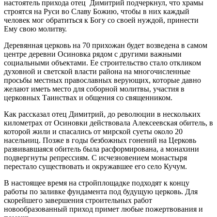
настоятель прихода отец Димитрий подчеркнул, что храмы
строятся на Руси во Славу Божию, чтобы в них каждый
человек мог обратиться к Богу со своей нуждой, принести
Ему свою молитву.
Деревянная церковь на 70 прихожан будет возведена в самом
центре деревни Осиновка рядом с другими важными
социальными объектами. Ее строительство стало откликом
духовной и светской власти района на многочисленные
просьбы местных православных верующих, которые давно
желают иметь место для соборной молитвы, участия в
церковных Таинствах и общения со священником.
Как рассказал отец Димитрий, до революции в нескольких
километрах от Осиновки действовала Алексеевская обитель, в
которой жили и спасались от мирской суеты около 20
насельниц. Позже в годы безбожных гонений на Церковь
развивавшаяся обитель была расформирована, а монахини
подвергнуты репрессиям. С исчезновением монастыря
перестало существовать и окружавшее его село Кучум.
В настоящее время на стройплощадке подходят к концу
работы по заливке фундамента под будущую церковь. Для
скорейшего завершения строительных работ
новообразованный приход примет любые пожертвования и