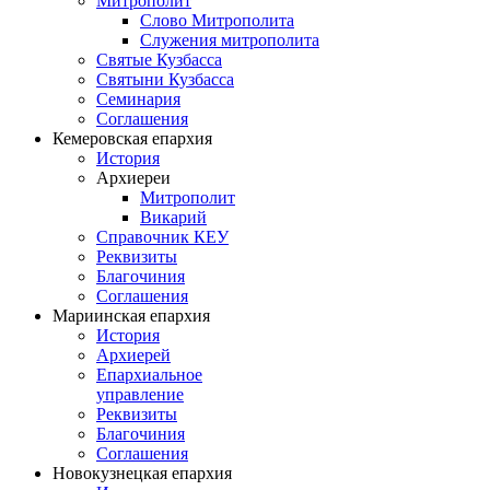
Митрополит
Слово Митрополита
Служения митрополита
Святые Кузбасса
Святыни Кузбасса
Семинария
Соглашения
Кемеровская епархия
История
Архиереи
Митрополит
Викарий
Справочник КЕУ
Реквизиты
Благочиния
Соглашения
Мариинская епархия
История
Архиерей
Епархиальное
управление
Реквизиты
Благочиния
Соглашения
Новокузнецкая епархия