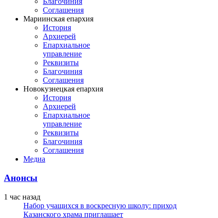
Благочиния
Соглашения
Мариинская епархия
История
Архиерей
Епархиальное
управление
Реквизиты
Благочиния
Соглашения
Новокузнецкая епархия
История
Архиерей
Епархиальное
управление
Реквизиты
Благочиния
Соглашения
Медиа
Анонсы
1 час назад
Набор учащихся в воскресную школу: приход
Казанского храма приглашает