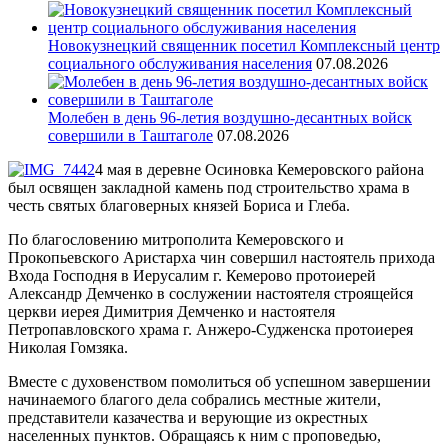
Новокузнецкий священник посетил Комплексный центр
социального обслуживания населения
07.08.2026
Молебен в день 96-летия воздушно-десантных войск
совершили в Таштаголе
07.08.2026
4 мая в деревне Осиновка Кемеровского района
был освящен закладной камень под строительство храма в
честь святых благоверных князей Бориса и Глеба.
По благословению митрополита Кемеровского и
Прокопьевского Аристарха чин совершил настоятель прихода
Входа Господня в Иерусалим г. Кемерово протоиерей
Александр Демченко в сослужении настоятеля строящейся
церкви иерея Димитрия Демченко и настоятеля
Петропавловского храма г. Анжеро-Судженска протоиерея
Николая Гомзяка.
Вместе с духовенством помолиться об успешном завершении
начинаемого благого дела собрались местные жители,
представители казачества и верующие из окрестных
населенных пунктов. Обращаясь к ним с проповедью,