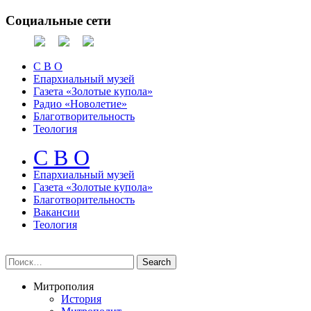
Социальные сети
С В О
Епархиальный музей
Газета «Золотые купола»
Радио «Новолетие»
Благотворительность
Теология
С В О
Епархиальный музeй
Газета «Золотые купола»
Благотворительность
Вакансии
Теология
Митрополия
История