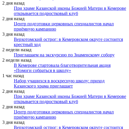
2 дня назад
При храме Казанской иконы Божией Матери в Кемерове
открывается подростковый клуб
2 дня назад
Центр подготовки церковных специалистов начал
приёмную кампанию
3 дня назад
Верхотомский острог: в Кемеровском округе состоится
крестный ход
2 недели назад
Приглашаем на экскурсию по Знаменскому собору
2 недели назад
В Кемерове стартовала благотворительная акция
«Помоги собраться в школу»
1 час назад
Набор учащихся в воскресную школу: приход
Казанского храма приглашает
2 дня назад
При храме Казанской иконы Божией Матери в Кемерове
открывается подростковый клуб
2 дня назад
Центр подготовки церковных специалистов начал
приёмную кампанию
3 дня назад
Верхотомский острог: в Кемеровском округе состоится