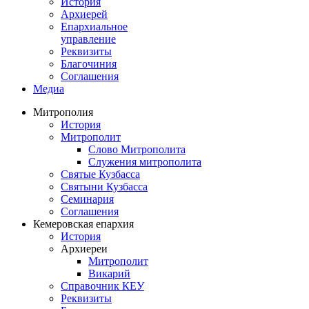
История
Архиерей
Епархиальное
управление
Реквизиты
Благочиния
Соглашения
Медиа
Митрополия
История
Митрополит
Слово Митрополита
Служения митрополита
Святые Кузбасса
Святыни Кузбасса
Семинария
Соглашения
Кемеровская епархия
История
Архиереи
Митрополит
Викарий
Справочник КЕУ
Реквизиты