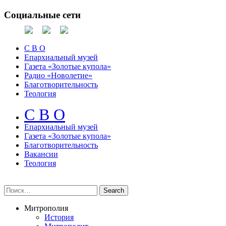
Социальные сети
С В О
Епархиальный музей
Газета «Золотые купола»
Радио «Новолетие»
Благотворительность
Теология
С В О
Епархиальный музeй
Газета «Золотые купола»
Благотворительность
Вакансии
Теология
Митрополия
История