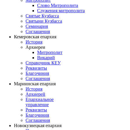
Митрополит
Слово Митрополита
Служения митрополита
Святые Кузбасса
Святыни Кузбасса
Семинария
Соглашения
Кемеровская епархия
История
Архиереи
Митрополит
Викарий
Справочник КЕУ
Реквизиты
Благочиния
Соглашения
Мариинская епархия
История
Архиерей
Епархиальное
управление
Реквизиты
Благочиния
Соглашения
Новокузнецкая епархия