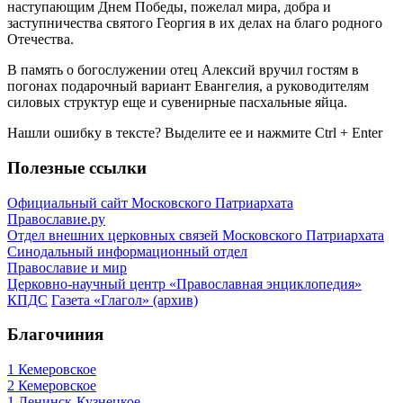
наступающим Днем Победы, пожелал мира, добра и
заступничества святого Георгия в их делах на благо родного
Отечества.
В память о богослужении отец Алексий вручил гостям в
погонах подарочный вариант Евангелия, а руководителям
силовых структур еще и сувенирные пасхальные яйца.
Нашли ошибку в тексте? Выделите ее и нажмите
Ctrl
+
Enter
Полезные ссылки
Официальный сайт Московского Патриархата
Православие.ру
Отдел внешних церковных связей Московского Патриархата
Синодальный информационный отдел
Православие и мир
Церковно-научный центр «Православная энциклопедия»
КПДС
Газета «Глагол» (архив)
Благочиния
1 Кемеровское
2 Кемеровское
1 Ленинск-Кузнецкое