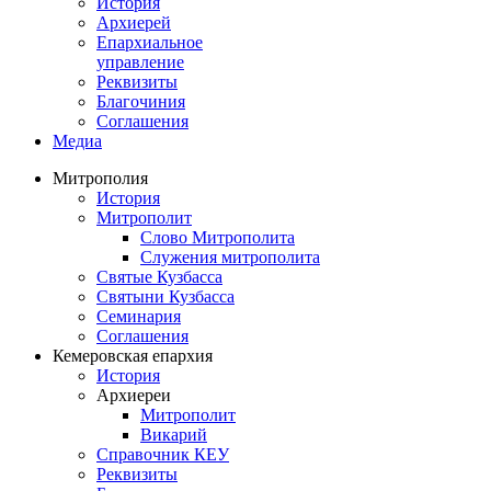
История
Архиерей
Епархиальное
управление
Реквизиты
Благочиния
Соглашения
Медиа
Митрополия
История
Митрополит
Слово Митрополита
Служения митрополита
Святые Кузбасса
Святыни Кузбасса
Семинария
Соглашения
Кемеровская епархия
История
Архиереи
Митрополит
Викарий
Справочник КЕУ
Реквизиты