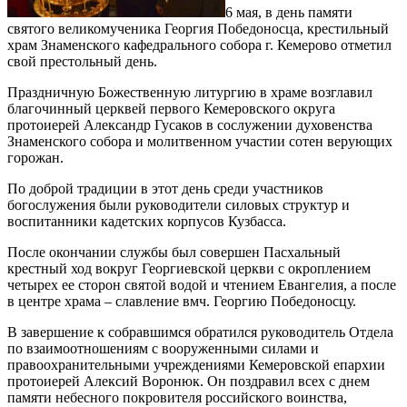
6 мая, в день памяти
святого великомученика Георгия Победоносца, крестильный
храм Знаменского кафедрального собора г. Кемерово отметил
свой престольный день.
Праздничную Божественную литургию в храме возглавил
благочинный церквей первого Кемеровского округа
протоиерей Александр Гусаков в сослужении духовенства
Знаменского собора и молитвенном участии сотен верующих
горожан.
По доброй традиции в этот день среди участников
богослужения были руководители силовых структур и
воспитанники кадетских корпусов Кузбасса.
После окончании службы был совершен Пасхальный
крестный ход вокруг Георгиевской церкви с окроплением
четырех ее сторон святой водой и чтением Евангелия, а после
в центре храма – славление вмч. Георгию Победоносцу.
В завершение к собравшимся обратился руководитель Отдела
по взаимоотношениям с вооруженными силами и
правоохранительными учреждениями Кемеровской епархии
протоиерей Алексий Воронюк. Он поздравил всех с днем
памяти небесного покровителя российского воинства,