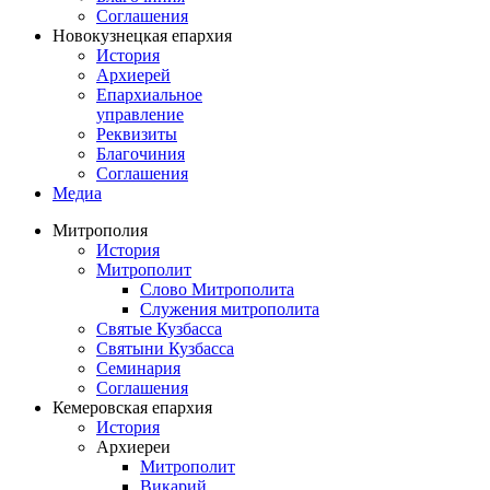
Соглашения
Новокузнецкая епархия
История
Архиерей
Епархиальное
управление
Реквизиты
Благочиния
Соглашения
Медиа
Митрополия
История
Митрополит
Слово Митрополита
Служения митрополита
Святые Кузбасса
Святыни Кузбасса
Семинария
Соглашения
Кемеровская епархия
История
Архиереи
Митрополит
Викарий