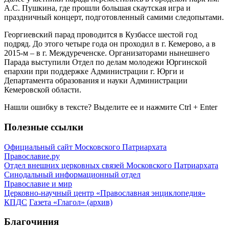
А.С. Пушкина, где прошли большая скаутская игра и
праздничный концерт, подготовленный самими следопытами.
Георгиевский парад проводится в Кузбассе шестой год
подряд. До этого четыре года он проходил в г. Кемерово, а в
2015-м – в г. Междуреченске. Организаторами нынешнего
Парада выступили Отдел по делам молодежи Юргинской
епархии при поддержке Администрации г. Юрги и
Департамента образования и науки Администрации
Кемеровской области.
Нашли ошибку в тексте? Выделите ее и нажмите
Ctrl
+
Enter
Полезные ссылки
Официальный сайт Московского Патриархата
Православие.ру
Отдел внешних церковных связей Московского Патриархата
Синодальный информационный отдел
Православие и мир
Церковно-научный центр «Православная энциклопедия»
КПДС
Газета «Глагол» (архив)
Благочиния