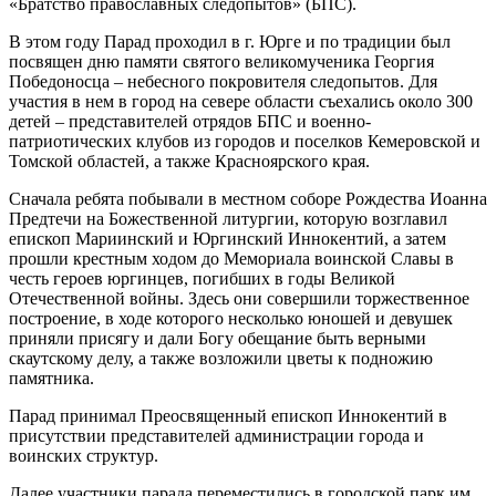
«Братство православных следопытов» (БПС).
В этом году Парад проходил в г. Юрге и по традиции был
посвящен дню памяти святого великомученика Георгия
Победоносца – небесного покровителя следопытов. Для
участия в нем в город на севере области съехались около 300
детей – представителей отрядов БПС и военно-
патриотических клубов из городов и поселков Кемеровской и
Томской областей, а также Красноярского края.
Сначала ребята побывали в местном соборе Рождества Иоанна
Предтечи на Божественной литургии, которую возглавил
епископ Мариинский и Юргинский Иннокентий, а затем
прошли крестным ходом до Мемориала воинской Славы в
честь героев юргинцев, погибших в годы Великой
Отечественной войны. Здесь они совершили торжественное
построение, в ходе которого несколько юношей и девушек
приняли присягу и дали Богу обещание быть верными
скаутскому делу, а также возложили цветы к подножию
памятника.
Парад принимал Преосвященный епископ Иннокентий в
присутствии представителей администрации города и
воинских структур.
Далее участники парада переместились в городской парк им.