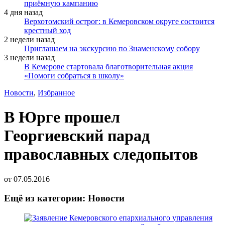
приёмную кампанию
4 дня назад
Верхотомский острог: в Кемеровском округе состоится
крестный ход
2 недели назад
Приглашаем на экскурсию по Знаменскому собору
3 недели назад
В Кемерове стартовала благотворительная акция
«Помоги собраться в школу»
Новости
,
Избранное
В Юрге прошел
Георгиевский парад
православных следопытов
от
07.05.2016
Ещё из категории: Новости