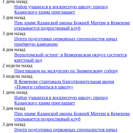
1 день назад
Набор учащихся в воскресную школу: приход
Казанского храма приглашает
3 дня назад
При храме Казанской иконы Божией Матери в Кемерове
открывается подростковый клуб
3 дня назад
Центр подготовки церковных специалистов начал
приёмную кампанию
4 дня назад
Верхотомский острог: в Кемеровском округе состоится
крестный ход
2 недели назад
Приглашаем на экскурсию по Знаменскому собору
3 недели назад
В Кемерове стартовала благотворительная акция
«Помоги собраться в школу»
1 день назад
Набор учащихся в воскресную школу: приход
Казанского храма приглашает
3 дня назад
При храме Казанской иконы Божией Матери в Кемерове
открывается подростковый клуб
3 дня назад
Центр подготовки церковных специалистов начал