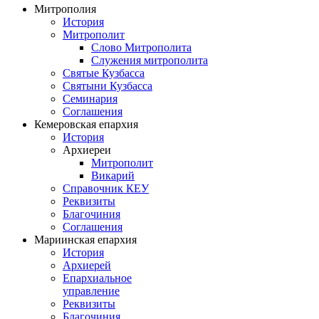
Митрополия
История
Митрополит
Слово Митрополита
Служения митрополита
Святые Кузбасса
Святыни Кузбасса
Семинария
Соглашения
Кемеровская епархия
История
Архиереи
Митрополит
Викарий
Справочник КЕУ
Реквизиты
Благочиния
Соглашения
Мариинская епархия
История
Архиерей
Епархиальное
управление
Реквизиты
Благочиния