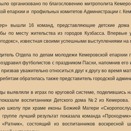
ыло организовано по благословению митрополита Кемеров
ой епархии и профильных комитетов Администрации г. Кем
ер» вышли 16 команд, представляющие детские дома 
бы по месту жительства из городов Кузбасса. Впервые 
тодокс», известная своими успешными выступлениями на 
дитель Отдела по делам молодежи Кемеровской епархии 
поздравил футболистов с праздником Пасхи, напомнив его 
 призвав уважительно относиться друг к другу во время ма
ребятам обратилась также представитель городской админ
ы выявляли в играх по круговой системе, поделившись на 
показали воспитанники Детского дома №2 из Кемерова. 
ую школу при храме иконы Божией Матери «Скоропослушн
й группе лучший результат показала команда «Проходчик»
в «Ратник», состоящий из воспитанников воскресной 