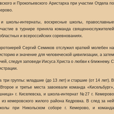
ского и Прокопьевского Аристарха при участии Отдела по
ерово.
и школы-интернаты, воскресные школы, православные
участие в турнире приняла команда священнослужителей
областных и всероссийских соревнованиях.
протоиерей Сергий Семиков отслужил краткий молебен на
историю и значение для человеческой цивилизации, а затем
тчей, следуя заповеди Иисуса Христа о любви к ближнему. С
истрации.
три группы: младшие (до 13 лет) и старшие (от 14 лет). В
Второе и третье места завоевали команда «Кисельбург»,
ица» г. Киселевска, и школа-интернат №27 г. Кемерово
 из кемеровского жилого района Кедровка. В след за ней
школы при Никольском соборе г. Кемерово, и команда