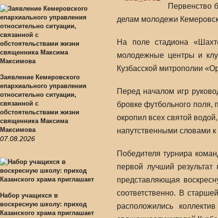
Первенство б
делам молодежи Кемеровск
На поле стадиона «Шахт
молодежные центры и клу
Кузбасской митрополии «Ор
Заявление Кемеровского
епархиального управления
Перед началом игр руково
относительно ситуации,
связанной с
бровке футбольного поля, 
обстоятельствами жизни
окропил всех святой водой,
священника Максима
Максимова
напутственными словами к 
07.08.2026
Победителя турнира команд
первой лучший результат 
представляющая воскресн
соответственно. В старше
Набор учащихся в
воскресную школу: приход
расположились коллекти
Казанского храма приглашает