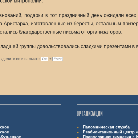
сской митрополии.
внований, подарки в тот праздничный день ожидали всех
а Аристарха, изготовленные из бересты, остальным призе
остались благодарственные письма от организаторов.
 младшей группы довольствовались сладкими презентами в в
Выделите ее и нажмите
+
Ctrl
Enter
ОРГАНИЗАЦИИ
ское
Паломническая служба
ское
Реабилитационный центр «
-Кузнецкое
Православная гимназия г.