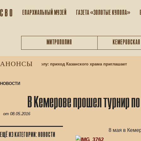
С В О
ЕПАРХИАЛЬНЫЙ МУЗEЙ
ГАЗЕТА «ЗОЛОТЫЕ КУПОЛА»
МИТРОПОЛИЯ
КЕМЕРОВСКАЯ
АНОНСЫ
в воскресную школу: приход Казанского храма приглашает
НОВОСТИ
В Кемерове прошел турнир п
от
08.05.2016
8 мая в Кеме
ЕЩЁ ИЗ КАТЕГОРИИ: НОВОСТИ