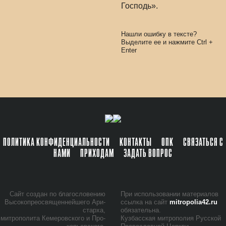
Господь».
Нашли ошибку в тексте?
Выделите ее и нажмите
Ctrl
+
Enter
ПОЛИТИКА КОНФИДЕНЦИАЛЬНОСТИ
КОНТАКТЫ
ОПК
СВЯЗАТЬСЯ С
НАМИ
ПРИХОДАМ
ЗАДАТЬ ВОПРОС
Сайт со­здан по бла­го­сло­ве­нию
При ис­поль­зо­ва­нии ма­те­ри­а­лов
Вы­со­ко­прео­свя­щен­ней­ше­го Ари­
ссыл­ка на сайт
mitropolia42.ru
стар­ха,
обя­за­тель­на.
мит­ро­по­ли­та Ке­ме­ров­ско­го и Про­
Куз­бас­ская мит­ро­по­лия Рус­ской