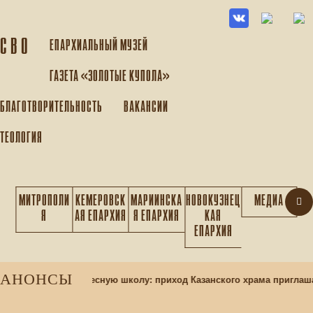
С В О
ЕПАРХИАЛЬНЫЙ МУЗEЙ
ГАЗЕТА «ЗОЛОТЫЕ КУПОЛА»
БЛАГОТВОРИТЕЛЬНОСТЬ
ВАКАНСИИ
ТЕОЛОГИЯ
МИТРОПОЛИ
КЕМЕРОВСК
МАРИИНСКА
НОВОКУЗНЕЦ
МЕДИА
Я
АЯ ЕПАРХИЯ
Я ЕПАРХИЯ
КАЯ
ЕПАРХИЯ
АНОНСЫ
учащихся в воскресную школу: приход Казанского храма приглашае