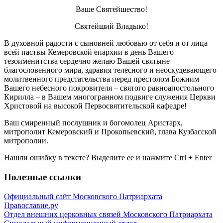
Ваше Святейшество!
Святейший Владыко!
В духовной радости с сыновней любовью от себя и от лица
всей паствы Кемеровской епархии в день Вашего
тезоименитства сердечно желаю Вашей святыне
благословенного мира, здравия телесного и неоскудевающего
молитвенного предстательства перед престолом Божиим
Вашего небесного покровителя – святого равноапостольного
Кирилла – в Вашем многогранном подвиге служения Церкви
Христовой на высокой Первосвятительской кафедре!
Ваш смиренный послушник и богомолец Аристарх,
митрополит Кемеровский и Прокопьевский, глава Кузбасской
митрополии.
Нашли ошибку в тексте? Выделите ее и нажмите
Ctrl
+
Enter
Полезные ссылки
Официальный сайт Московского Патриархата
Православие.ру
Отдел внешних церковных связей Московского Патриархата