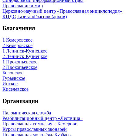
Синодальный информационный отдел
Православие и мир
Церковно-научный центр «Православная энциклопедия»
КПДС
Газета «Глагол» (архив)
Благочиния
1 Кемеровское
2 Кемеровское
1 Ленинск-Кузнецкое
2 Ленинск-Кузнецкое
1 Прокопьевское
2 Прокопьевское
Беловское
Гурьевское
Инское
Киселёвское
Организации
Паломническая служба
Реабилитационный центр «Лествица»
Православная гимназия г. Кемерово
Курсы православных звонарей
Православная молодёжь Кузбасса