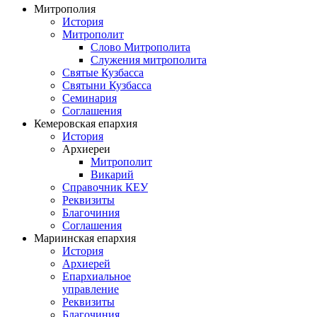
Митрополия
История
Митрополит
Слово Митрополита
Служения митрополита
Святые Кузбасса
Святыни Кузбасса
Семинария
Соглашения
Кемеровская епархия
История
Архиереи
Митрополит
Викарий
Справочник КЕУ
Реквизиты
Благочиния
Соглашения
Мариинская епархия
История
Архиерей
Епархиальное
управление
Реквизиты
Благочиния