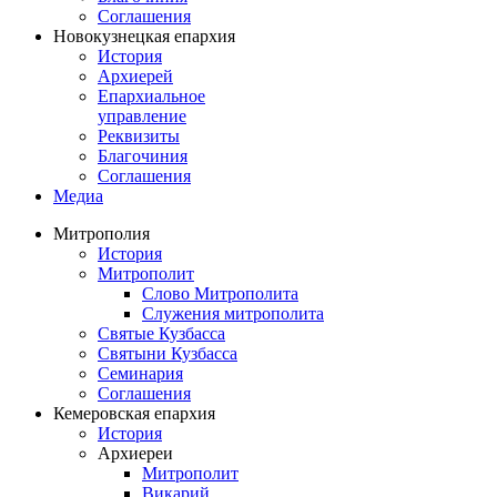
Соглашения
Новокузнецкая епархия
История
Архиерей
Епархиальное
управление
Реквизиты
Благочиния
Соглашения
Медиа
Митрополия
История
Митрополит
Слово Митрополита
Служения митрополита
Святые Кузбасса
Святыни Кузбасса
Семинария
Соглашения
Кемеровская епархия
История
Архиереи
Митрополит
Викарий