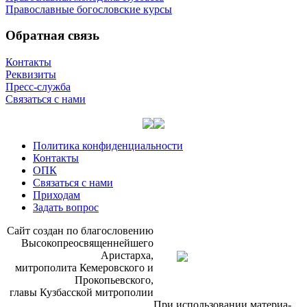
Православные богословские курсы
Обратная связь
Контакты
Реквизиты
Пресс-служба
Связаться с нами
Политика конфиденциальности
Контакты
ОПК
Связаться с нами
Приходам
Задать вопрос
Сайт со­здан по бла­го­сло­ве­нию
Вы­со­ко­прео­свя­щен­ней­ше­го
Ари­стар­ха,
мит­ро­по­ли­та Ке­ме­ров­ско­го и
Про­ко­пьев­ско­го,
гла­вы Куз­бас­ской мит­ро­по­лии
При ис­поль­зо­ва­нии ма­те­ри­а­