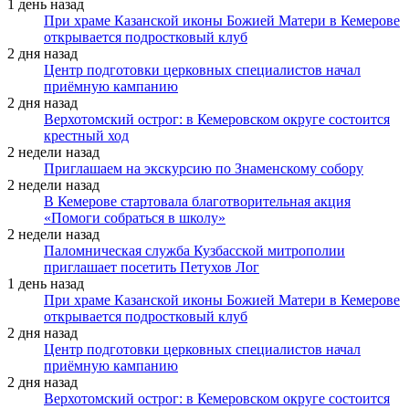
1 день назад
При храме Казанской иконы Божией Матери в Кемерове
открывается подростковый клуб
2 дня назад
Центр подготовки церковных специалистов начал
приёмную кампанию
2 дня назад
Верхотомский острог: в Кемеровском округе состоится
крестный ход
2 недели назад
Приглашаем на экскурсию по Знаменскому собору
2 недели назад
В Кемерове стартовала благотворительная акция
«Помоги собраться в школу»
2 недели назад
Паломническая служба Кузбасской митрополии
приглашает посетить Петухов Лог
1 день назад
При храме Казанской иконы Божией Матери в Кемерове
открывается подростковый клуб
2 дня назад
Центр подготовки церковных специалистов начал
приёмную кампанию
2 дня назад
Верхотомский острог: в Кемеровском округе состоится