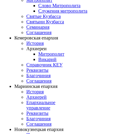
Митрополит
Слово Митрополита
Служения митрополита
Святые Кузбасса
Святыни Кузбасса
Семинария
Соглашения
Кемеровская епархия
История
Архиереи
Митрополит
Викарий
Справочник КЕУ
Реквизиты
Благочиния
Соглашения
Мариинская епархия
История
Архиерей
Епархиальное
управление
Реквизиты
Благочиния
Соглашения
Новокузнецкая епархия