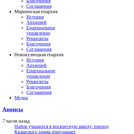
Благочиния
Соглашения
Мариинская епархия
История
Архиерей
Епархиальное
управление
Реквизиты
Благочиния
Соглашения
Новокузнецкая епархия
История
Архиерей
Епархиальное
управление
Реквизиты
Благочиния
Соглашения
Медиа
Анонсы
7 часов назад
Набор учащихся в воскресную школу: приход
Казанского храма приглашает