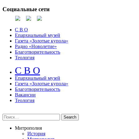
Социальные сети
С В О
Епархиальный музей
Газета «Золотые купола»
Радио «Новолетие»
Благотворительность
Теология
С В О
Епархиальный музeй
Газета «Золотые купола»
Благотворительность
Вакансии
Теология
Митрополия
История