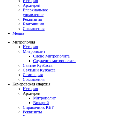
История
Архиерей
Епархиальное
управление
Реквизиты
Благочиния
Соглашения
Медиа
Митрополия
История
Митрополит
Слово Митрополита
Служения митрополита
Святые Кузбасса
Святыни Кузбасса
Семинария
Соглашения
Кемеровская епархия
История
Архиереи
Митрополит
Викарий
Справочник КЕУ
Реквизиты