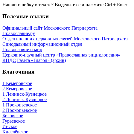
Нашли ошибку в тексте? Выделите ее и нажмите
Ctrl
+
Enter
Полезные ссылки
Официальный сайт Московского Патриархата
Православие.ру
Отдел внешних церковных связей Московского Патриархата
Синодальный информационный отдел
Православие и мир
Церковно-научный центр «Православная энциклопедия»
КПДС
Газета «Глагол» (архив)
Благочиния
1 Кемеровское
2 Кемеровское
1 Ленинск-Кузнецкое
2 Ленинск-Кузнецкое
1 Прокопьевское
2 Прокопьевское
Беловское
Гурьевское
Инское
Киселёвское