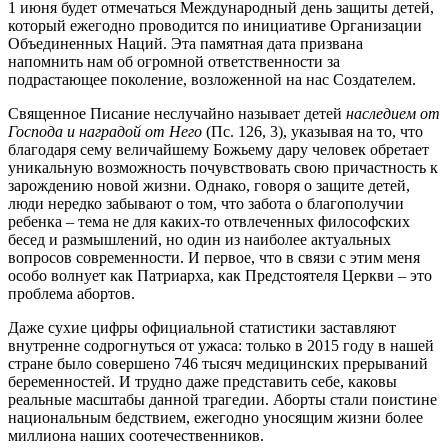
1 июня будет отмечаться Международный день защиты детей,
который ежегодно проводится по инициативе Организации
Объединенных Наций.
Эта памятная дата призвана
напомнить нам об огромной ответственности за
подрастающее поколение, возложенной на нас Создателем.
Священное Писание неслучайно называет детей
наследием от
Господа и наградой от Него
(Пс. 126, 3), указывая на то, что
благодаря сему величайшему Божьему дару человек обретает
уникальную возможность почувствовать свою причастность к
зарождению новой жизни. Однако, говоря о защите детей,
люди нередко забывают о том, что забота о благополучии
ребенка – тема не для каких-то отвлеченных философских
бесед и размышлений, но один из наиболее актуальных
вопросов современности. И первое, что в связи с этим меня
особо волнует как Патриарха, как Предстоятеля Церкви – это
проблема абортов.
Даже сухие цифры официальной статистики заставляют
внутренне содрогнуться от ужаса: только в 2015 году в нашей
стране было совершено 746 тысяч медицинских прерываний
беременностей. И трудно даже представить себе, каковы
реальные масштабы данной трагедии. Аборты стали поистине
национальным бедствием, ежегодно уносящим жизни более
миллиона наших соотечественников.