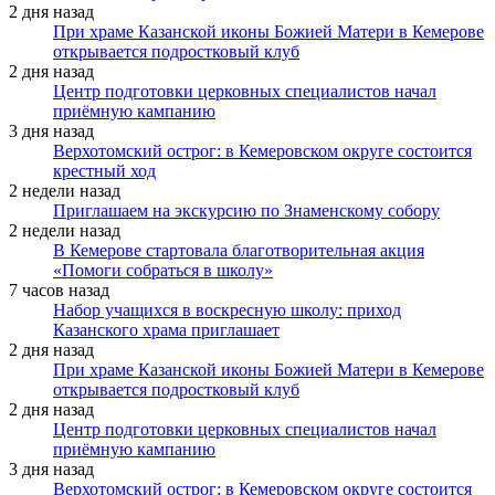
2 дня назад
При храме Казанской иконы Божией Матери в Кемерове
открывается подростковый клуб
2 дня назад
Центр подготовки церковных специалистов начал
приёмную кампанию
3 дня назад
Верхотомский острог: в Кемеровском округе состоится
крестный ход
2 недели назад
Приглашаем на экскурсию по Знаменскому собору
2 недели назад
В Кемерове стартовала благотворительная акция
«Помоги собраться в школу»
7 часов назад
Набор учащихся в воскресную школу: приход
Казанского храма приглашает
2 дня назад
При храме Казанской иконы Божией Матери в Кемерове
открывается подростковый клуб
2 дня назад
Центр подготовки церковных специалистов начал
приёмную кампанию
3 дня назад
Верхотомский острог: в Кемеровском округе состоится