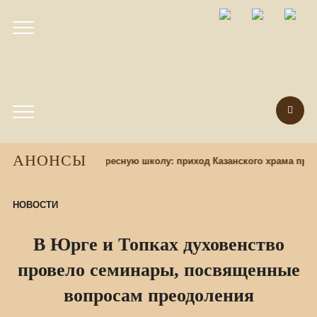
АНОНСЫ
абор учащихся в воскресную школу: приход Казанского храма приг
НОВОСТИ
В Юрге и Топках духовенство
провело семинары, посвященные
вопросам преодоления