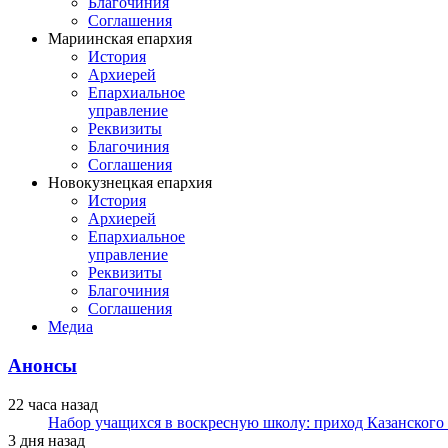
Благочиния
Соглашения
Мариинская епархия
История
Архиерей
Епархиальное
управление
Реквизиты
Благочиния
Соглашения
Новокузнецкая епархия
История
Архиерей
Епархиальное
управление
Реквизиты
Благочиния
Соглашения
Медиа
Анонсы
22 часа назад
Набор учащихся в воскресную школу: приход Казанского
3 дня назад