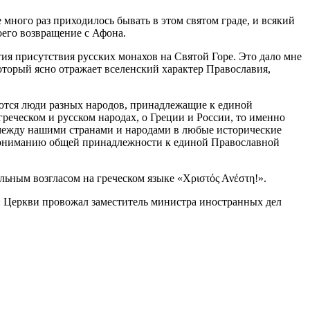
много раз приходилось бывать в этом святом граде, и всякий
оего возвращение с Афона.
тия присутствия русских монахов на Святой Горе. Это дало мне
торый ясно отражает вселенский характер Православия,
аются люди разных народов, принадлежащие к единой
реческом и русском народах, о Греции и России, то именно
ежду нашими странами и народами в любые исторические
 пониманию общей принадлежности к единой Православной
ьным возгласом на греческом языке «Χριστός Ανέστη!».
ой Церкви провожал заместитель министра иностранных дел