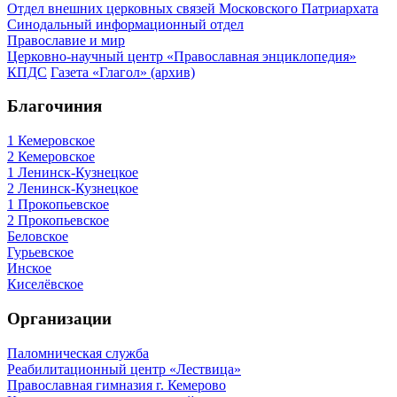
Отдел внешних церковных связей Московского Патриархата
Синодальный информационный отдел
Православие и мир
Церковно-научный центр «Православная энциклопедия»
КПДС
Газета «Глагол» (архив)
Благочиния
1 Кемеровское
2 Кемеровское
1 Ленинск-Кузнецкое
2 Ленинск-Кузнецкое
1 Прокопьевское
2 Прокопьевское
Беловское
Гурьевское
Инское
Киселёвское
Организации
Паломническая служба
Реабилитационный центр «Лествица»
Православная гимназия г. Кемерово