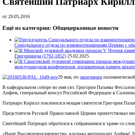
Святейший Патриарх Кирилл 
от
29.05.2016
Ещё из категории: Общецерковные новости
Синодального отдела по взаимоотношениям Церкви с об
Григоровича (1792-1852)
25.02.2025
международная конференция, посвященная памяти архие
29 мая, по
окончании
паломнической 
В кафедральном соборе во имя свт. Григория Паламы Фессал
Анфим, генеральный консул Российской Федерации в Салоник
Патриарх Кирилл поклонился мощам святителя Григория Палам
Предстоятеля Русской Православной Церкви приветствовал м
Святейший Патриарх обратился к собравшимся в храме со слов
«Ваше Высокопреосвященство, владыка митрополит Анфим! До