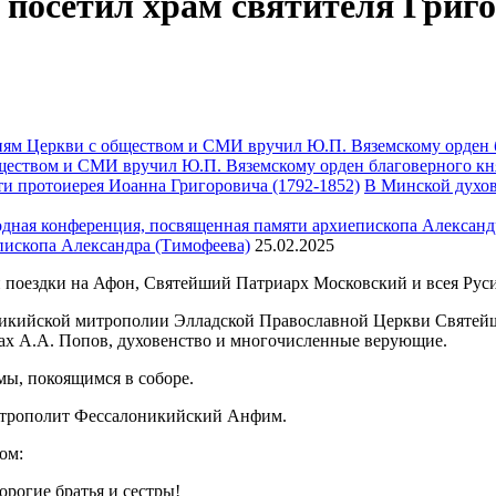
посетил храм святителя Григ
ществом и СМИ вручил Ю.П. Вяземскому орден благоверного кн
В Минской духов
пископа Александра (Тимофеева)
25.02.2025
поездки на Афон, Святейший Патриарх Московский и всея Руси
оникийской митрополии Элладской Православной Церкви Святе
ах А.А. Попов, духовенство и многочисленные верующие.
ы, покоящимся в соборе.
итрополит Фессалоникийский Анфим.
ом:
рогие братья и сестры!