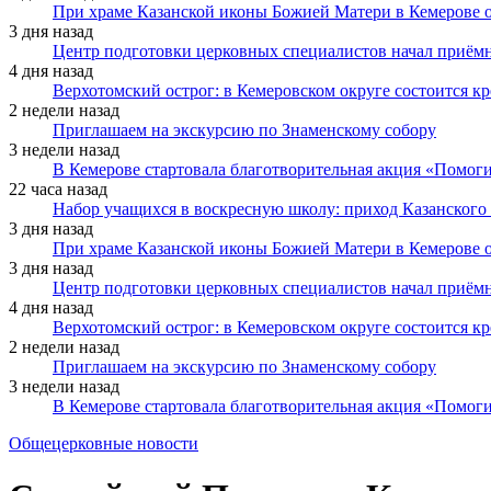
При храме Казанской иконы Божией Матери в Кемерове 
3 дня назад
Центр подготовки церковных специалистов начал приё
4 дня назад
Верхотомский острог: в Кемеровском округе состоится к
2 недели назад
Приглашаем на экскурсию по Знаменскому собору
3 недели назад
В Кемерове стартовала благотворительная акция «Помоги
22 часа назад
Набор учащихся в воскресную школу: приход Казанского
3 дня назад
При храме Казанской иконы Божией Матери в Кемерове 
3 дня назад
Центр подготовки церковных специалистов начал приё
4 дня назад
Верхотомский острог: в Кемеровском округе состоится к
2 недели назад
Приглашаем на экскурсию по Знаменскому собору
3 недели назад
В Кемерове стартовала благотворительная акция «Помоги
Общецерковные новости