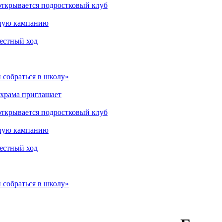
открывается подростковый клуб
мную кампанию
рестный ход
 собраться в школу»
 храма приглашает
открывается подростковый клуб
мную кампанию
рестный ход
 собраться в школу»