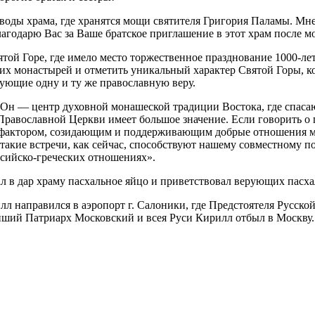
воды храма, где хранятся мощи святителя Григория Паламы. Мне 
лагодарю Вас за Ваше братское приглашение в этот храм после м
ятой Горе, где имело место торжественное празднование 1000-ле
их монастырей и отметить уникальный характер Святой Горы, ко
ующие одну и ту же православную веру.
. Он — центр духовной монашеской традиции Востока, где спас
равославной Церкви имеет большое значение. Если говорить о г
 фактором, созидающим и поддерживающим добрые отношения м
такие встречи, как сейчас, способствуют нашему совместному
ссийско-греческих отношениях».
 в дар храму пасхальное яйцо и приветствовал верующих пасхал
лл направился в аэропорт г. Салоники, где Предстоятеля Русск
ший Патриарх Московский и всея Руси Кирилл отбыл в Москву.