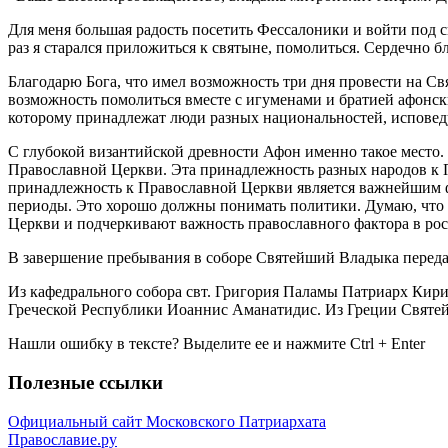
Для меня большая радость посетить Фессалоники и войти под с
раз я старался приложиться к святыне, помолиться. Сердечно б
Благодарю Бога, что имел возможность три дня провести на Св
возможность помолиться вместе с игуменами и братией афонск
которому принадлежат люди разных национальностей, исповед
С глубокой византийской древности Афон именно такое место
Православной Церкви. Эта принадлежность разных народов к П
принадлежность к Православной Церкви является важнейшим
периоды. Это хорошо должны понимать политики. Думаю, что 
Церкви и подчеркивают важность православного фактора в ро
В завершение пребывания в соборе Святейший Владыка передал
Из кафедрального собора свт. Григория Паламы Патриарх Кири
Греческой Республики Иоаннис Аманатидис. Из Греции Святей
Нашли ошибку в тексте? Выделите ее и нажмите
Ctrl
+
Enter
Полезные ссылки
Официальный сайт Московского Патриархата
Православие.ру