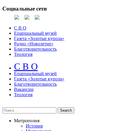
Социальные сети
С В О
Епархиальный музей
Газета «Золотые купола»
Радио «Новолетие»
Благотворительность
Теология
С В О
Епархиальный музeй
Газета «Золотые купола»
Благотворительность
Вакансии
Теология
Митрополия
История