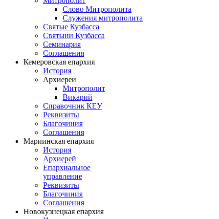
Митрополит
Слово Митрополита
Служения митрополита
Святые Кузбасса
Святыни Кузбасса
Семинария
Соглашения
Кемеровская епархия
История
Архиереи
Митрополит
Викарий
Справочник КЕУ
Реквизиты
Благочиния
Соглашения
Мариинская епархия
История
Архиерей
Епархиальное
управление
Реквизиты
Благочиния
Соглашения
Новокузнецкая епархия