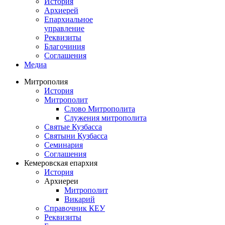
История
Архиерей
Епархиальное
управление
Реквизиты
Благочиния
Соглашения
Медиа
Митрополия
История
Митрополит
Слово Митрополита
Служения митрополита
Святые Кузбасса
Святыни Кузбасса
Семинария
Соглашения
Кемеровская епархия
История
Архиереи
Митрополит
Викарий
Справочник КЕУ
Реквизиты