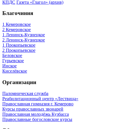
КПДС
Газета «Глагол» (архив)
Благочиния
1 Кемеровское
2 Кемеровское
1 Ленинск-Кузнецкое
2 Ленинск-Кузнецкое
1 Прокопьевское
2 Прокопьевское
Беловское
Гурьевское
Инское
Киселёвское
Организации
Паломническая служба
Реабилитационный центр «Лествица»
Православная гимназия г. Кемерово
Курсы православных звонарей
Православная молодёжь Кузбасса
Православные богословские курсы