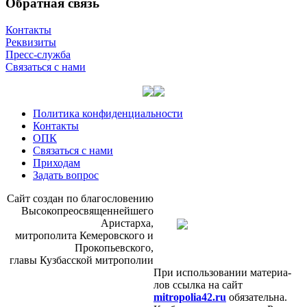
Обратная связь
Контакты
Реквизиты
Пресс-служба
Связаться с нами
Политика конфиденциальности
Контакты
ОПК
Связаться с нами
Приходам
Задать вопрос
Сайт со­здан по бла­го­сло­ве­нию
Вы­со­ко­прео­свя­щен­ней­ше­го
Ари­стар­ха,
мит­ро­по­ли­та Ке­ме­ров­ско­го и
Про­ко­пьев­ско­го,
гла­вы Куз­бас­ской мит­ро­по­лии
При ис­поль­зо­ва­нии ма­те­ри­а­
лов ссыл­ка на сайт
mitropolia42.ru
обя­за­тель­на.