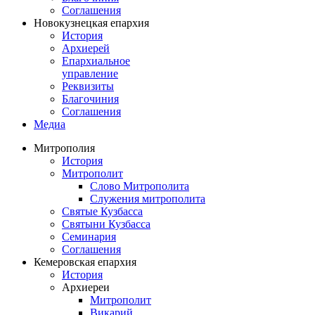
Соглашения
Новокузнецкая епархия
История
Архиерей
Епархиальное
управление
Реквизиты
Благочиния
Соглашения
Медиа
Митрополия
История
Митрополит
Слово Митрополита
Служения митрополита
Святые Кузбасса
Святыни Кузбасса
Семинария
Соглашения
Кемеровская епархия
История
Архиереи
Митрополит
Викарий