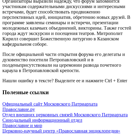
Организаторы выразили надежду, что форум запомнится
участникам содержательными дискуссиями и интересными
встречами, будет способствовать продвижению
перспективных идей, инициатив, обретению новых друзей. В
программе заявлены семинары и встиречи, презентации
молодежных казачьих объединений, викторины. Также гостей
города ждут экскурсии и посещения театров. Митрополит
Кирилл совершит Божественную литургию в Казанском
кафедральном соборе.
После официальной части открытия форума его делегаты и
духовенство посетили Петропавловский и в
полденьприсутствовали на церемонии развода почетного
караула в Петропавловской крепости.
Нашли ошибку в тексте? Выделите ее и нажмите
Ctrl
+
Enter
Полезные ссылки
Официальный сайт Московского Патриархата
Православие.ру
Отдел внешних церковных связей Московского Патриархата
Синодальный информационный отдел
Православие и мир
Церковно-научный центр «Православная энциклопедия»