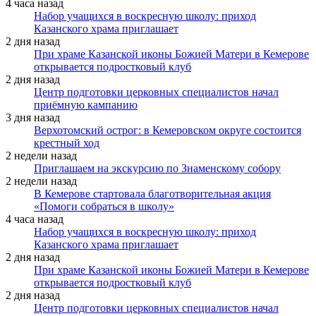
4 часа назад
Набор учащихся в воскресную школу: приход
Казанского храма приглашает
2 дня назад
При храме Казанской иконы Божией Матери в Кемерове
открывается подростковый клуб
2 дня назад
Центр подготовки церковных специалистов начал
приёмную кампанию
3 дня назад
Верхотомский острог: в Кемеровском округе состоится
крестный ход
2 недели назад
Приглашаем на экскурсию по Знаменскому собору
2 недели назад
В Кемерове стартовала благотворительная акция
«Помоги собраться в школу»
4 часа назад
Набор учащихся в воскресную школу: приход
Казанского храма приглашает
2 дня назад
При храме Казанской иконы Божией Матери в Кемерове
открывается подростковый клуб
2 дня назад
Центр подготовки церковных специалистов начал