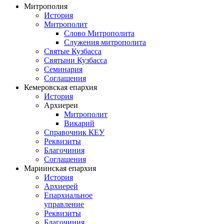
Митрополия
История
Митрополит
Слово Митрополита
Служения митрополита
Святые Кузбасса
Святыни Кузбасса
Семинария
Соглашения
Кемеровская епархия
История
Архиереи
Митрополит
Викарий
Справочник КЕУ
Реквизиты
Благочиния
Соглашения
Мариинская епархия
История
Архиерей
Епархиальное
управление
Реквизиты
Благочиния