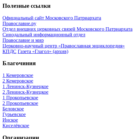
Полезные ссылки
Официальный сайт Московского Патриархата
Православие.ру
Отдел внешних церковных связей Московского Патриархата
Синодальный информационный отдел
Православие и мир
Церковно-научный центр «Православная энциклопедия»
КПДС
Газета «Глагол» (архив)
Благочиния
1 Кемеровское
2 Кемеровское
1 Ленинск-Кузнецкое
2 Ленинск-Кузнецкое
1 Прокопьевское
2 Прокопьевское
Беловское
Гурьевское
Инское
Киселёвское
Организации