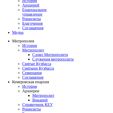
История
Архиерей
Епархиальное
управление
Реквизиты
Благочиния
Соглашения
Медиа
Митрополия
История
Митрополит
Слово Митрополита
Служения митрополита
Святые Кузбасса
Святыни Кузбасса
Семинария
Соглашения
Кемеровская епархия
История
Архиереи
Митрополит
Викарий
Справочник КЕУ
Реквизиты