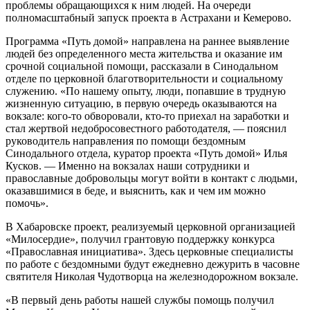
проблемы обращающихся к ним людей. На очереди
полномасштабный запуск проекта в Астрахани и Кемерово.
Программа «Путь домой» направлена на раннее выявление
людей без определенного места жительства и оказание им
срочной социальной помощи, рассказали в Синодальном
отделе по церковной благотворительности и социальному
служению. «По нашему опыту, люди, попавшие в трудную
жизненную ситуацию, в первую очередь оказываются на
вокзале: кого-то обворовали, кто-то приехал на заработки и
стал жертвой недобросовестного работодателя, — пояснил
руководитель направления по помощи бездомным
Синодального отдела, куратор проекта «Путь домой» Илья
Кусков. — Именно на вокзалах наши сотрудники и
православные добровольцы могут войти в контакт с людьми,
оказавшимися в беде, и выяснить, как и чем им можно
помочь».
В Хабаровске проект, реализуемый церковной организацией
«Милосердие», получил грантовую поддержку конкурса
«Православная инициатива». Здесь церковные специалисты
по работе с бездомными будут ежедневно дежурить в часовне
святителя Николая Чудотворца на железнодорожном вокзале.
«В первый день работы нашей службы помощь получил