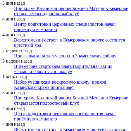
3 дня назад
При храме Казанской иконы Божией Матери в Кемерове
открывается подростковый клуб
4 дня назад
Центр подготовки церковных специалистов начал
приёмную кампанию
4 дня назад
Верхотомский острог: в Кемеровском округе состоится
крестный ход
2 недели назад
Приглашаем на экскурсию по Знаменскому собору
3 недели назад
В Кемерове стартовала благотворительная акция
«Помоги собраться в школу»
1 день назад
Набор учащихся в воскресную школу: приход
Казанского храма приглашает
3 дня назад
При храме Казанской иконы Божией Матери в Кемерове
открывается подростковый клуб
4 дня назад
Центр подготовки церковных специалистов начал
приёмную кампанию
4 дня назад
Верхотомский острог: в Кемеровском округе состоится