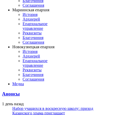
Благочиния
Соглашения
Мариинская епархия
История
Архиерей
Епархиальное
управление
Реквизиты
Благочиния
Соглашения
Новокузнецкая епархия
История
Архиерей
Епархиальное
управление
Реквизиты
Благочиния
Соглашения
Медиа
Анонсы
1 день назад
Набор учащихся в воскресную школу: приход
Казанского храма приглашает