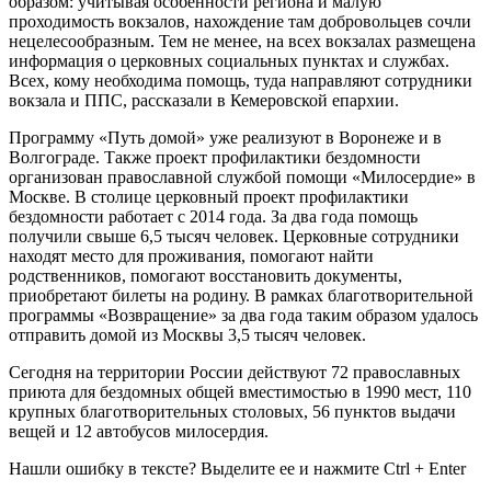
образом: учитывая особенности региона и малую
проходимость вокзалов, нахождение там добровольцев сочли
нецелесообразным. Тем не менее, на всех вокзалах размещена
информация о церковных социальных пунктах и службах.
Всех, кому необходима помощь, туда направляют сотрудники
вокзала и ППС, рассказали в Кемеровской епархии.
Программу «Путь домой» уже реализуют в Воронеже и в
Волгограде. Также проект профилактики бездомности
организован православной службой помощи «Милосердие» в
Москве. В столице церковный проект профилактики
бездомности работает с 2014 года. За два года помощь
получили свыше 6,5 тысяч человек. Церковные сотрудники
находят место для проживания, помогают найти
родственников, помогают восстановить документы,
приобретают билеты на родину. В рамках благотворительной
программы «Возвращение» за два года таким образом удалось
отправить домой из Москвы 3,5 тысяч человек.
Сегодня на территории России действуют 72 православных
приюта для бездомных общей вместимостью в 1990 мест, 110
крупных благотворительных столовых, 56 пунктов выдачи
вещей и 12 автобусов милосердия.
Нашли ошибку в тексте? Выделите ее и нажмите
Ctrl
+
Enter