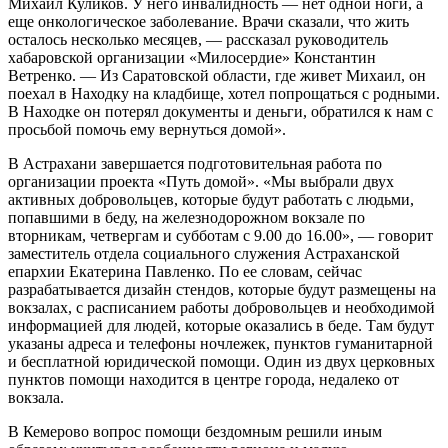
Михаил Куликов. У него инвалидность — нет одной ноги, а
еще онкологическое заболевание. Врачи сказали, что жить
осталось несколько месяцев, — рассказал руководитель
хабаровской организации «Милосердие» Константин
Ветренко. — Из Саратовской области, где живет Михаил, он
поехал в Находку на кладбище, хотел попрощаться с родными.
В Находке он потерял документы и деньги, обратился к нам с
просьбой помочь ему вернуться домой».
В Астрахани завершается подготовительная работа по
организации проекта «Путь домой». «Мы выбрали двух
активных добровольцев, которые будут работать с людьми,
попавшими в беду, на железнодорожном вокзале по
вторникам, четвергам и субботам с 9.00 до 16.00», — говорит
заместитель отдела социального служения Астраханской
епархии Екатерина Павленко. По ее словам, сейчас
разрабатывается дизайн стендов, которые будут размещены на
вокзалах, с расписанием работы добровольцев и необходимой
информацией для людей, которые оказались в беде. Там будут
указаны адреса и телефоны ночлежек, пунктов гуманитарной
и бесплатной юридической помощи. Один из двух церковных
пунктов помощи находится в центре города, недалеко от
вокзала.
В Кемерово вопрос помощи бездомным решили иным