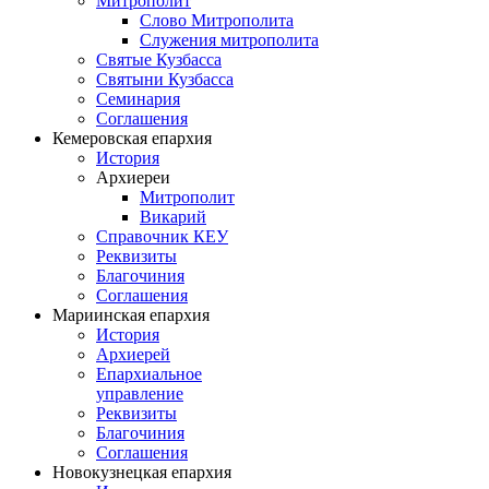
Митрополит
Слово Митрополита
Служения митрополита
Святые Кузбасса
Святыни Кузбасса
Семинария
Соглашения
Кемеровская епархия
История
Архиереи
Митрополит
Викарий
Справочник КЕУ
Реквизиты
Благочиния
Соглашения
Мариинская епархия
История
Архиерей
Епархиальное
управление
Реквизиты
Благочиния
Соглашения
Новокузнецкая епархия