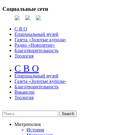
Социальные сети
С В О
Епархиальный музей
Газета «Золотые купола»
Радио «Новолетие»
Благотворительность
Теология
С В О
Епархиальный музeй
Газета «Золотые купола»
Благотворительность
Вакансии
Теология
Митрополия
История