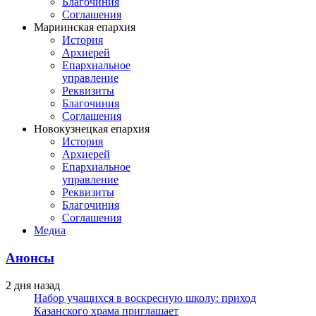
Благочиния
Соглашения
Мариинская епархия
История
Архиерей
Епархиальное
управление
Реквизиты
Благочиния
Соглашения
Новокузнецкая епархия
История
Архиерей
Епархиальное
управление
Реквизиты
Благочиния
Соглашения
Медиа
Анонсы
2 дня назад
Набор учащихся в воскресную школу: приход
Казанского храма приглашает