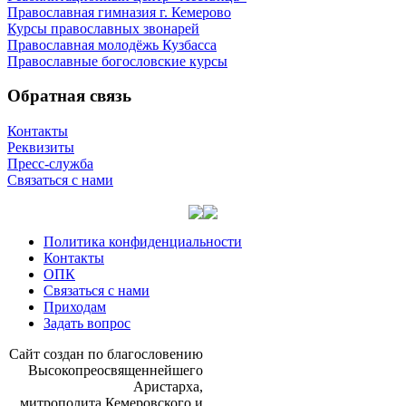
Православная гимназия г. Кемерово
Курсы православных звонарей
Православная молодёжь Кузбасса
Православные богословские курсы
Обратная связь
Контакты
Реквизиты
Пресс-служба
Связаться с нами
Политика конфиденциальности
Контакты
ОПК
Связаться с нами
Приходам
Задать вопрос
Сайт со­здан по бла­го­сло­ве­нию
Вы­со­ко­прео­свя­щен­ней­ше­го
Ари­стар­ха,
мит­ро­по­ли­та Ке­ме­ров­ско­го и