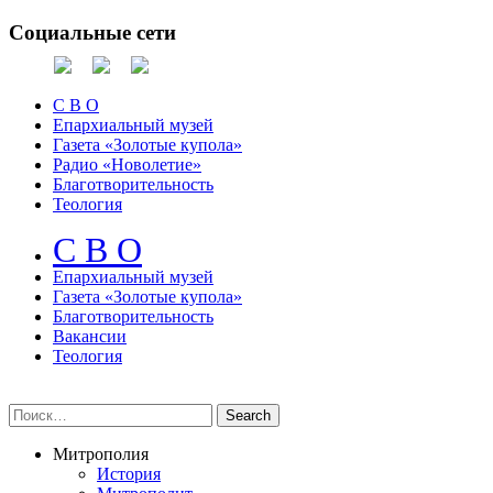
Социальные сети
С В О
Епархиальный музей
Газета «Золотые купола»
Радио «Новолетие»
Благотворительность
Теология
С В О
Епархиальный музeй
Газета «Золотые купола»
Благотворительность
Вакансии
Теология
Митрополия
История