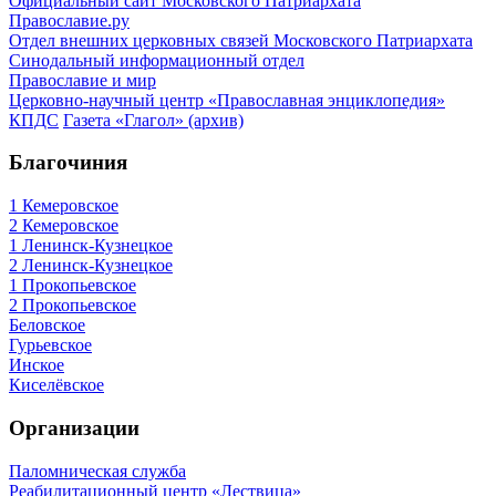
Официальный сайт Московского Патриархата
Православие.ру
Отдел внешних церковных связей Московского Патриархата
Синодальный информационный отдел
Православие и мир
Церковно-научный центр «Православная энциклопедия»
КПДС
Газета «Глагол» (архив)
Благочиния
1 Кемеровское
2 Кемеровское
1 Ленинск-Кузнецкое
2 Ленинск-Кузнецкое
1 Прокопьевское
2 Прокопьевское
Беловское
Гурьевское
Инское
Киселёвское
Организации
Паломническая служба
Реабилитационный центр «Лествица»