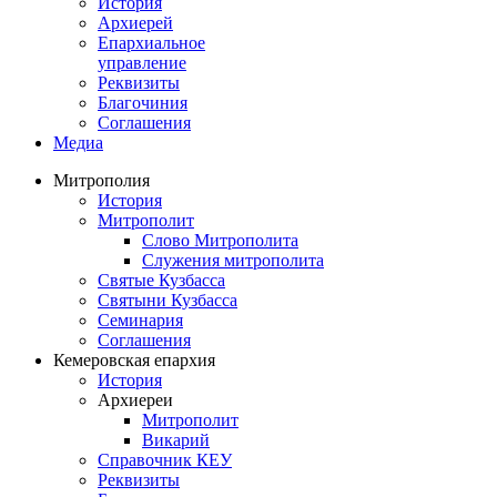
История
Архиерей
Епархиальное
управление
Реквизиты
Благочиния
Соглашения
Медиа
Митрополия
История
Митрополит
Слово Митрополита
Служения митрополита
Святые Кузбасса
Святыни Кузбасса
Семинария
Соглашения
Кемеровская епархия
История
Архиереи
Митрополит
Викарий
Справочник КЕУ
Реквизиты