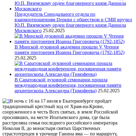
Председатель Синодального отдела по
взаимоотношениям Церкви с обществом и СМИ вручил
Ю.П. Вяземскому орден благоверного князя Даниила
Московского
25.02.2025
В Минской духовной академии прошли V Чтения
памяти протоиерея Иоанна Григоровича (1792-1852)
25.02.2025
В Саратовской духовной семинарии прошла
международная конференция, посвященная памяти
архиепископа Александра (Тимофеева)
25.02.2025
В ночь с 16 на 17 июля в Екатеринбурге пройдет
традиционный крестный ход от Храм-на-Крови,
сооруженного в честь Всех святых, в земле Российской
просиявших, на месте Ипатьевского дома, где была
расстреляна семья последнего российского императора
Николая II, до монастыря святых Царственных
страстотерпцев в урочище Ганина яма — по маршруту,