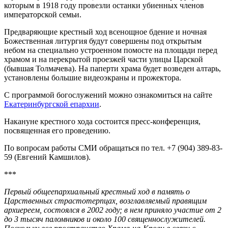
которым в 1918 году провезли останки убиенных членов
императорской семьи.
Предваряющие крестный ход всенощное бдение и ночная
Божественная литургия будут совершены под открытым
небом на специально устроенном помосте на площади перед
храмом и на перекрытой проезжей части улицы Царской
(бывшая Толмачева). На паперти храма будет возведен алтарь,
установлены большие видеоэкраны и прожектора.
С программой богослужений можно ознакомиться на сайте
Екатеринбургской епархии
.
Накануне крестного хода состоится пресс-конференция,
посвященная его проведению.
По вопросам работы СМИ обращаться по тел. +7 (904) 389-83-
59 (Евгений Камшилов).
***
Первый общеепархиальный крестный ход в память о
Царственных страстотерпцах, возглавляемый правящим
архиереем, состоялся в 2002 году; в нем приняло участие от 2
до 3 тысяч паломников и около 100 священнослужителей.