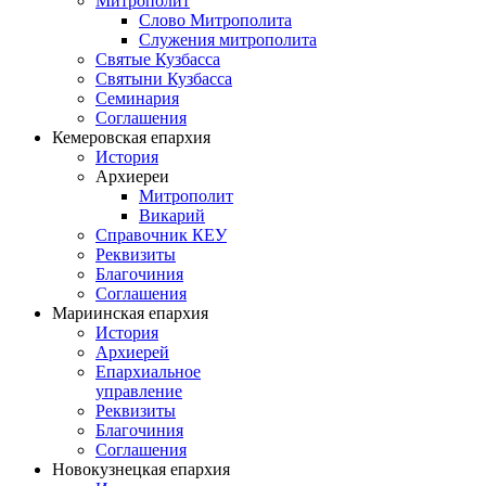
Митрополит
Слово Митрополита
Служения митрополита
Святые Кузбасса
Святыни Кузбасса
Семинария
Соглашения
Кемеровская епархия
История
Архиереи
Митрополит
Викарий
Справочник КЕУ
Реквизиты
Благочиния
Соглашения
Мариинская епархия
История
Архиерей
Епархиальное
управление
Реквизиты
Благочиния
Соглашения
Новокузнецкая епархия