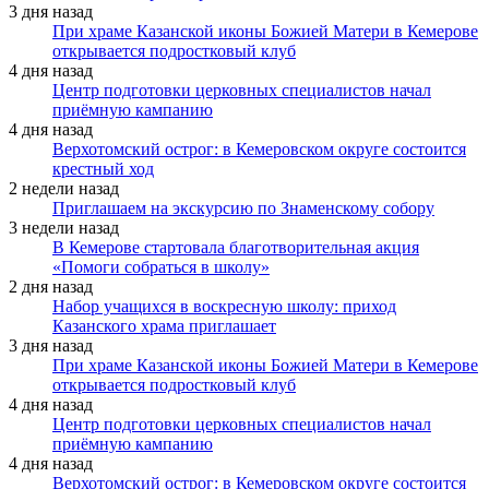
3 дня назад
При храме Казанской иконы Божией Матери в Кемерове
открывается подростковый клуб
4 дня назад
Центр подготовки церковных специалистов начал
приёмную кампанию
4 дня назад
Верхотомский острог: в Кемеровском округе состоится
крестный ход
2 недели назад
Приглашаем на экскурсию по Знаменскому собору
3 недели назад
В Кемерове стартовала благотворительная акция
«Помоги собраться в школу»
2 дня назад
Набор учащихся в воскресную школу: приход
Казанского храма приглашает
3 дня назад
При храме Казанской иконы Божией Матери в Кемерове
открывается подростковый клуб
4 дня назад
Центр подготовки церковных специалистов начал
приёмную кампанию
4 дня назад
Верхотомский острог: в Кемеровском округе состоится