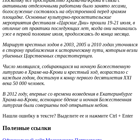
Поскольку все пространство Храма-на-Крови в связи с
активными отделочными работами было занято лесами,
богослужение состоялось на обустроенной перед храмом
площадке. Основные культурно-просветительские
мероприятия фестиваля «Царские Дни» прошли 19-21 июля, в
отличие от практики последующих лет, когда они начинались
уже в первой половине июля, продолжаясь до конца месяца.
Маршрут крестных ходов в 2003, 2005 и 2010 годах уточнялся
в сторону приближения к историческому пути, которым везли
убиенных Царственных страстотерпцев.
Число молящихся, собирающихся на ночную Божественную
литургию в Храме-на-Крови и крестный ход, возрастало с
каждым годом, достигнув к концу первого десятилетия XXI
века 50 000 человек.
В 2012 году, впервые со времени возведения в Екатеринбурге
Храма-на-Крови, всенощное бдение и ночная Божественная
литургия были совершены под открытым небом.
Нашли ошибку в тексте? Выделите ее и нажмите
Ctrl
+
Enter
Полезные ссылки