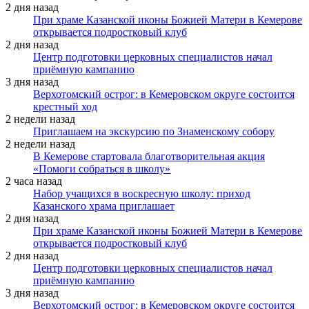
2 дня назад
При храме Казанской иконы Божией Матери в Кемерове
открывается подростковый клуб
2 дня назад
Центр подготовки церковных специалистов начал
приёмную кампанию
3 дня назад
Верхотомский острог: в Кемеровском округе состоится
крестный ход
2 недели назад
Приглашаем на экскурсию по Знаменскому собору
2 недели назад
В Кемерове стартовала благотворительная акция
«Помоги собраться в школу»
2 часа назад
Набор учащихся в воскресную школу: приход
Казанского храма приглашает
2 дня назад
При храме Казанской иконы Божией Матери в Кемерове
открывается подростковый клуб
2 дня назад
Центр подготовки церковных специалистов начал
приёмную кампанию
3 дня назад
Верхотомский острог: в Кемеровском округе состоится