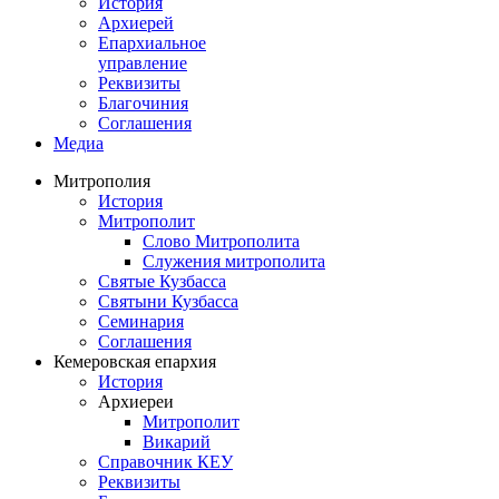
История
Архиерей
Епархиальное
управление
Реквизиты
Благочиния
Соглашения
Медиа
Митрополия
История
Митрополит
Слово Митрополита
Служения митрополита
Святые Кузбасса
Святыни Кузбасса
Семинария
Соглашения
Кемеровская епархия
История
Архиереи
Митрополит
Викарий
Справочник КЕУ
Реквизиты