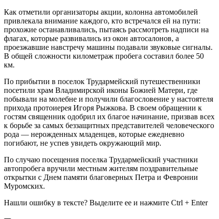
Как отметили организаторы акции, колонна автомобилей
привлекала внимание каждого, кто встречался ей на пути:
прохожие останавливались, пытаясь рассмотреть надписи на
флагах, которые развивались из окон автосалонов, а
проезжавшие навстречу машины подавали звуковые сигналы.
В общей сложности километраж пробега составил более 50
км.
По прибытии в поселок Трудармейский путешественники
посетили храм Владимирской иконы Божией Матери, где
побывали на молебне и получили благословение у настоятеля
прихода протоиерея Игоря Рыжкова. В своем обращении к
гостям священник одобрил их благое начинание, призвав всех
к борьбе за самых беззащитных представителей человеческого
рода — нерожденных младенцев, которые ежедневно
погибают, не успев увидеть окружающий мир.
По случаю посещения поселка Трудармейский участники
автопробега вручили местным жителям поздравительные
открытки с Днем памяти благоверных Петра и Февронии
Муромских.
Нашли ошибку в тексте? Выделите ее и нажмите
Ctrl
+
Enter