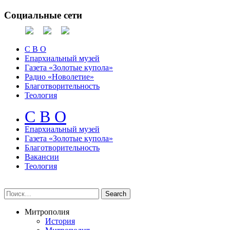
Социальные сети
С В О
Епархиальный музей
Газета «Золотые купола»
Радио «Новолетие»
Благотворительность
Теология
С В О
Епархиальный музeй
Газета «Золотые купола»
Благотворительность
Вакансии
Теология
Митрополия
История