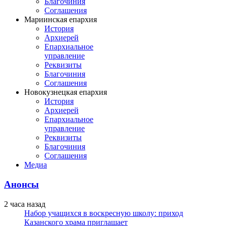
Благочиния
Соглашения
Мариинская епархия
История
Архиерей
Епархиальное
управление
Реквизиты
Благочиния
Соглашения
Новокузнецкая епархия
История
Архиерей
Епархиальное
управление
Реквизиты
Благочиния
Соглашения
Медиа
Анонсы
2 часа назад
Набор учащихся в воскресную школу: приход
Казанского храма приглашает