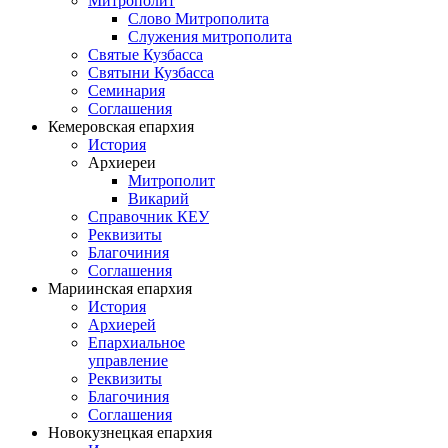
Митрополит
Слово Митрополита
Служения митрополита
Святые Кузбасса
Святыни Кузбасса
Семинария
Соглашения
Кемеровская епархия
История
Архиереи
Митрополит
Викарий
Справочник КЕУ
Реквизиты
Благочиния
Соглашения
Мариинская епархия
История
Архиерей
Епархиальное
управление
Реквизиты
Благочиния
Соглашения
Новокузнецкая епархия