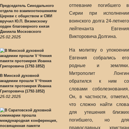
отпевание погибшего в
Председатель Синодального
отдела по взаимоотношениям
Сирии при исполнении
Церкви с обществом и СМИ
воинского долга 24-летнего
вручил Ю.П. Вяземскому
орден благоверного князя
лейтенанта Евгения
Даниила Московского
Викторовича Долгина.
25.02.2025
На молитву о упокоении
Евгения собрались его
родные и земляки.
Митрополит Лонгин
В Минской духовной
академии прошли V Чтения
обратился к ним со
памяти протоиерея Иоанна
словами соболезнования.
Григоровича (1792-1852)
25.02.2025
Он, в частности, отметил,
что сложно найти слова
для утешения близких
погибшего, но для
православных христиан