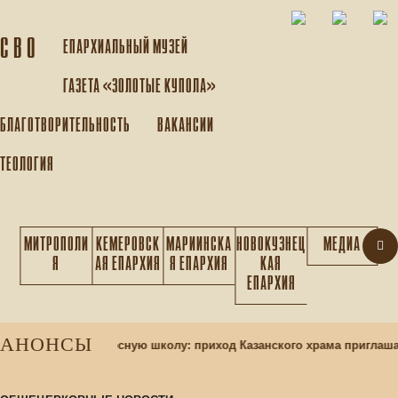
С В О
ЕПАРХИАЛЬНЫЙ МУЗEЙ
ГАЗЕТА «ЗОЛОТЫЕ КУПОЛА»
БЛАГОТВОРИТЕЛЬНОСТЬ
ВАКАНСИИ
ТЕОЛОГИЯ
МИТРОПОЛИ
КЕМЕРОВСК
МАРИИНСКА
НОВОКУЗНЕЦ
МЕДИА
Я
АЯ ЕПАРХИЯ
Я ЕПАРХИЯ
КАЯ
ЕПАРХИЯ
АНОНСЫ
 учащихся в воскресную школу: приход Казанского храма приглаша