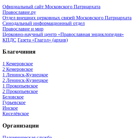
Официальный сайт Московского Патриархата
Православие.ру
Отдел внешних церковных связей Московского Патриархата
Синодальный информационный отдел
Православие и мир
Церковно-научный центр «Православная энциклопедия»
КПДС
Газета «Глагол» (архив)
Благочиния
1 Кемеровское
2 Кемеровское
1 Ленинск-Кузнецкое
2 Ленинск-Кузнецкое
1 Прокопьевское
2 Прокопьевское
Беловское
Гурьевское
Инское
Киселёвское
Организации
Паломническая служба