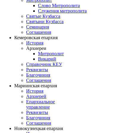
Митрополит
Слово Митрополита
Служения митрополита
Святые Кузбасса
Святыни Кузбасса
Семинария
Соглашения
Кемеровская епархия
История
Архиереи
Митрополит
Викарий
Справочник КЕУ
Реквизиты
Благочиния
Соглашения
Мариинская епархия
История
Архиерей
Епархиальное
управление
Реквизиты
Благочиния
Соглашения
Новокузнецкая епархия