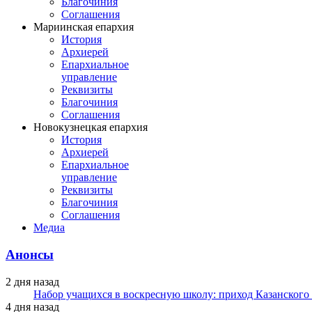
Благочиния
Соглашения
Мариинская епархия
История
Архиерей
Епархиальное
управление
Реквизиты
Благочиния
Соглашения
Новокузнецкая епархия
История
Архиерей
Епархиальное
управление
Реквизиты
Благочиния
Соглашения
Медиа
Анонсы
2 дня назад
Набор учащихся в воскресную школу: приход Казанского
4 дня назад