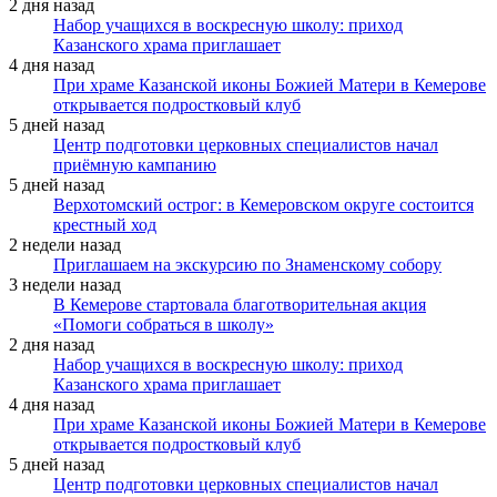
2 дня назад
Набор учащихся в воскресную школу: приход
Казанского храма приглашает
4 дня назад
При храме Казанской иконы Божией Матери в Кемерове
открывается подростковый клуб
5 дней назад
Центр подготовки церковных специалистов начал
приёмную кампанию
5 дней назад
Верхотомский острог: в Кемеровском округе состоится
крестный ход
2 недели назад
Приглашаем на экскурсию по Знаменскому собору
3 недели назад
В Кемерове стартовала благотворительная акция
«Помоги собраться в школу»
2 дня назад
Набор учащихся в воскресную школу: приход
Казанского храма приглашает
4 дня назад
При храме Казанской иконы Божией Матери в Кемерове
открывается подростковый клуб
5 дней назад
Центр подготовки церковных специалистов начал