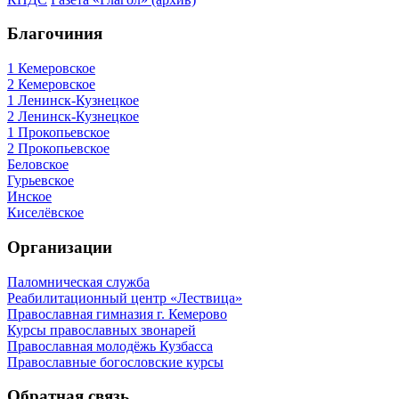
Благочиния
1 Кемеровское
2 Кемеровское
1 Ленинск-Кузнецкое
2 Ленинск-Кузнецкое
1 Прокопьевское
2 Прокопьевское
Беловское
Гурьевское
Инское
Киселёвское
Организации
Паломническая служба
Реабилитационный центр «Лествица»
Православная гимназия г. Кемерово
Курсы православных звонарей
Православная молодёжь Кузбасса
Православные богословские курсы
Обратная связь