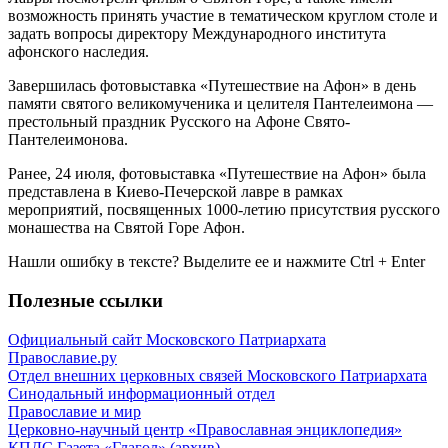
возможность принять участие в тематическом круглом столе и
задать вопросы директору Международного института
афонского наследия.
Завершилась фотовыставка «Путешествие на Афон» в день
памяти святого великомученика и целителя Пантелеимона —
престольный праздник Русского на Афоне Свято-
Пантелеимонова.
Ранее, 24 июля, фотовыставка «Путешествие на Афон» была
представлена в Киево-Печерской лавре в рамках
мероприятий, посвященных 1000-летию присутствия русского
монашества на Святой Горе Афон.
Нашли ошибку в тексте? Выделите ее и нажмите
Ctrl
+
Enter
Полезные ссылки
Официальный сайт Московского Патриархата
Православие.ру
Отдел внешних церковных связей Московского Патриархата
Синодальный информационный отдел
Православие и мир
Церковно-научный центр «Православная энциклопедия»
КПДС
Газета «Глагол» (архив)