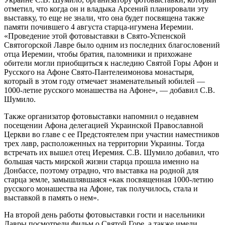
отметил, что когда он и владыка Арсений планировали эту
выставку, то еще не знали, что она будет посвящена также
памяти почившего 4 августа старца-игумена Иеремии.
«Проведение этой фотовыставки в Свято-Успенской
Святогорской Лавре было одним из последних благословений
отца Иеремии, чтобы братия, паломники и прихожане
обители могли приобщиться к наследию Святой Горы Афон и
Русского на Афоне Свято-Пантелеимонова монастыря,
который в этом году отмечает знаменательный юбилей —
1000-летие русского монашества на Афоне», — добавил С.В.
Шумило.
Также организатор фотовыставки напомнил о недавнем
посещении Афона делегацией Украинской Православной
Церкви во главе с ее Предстоятелем при участии наместников
трех лавр, расположенных на территории Украины. Тогда
встречать их вышел отец Иеремия. С.В. Шумило добавил, что
большая часть мирской жизни старца прошла именно на
Донбассе, поэтому отрадно, что выставка на родной для
старца земле, замышлявшаяся «как посвященная 1000-летию
русского монашества на Афоне, так получилось, стала и
выставкой в память о нем».
На второй день работы фотовыставки гости и насельники
Лавры посмотрели фильм о Святой Горе, а также имели