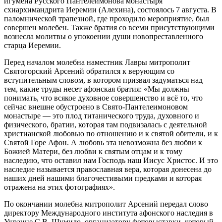
игумена Русского Пантелеимонова монастыря
схиархимандрита Иеремии (Алехина), состоялось 7 августа. В
паломнической трапезной, где проходило мероприятие, был
совершен молебен. Также братия со всеми присутствующими
вознесла молитвы о упокоении души новопреставленного
старца Иеремии.
Перед началом молебна наместник Лавры митрополит
Святогорский Арсений обратился к верующим со
вступительным словом, в котором призвал задуматься над
тем, какие труды несет афонская братия: «Мы должны
понимать, что всякое духовное совершенство и всё то, что
сейчас внешне обустроено в Свято-Пантелеимоновом
монастыре — это плод титанического труда, духовного и
физического, братии, которая там подвизалась с деятельной
христианской любовью по отношению и к святой обители, и к
Святой Горе Афон. А любовь эта невозможна без любви к
Божией Матери, без любви к святым отцам и к тому
наследию, что оставил нам Господь наш Иисус Христос. И это
наследие называется православная вера, которая донесена до
наших дней нашими благочестивыми предками и которая
отражена на этих фотографиях».
По окончании молебна митрополит Арсений передал слово
директору Международного института афонского наследия в
Украине С.В. Шумило, организатору фотовыставки, который