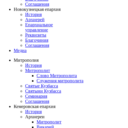
Соглашения
Новокузнецкая епархия
История
Архиерей
Епархиальное
управление
Реквизиты
Благочиния
Соглашения
Медиа
Митрополия
История
Митрополит
Слово Митрополита
Служения митрополита
Святые Кузбасса
Святыни Кузбасса
Семинария
Соглашения
Кемеровская епархия
История
Архиереи
Митрополит
Викарий