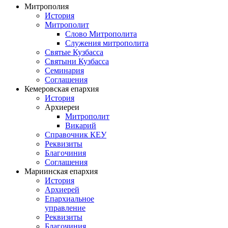
Митрополия
История
Митрополит
Слово Митрополита
Служения митрополита
Святые Кузбасса
Святыни Кузбасса
Семинария
Соглашения
Кемеровская епархия
История
Архиереи
Митрополит
Викарий
Справочник КЕУ
Реквизиты
Благочиния
Соглашения
Мариинская епархия
История
Архиерей
Епархиальное
управление
Реквизиты
Благочиния