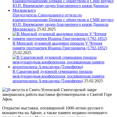
Председатель Синодального отдела по
взаимоотношениям Церкви с обществом и СМИ вручил
Ю.П. Вяземскому орден благоверного князя Даниила
Московского
25.02.2025
В Минской духовной академии прошли V Чтения
памяти протоиерея Иоанна Григоровича (1792-1852)
25.02.2025
В Саратовской духовной семинарии прошла
международная конференция, посвященная памяти
архиепископа Александра (Тимофеева)
25.02.2025
9 августа в Свято-Успенской Святогорской лавре
завершилась работа выставки фотоматериалов о Святой Горе
Афон.
Открытие выставки, посвященной 1000-летию русского
монашества на Афоне, а также памяти недавно почившего