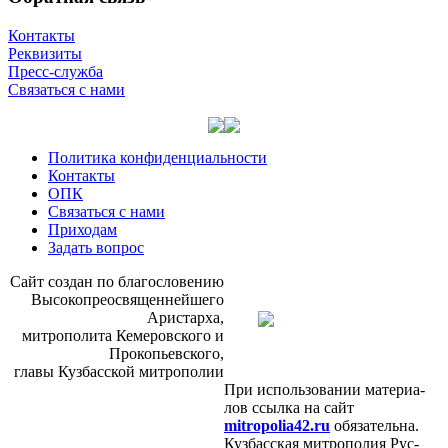
Контакты
Реквизиты
Пресс-служба
Связаться с нами
Политика конфиденциальности
Контакты
ОПК
Связаться с нами
Приходам
Задать вопрос
Сайт со­здан по бла­го­сло­ве­нию
Вы­со­ко­прео­свя­щен­ней­ше­го
Ари­стар­ха,
мит­ро­по­ли­та Ке­ме­ров­ско­го и
Про­ко­пьев­ско­го,
гла­вы Куз­бас­ской мит­ро­по­лии
При ис­поль­зо­ва­нии ма­те­ри­а­
лов ссыл­ка на сайт
mitropolia42.ru
обя­за­тель­на.
Куз­бас­ская мит­ро­по­лия Рус­