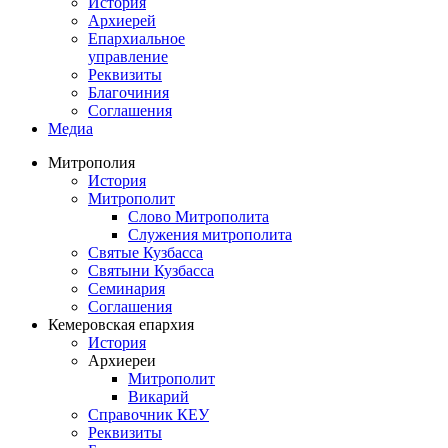
История
Архиерей
Епархиальное
управление
Реквизиты
Благочиния
Соглашения
Медиа
Митрополия
История
Митрополит
Слово Митрополита
Служения митрополита
Святые Кузбасса
Святыни Кузбасса
Семинария
Соглашения
Кемеровская епархия
История
Архиереи
Митрополит
Викарий
Справочник КЕУ
Реквизиты