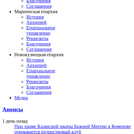
Благочиния
Соглашения
Мариинская епархия
История
Архиерей
Епархиальное
управление
Реквизиты
Благочиния
Соглашения
Новокузнецкая епархия
История
Архиерей
Епархиальное
управление
Реквизиты
Благочиния
Соглашения
Медиа
Анонсы
1 день назад
При храме Казанской иконы Божией Матери в Кемерове
открывается подростковый клуб