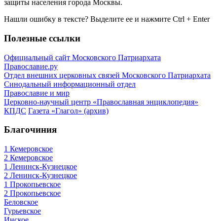
защиты населения города Москвы.
Нашли ошибку в тексте? Выделите ее и нажмите
Ctrl
+
Enter
Полезные ссылки
Официальный сайт Московского Патриархата
Православие.ру
Отдел внешних церковных связей Московского Патриархата
Синодальный информационный отдел
Православие и мир
Церковно-научный центр «Православная энциклопедия»
КПДС
Газета «Глагол» (архив)
Благочиния
1 Кемеровское
2 Кемеровское
1 Ленинск-Кузнецкое
2 Ленинск-Кузнецкое
1 Прокопьевское
2 Прокопьевское
Беловское
Гурьевское
Инское