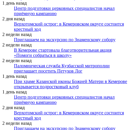
1 день назад
Центр подготовки церковных специалистов начал
приёмную кампанию
2 дня назад
Верхотомский острог: в Кемеровском округе состоится
крестный ход
2 недели назад
Приглашаем на экскурсию по Знаменскому собору
2 недели назад
В Кемерове стартовала благотворительная акция
«Помоги собраться в школу»
2 недели назад
Паломническая служба Кузбасской митрополии
приглашает посетить Петухов Лог
1 день назад
При храме Казанской иконы Божией Матери в Кемерове
открывается подростковый клуб
1 день назад
Центр подготовки церковных специалистов начал
приёмную кампанию
2 дня назад
Верхотомский острог: в Кемеровском округе состоится
крестный ход
2 недели назад
Приглашаем на экскурсию по Знаменскому собору