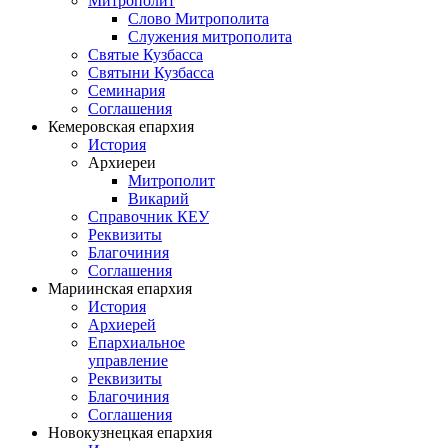
Митрополит
Слово Митрополита
Служения митрополита
Святые Кузбасса
Святыни Кузбасса
Семинария
Соглашения
Кемеровская епархия
История
Архиереи
Митрополит
Викарий
Справочник КЕУ
Реквизиты
Благочиния
Соглашения
Мариинская епархия
История
Архиерей
Епархиальное
управление
Реквизиты
Благочиния
Соглашения
Новокузнецкая епархия