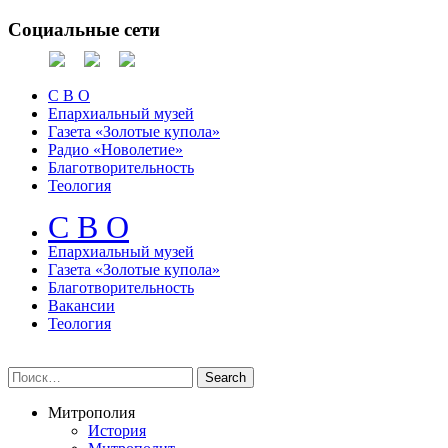
Социальные сети
С В О
Епархиальный музей
Газета «Золотые купола»
Радио «Новолетие»
Благотворительность
Теология
С В О
Епархиальный музeй
Газета «Золотые купола»
Благотворительность
Вакансии
Теология
Митрополия
История