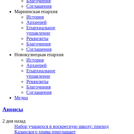
Благочиния
Соглашения
Мариинская епархия
История
Архиерей
Епархиальное
управление
Реквизиты
Благочиния
Соглашения
Новокузнецкая епархия
История
Архиерей
Епархиальное
управление
Реквизиты
Благочиния
Соглашения
Медиа
Анонсы
2 дня назад
Набор учащихся в воскресную школу: приход
Казанского храма приглашает