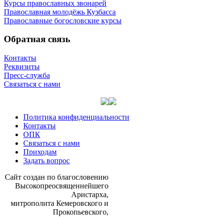
Курсы православных звонарей
Православная молодёжь Кузбасса
Православные богословские курсы
Обратная связь
Контакты
Реквизиты
Пресс-служба
Связаться с нами
Политика конфиденциальности
Контакты
ОПК
Связаться с нами
Приходам
Задать вопрос
Сайт со­здан по бла­го­сло­ве­нию
Вы­со­ко­прео­свя­щен­ней­ше­го
Ари­стар­ха,
мит­ро­по­ли­та Ке­ме­ров­ско­го и
Про­ко­пьев­ско­го,