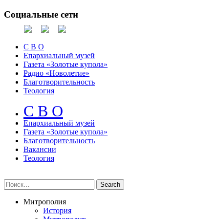
Социальные сети
С В О
Епархиальный музей
Газета «Золотые купола»
Радио «Новолетие»
Благотворительность
Теология
С В О
Епархиальный музeй
Газета «Золотые купола»
Благотворительность
Вакансии
Теология
Митрополия
История