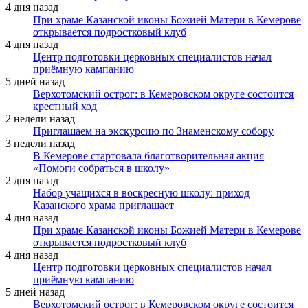
4 дня назад
При храме Казанской иконы Божией Матери в Кемерове
открывается подростковый клуб
4 дня назад
Центр подготовки церковных специалистов начал
приёмную кампанию
5 дней назад
Верхотомский острог: в Кемеровском округе состоится
крестный ход
2 недели назад
Приглашаем на экскурсию по Знаменскому собору
3 недели назад
В Кемерове стартовала благотворительная акция
«Помоги собраться в школу»
2 дня назад
Набор учащихся в воскресную школу: приход
Казанского храма приглашает
4 дня назад
При храме Казанской иконы Божией Матери в Кемерове
открывается подростковый клуб
4 дня назад
Центр подготовки церковных специалистов начал
приёмную кампанию
5 дней назад
Верхотомский острог: в Кемеровском округе состоится