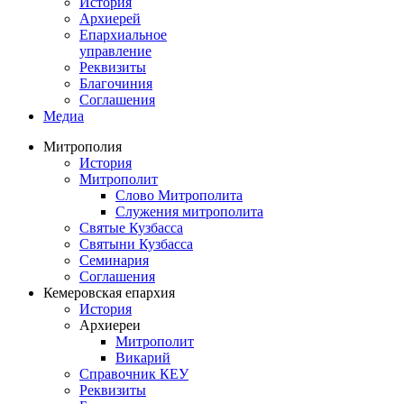
История
Архиерей
Епархиальное
управление
Реквизиты
Благочиния
Соглашения
Медиа
Митрополия
История
Митрополит
Слово Митрополита
Служения митрополита
Святые Кузбасса
Святыни Кузбасса
Семинария
Соглашения
Кемеровская епархия
История
Архиереи
Митрополит
Викарий
Справочник КЕУ
Реквизиты