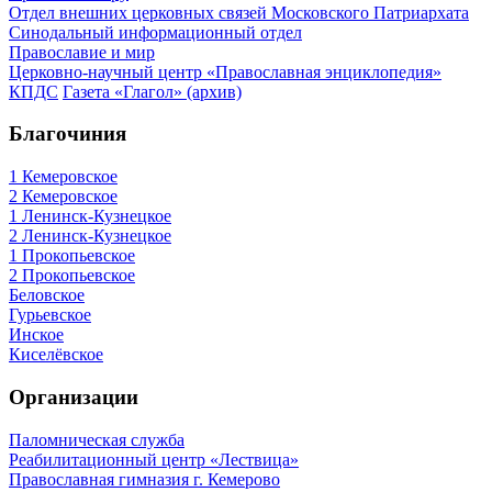
Отдел внешних церковных связей Московского Патриархата
Синодальный информационный отдел
Православие и мир
Церковно-научный центр «Православная энциклопедия»
КПДС
Газета «Глагол» (архив)
Благочиния
1 Кемеровское
2 Кемеровское
1 Ленинск-Кузнецкое
2 Ленинск-Кузнецкое
1 Прокопьевское
2 Прокопьевское
Беловское
Гурьевское
Инское
Киселёвское
Организации
Паломническая служба
Реабилитационный центр «Лествица»
Православная гимназия г. Кемерово