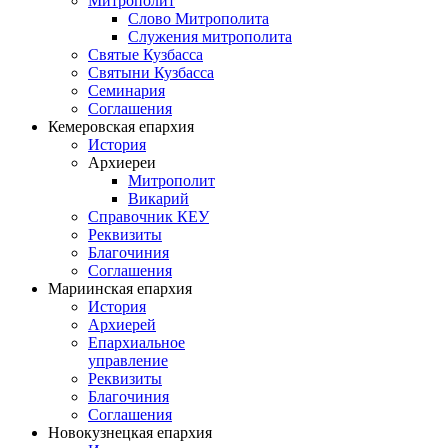
Митрополит
Слово Митрополита
Служения митрополита
Святые Кузбасса
Святыни Кузбасса
Семинария
Соглашения
Кемеровская епархия
История
Архиереи
Митрополит
Викарий
Справочник КЕУ
Реквизиты
Благочиния
Соглашения
Мариинская епархия
История
Архиерей
Епархиальное
управление
Реквизиты
Благочиния
Соглашения
Новокузнецкая епархия