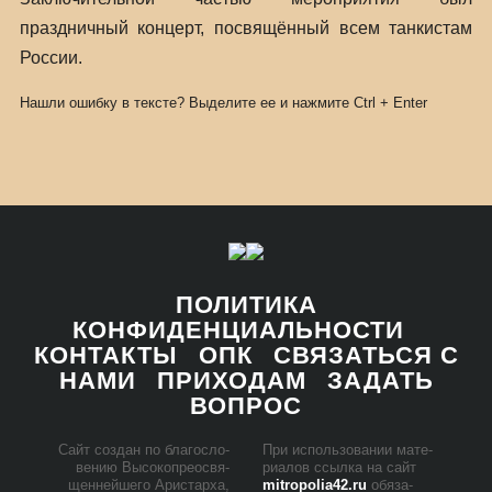
праздничный концерт, посвящённый всем танкистам
России.
Нашли ошибку в тексте? Выделите ее и нажмите
Ctrl
+
Enter
ПОЛИТИКА
КОНФИДЕНЦИАЛЬНОСТИ
КОНТАКТЫ
ОПК
СВЯЗАТЬСЯ С
НАМИ
ПРИХОДАМ
ЗАДАТЬ
ВОПРОС
Сайт со­здан по бла­го­сло­
При ис­поль­зо­ва­нии ма­те­
ве­нию Вы­со­ко­прео­свя­
ри­а­лов ссыл­ка на сайт
щен­ней­ше­го Ари­стар­ха,
mitropolia42.ru
обя­за­