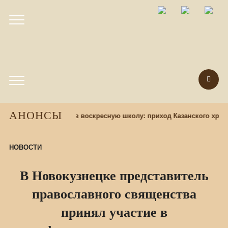
АНОНСЫ
азад
Набор учащихся в воскресную школу: приход Казанского храм
НОВОСТИ
В Новокузнецке представитель
православного священства
принял участие в