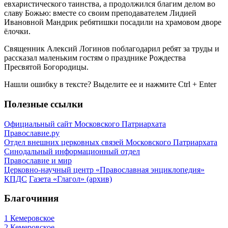
евхаристического таинства, а продолжился благим делом во
славу Божью: вместе со своим преподавателем Лидией
Ивановной Мандрик ребятишки посадили на храмовом дворе
ёлочки.
Священник Алексий Логинов поблагодарил ребят за труды и
рассказал маленьким гостям о празднике Рождества
Пресвятой Богородицы.
Нашли ошибку в тексте? Выделите ее и нажмите
Ctrl
+
Enter
Полезные ссылки
Официальный сайт Московского Патриархата
Православие.ру
Отдел внешних церковных связей Московского Патриархата
Синодальный информационный отдел
Православие и мир
Церковно-научный центр «Православная энциклопедия»
КПДС
Газета «Глагол» (архив)
Благочиния
1 Кемеровское
2 Кемеровское