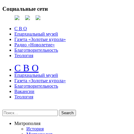
Социальные сети
С В О
Епархиальный музей
Газета «Золотые купола»
Радио «Новолетие»
Благотворительность
Теология
С В О
Епархиальный музeй
Газета «Золотые купола»
Благотворительность
Вакансии
Теология
Митрополия
История