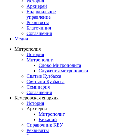
История
Архиерей
Епархиальное
управление
Реквизиты
Благочиния
Соглашения
Медиа
Митрополия
История
Митрополит
Слово Митрополита
Служения митрополита
Святые Кузбасса
Святыни Кузбасса
Семинария
Соглашения
Кемеровская епархия
История
Архиереи
Митрополит
Викарий
Справочник КЕУ
Реквизиты