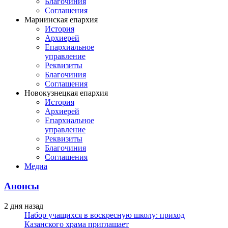
Благочиния
Соглашения
Мариинская епархия
История
Архиерей
Епархиальное
управление
Реквизиты
Благочиния
Соглашения
Новокузнецкая епархия
История
Архиерей
Епархиальное
управление
Реквизиты
Благочиния
Соглашения
Медиа
Анонсы
2 дня назад
Набор учащихся в воскресную школу: приход
Казанского храма приглашает