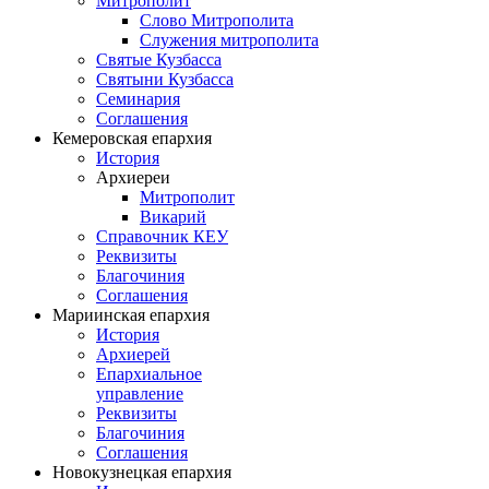
Митрополит
Слово Митрополита
Служения митрополита
Святые Кузбасса
Святыни Кузбасса
Семинария
Соглашения
Кемеровская епархия
История
Архиереи
Митрополит
Викарий
Справочник КЕУ
Реквизиты
Благочиния
Соглашения
Мариинская епархия
История
Архиерей
Епархиальное
управление
Реквизиты
Благочиния
Соглашения
Новокузнецкая епархия