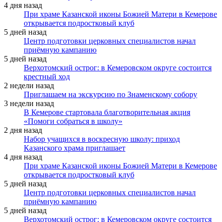
4 дня назад
При храме Казанской иконы Божией Матери в Кемерове
открывается подростковый клуб
5 дней назад
Центр подготовки церковных специалистов начал
приёмную кампанию
5 дней назад
Верхотомский острог: в Кемеровском округе состоится
крестный ход
2 недели назад
Приглашаем на экскурсию по Знаменскому собору
3 недели назад
В Кемерове стартовала благотворительная акция
«Помоги собраться в школу»
2 дня назад
Набор учащихся в воскресную школу: приход
Казанского храма приглашает
4 дня назад
При храме Казанской иконы Божией Матери в Кемерове
открывается подростковый клуб
5 дней назад
Центр подготовки церковных специалистов начал
приёмную кампанию
5 дней назад
Верхотомский острог: в Кемеровском округе состоится