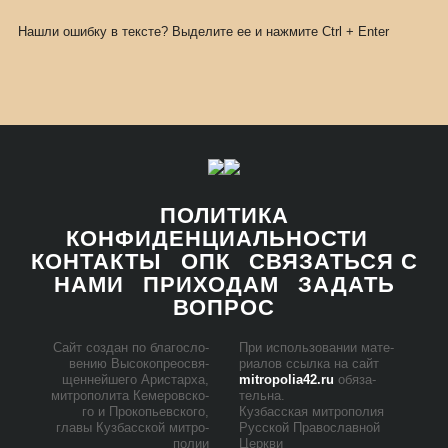
Нашли ошибку в тексте? Выделите ее и нажмите
Ctrl
+
Enter
ПОЛИТИКА
КОНФИДЕНЦИАЛЬНОСТИ
КОНТАКТЫ
ОПК
СВЯЗАТЬСЯ С
НАМИ
ПРИХОДАМ
ЗАДАТЬ
ВОПРОС
Сайт со­здан по бла­го­сло­
При ис­поль­зо­ва­нии ма­те­
ве­нию Вы­со­ко­прео­свя­
ри­а­лов ссыл­ка на сайт
щен­ней­ше­го Ари­стар­ха,
mitropolia42.ru
обя­за­
мит­ро­по­ли­та Ке­ме­ров­ско­
тель­на.
го и Про­ко­пьев­ско­го,
Куз­бас­ская мит­ро­по­лия
гла­вы Куз­бас­ской мит­ро­
Рус­ской Пра­во­слав­ной
по­лии
Церк­ви