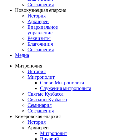
Соглашения
Новокузнецкая епархия
История
Архиерей
Епархиальное
управление
Реквизиты
Благочиния
Соглашения
Медиа
Митрополия
История
Митрополит
Слово Митрополита
Служения митрополита
Святые Кузбасса
Святыни Кузбасса
Семинария
Соглашения
Кемеровская епархия
История
Архиереи
Митрополит
Викарий