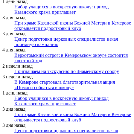
1 день назад
Набор учащихся в воскресную школу: приход
Казанского храма приглашает
3 дня назад
При храме Казанской иконы Божией Матери в Кемерове
открывается подростковый клуб
3 дня назад
Центр подготовки церковных специалистов начал
приёмную кампанию
4 дня назад
Верхотомский острог: в Кемеровском округе состоится
крестный ход
2 недели назад
Приглашаем на экскурсию по Знаменскому собору
3 недели назад
В Кемерове стартовала благотворительная акция
«Помоги собраться в школу»
1 день назад
Набор учащихся в воскресную школу: приход
Казанского храма приглашает
3 дня назад
При храме Казанской иконы Божией Матери в Кемерове
открывается подростковый клуб
3 дня назад
Центр подготовки церковных специалистов начал