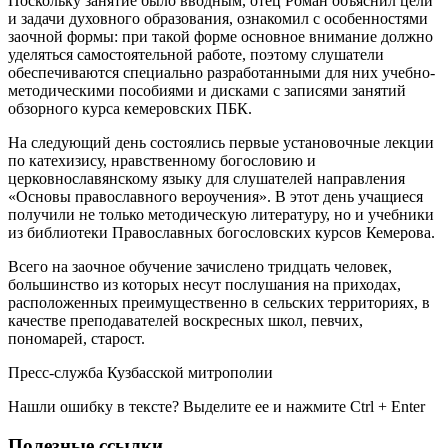
Поскольку занятие было вводным, отец Роман объяснил цели
и задачи духовного образования, ознакомил с особенностями
заочной формы: при такой форме основное внимание должно
уделяться самостоятельной работе, поэтому слушатели
обеспечиваются специально разработанными для них учебно-
методическими пособиями и дисками с записями занятий
обзорного курса кемеровских ПБК.
На следующий день состоялись первые установочные лекции
по катехизису, нравственному богословию и
церковнославянскому языку для слушателей направления
«Основы православного вероучения». В этот день учащиеся
получили не только методическую литературу, но и учебники
из библиотеки Православных богословских курсов Кемерова.
Всего на заочное обучение зачислено тридцать человек,
большинство из которых несут послушания на приходах,
расположенных преимущественно в сельских территориях, в
качестве преподавателей воскресных школ, певчих,
пономарей, старост.
Пресс-служба Кузбасской митрополии
Нашли ошибку в тексте? Выделите ее и нажмите
Ctrl
+
Enter
Полезные ссылки