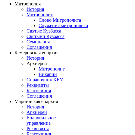
Митрополия
История
Митрополит
Слово Митрополита
Служения митрополита
Святые Кузбасса
Святыни Кузбасса
Семинария
Соглашения
Кемеровская епархия
История
Архиереи
Митрополит
Викарий
Справочник КЕУ
Реквизиты
Благочиния
Соглашения
Мариинская епархия
История
Архиерей
Епархиальное
управление
Реквизиты
Благочиния