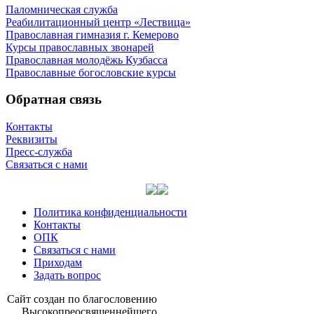
Паломническая служба
Реабилитационный центр «Лествица»
Православная гимназия г. Кемерово
Курсы православных звонарей
Православная молодёжь Кузбасса
Православные богословские курсы
Обратная связь
Контакты
Реквизиты
Пресс-служба
Связаться с нами
Политика конфиденциальности
Контакты
ОПК
Связаться с нами
Приходам
Задать вопрос
Сайт со­здан по бла­го­сло­ве­нию
Вы­со­ко­прео­свя­щен­ней­ше­го