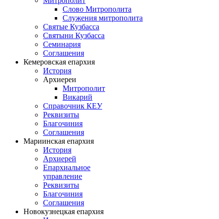
Митрополит
Слово Митрополита
Служения митрополита
Святые Кузбасса
Святыни Кузбасса
Семинария
Соглашения
Кемеровская епархия
История
Архиереи
Митрополит
Викарий
Справочник КЕУ
Реквизиты
Благочиния
Соглашения
Мариинская епархия
История
Архиерей
Епархиальное
управление
Реквизиты
Благочиния
Соглашения
Новокузнецкая епархия