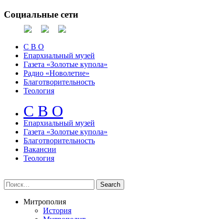
Социальные сети
С В О
Епархиальный музей
Газета «Золотые купола»
Радио «Новолетие»
Благотворительность
Теология
С В О
Епархиальный музeй
Газета «Золотые купола»
Благотворительность
Вакансии
Теология
Митрополия
История