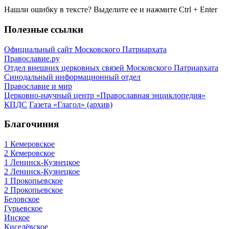
Нашли ошибку в тексте? Выделите ее и нажмите
Ctrl
+
Enter
Полезные ссылки
Официальный сайт Московского Патриархата
Православие.ру
Отдел внешних церковных связей Московского Патриархата
Синодальный информационный отдел
Православие и мир
Церковно-научный центр «Православная энциклопедия»
КПДС
Газета «Глагол» (архив)
Благочиния
1 Кемеровское
2 Кемеровское
1 Ленинск-Кузнецкое
2 Ленинск-Кузнецкое
1 Прокопьевское
2 Прокопьевское
Беловское
Гурьевское
Инское
Киселёвское