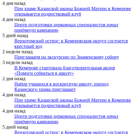
4 дня назад
При храме Казанской иконы Божией Матери в Кемерове
открывается подростковый клуб
4 дня назад
Центр подготовки церковных специалистов начал
приёмную кампанию
5 дней назад
Верхотомский острог: в Кемеровском округе состоится
крестный ход
2 недели назад
Приглашаем на экскурсию по Знаменскому собору
3 недели назад
В Кемерове стартовала благотворительная акция
«Помоги собраться в школу»
2 дня назад
Набор учащихся в воскресную школу: приход
Казанского храма приглашает
4 дня назад
При храме Казанской иконы Божией Матери в Кемерове
открывается подростковый клуб
4 дня назад
Центр подготовки церковных специалистов начал
приёмную кампанию
5 дней назад
Верхотомский острог: в Кемеровском округе состоится