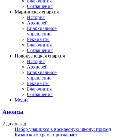
Благочиния
Соглашения
Мариинская епархия
История
Архиерей
Епархиальное
управление
Реквизиты
Благочиния
Соглашения
Новокузнецкая епархия
История
Архиерей
Епархиальное
управление
Реквизиты
Благочиния
Соглашения
Медиа
Анонсы
2 дня назад
Набор учащихся в воскресную школу: приход
Казанского храма приглашает