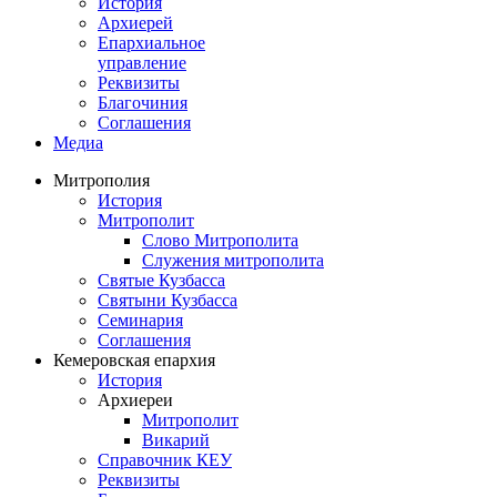
История
Архиерей
Епархиальное
управление
Реквизиты
Благочиния
Соглашения
Медиа
Митрополия
История
Митрополит
Слово Митрополита
Служения митрополита
Святые Кузбасса
Святыни Кузбасса
Семинария
Соглашения
Кемеровская епархия
История
Архиереи
Митрополит
Викарий
Справочник КЕУ
Реквизиты