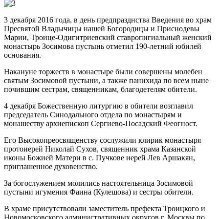
3 декабря 2016 года, в день предпразднства Введения во храм
Пресвятой Владычицы нашей Богородицы и Приснодевы
Марии, Троице-Одигитриевский ставропигиальный женский
монастырь Зосимова пустынь отметил 190-летний юбилей
основания.
Накануне торжеств в монастыре были совершены молебен
святым Зосимовой пустыни, а также панихида по всем ныне
почившим сестрам, священникам, благодетелям обители.
4 декабря Божественную литургию в обители возглавил
председатель Синодального отдела по монастырям и
монашеству архиепископ Сергиево-Посадский Феогност.
Его Высокопреосвященству сослужили клирик монастыря
протоиерей Николай Сухов, священник храма Казанской
иконы Божией Матери в с. Пучкове иерей Лев Аршакян,
приглашенное духовенство.
За богослужением молились настоятельница Зосимовой
пустыни игумения Фаина (Кулешова) и сестры обители.
В храме присутствовали заместитель префекта Троицкого и
Новомосковского административных округов г. Москвы по