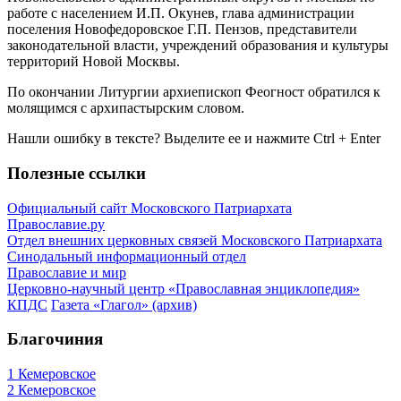
работе с населением И.П. Окунев, глава администрации
поселения Новофедоровское Г.П. Пензов, представители
законодательной власти, учреждений образования и культуры
территорий Новой Москвы.
По окончании Литургии архиепископ Феогност обратился к
молящимся с архипастырским словом.
Нашли ошибку в тексте? Выделите ее и нажмите
Ctrl
+
Enter
Полезные ссылки
Официальный сайт Московского Патриархата
Православие.ру
Отдел внешних церковных связей Московского Патриархата
Синодальный информационный отдел
Православие и мир
Церковно-научный центр «Православная энциклопедия»
КПДС
Газета «Глагол» (архив)
Благочиния
1 Кемеровское
2 Кемеровское