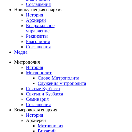
Соглашения
Новокузнецкая епархия
История
Архиерей
Епархиальное
управление
Реквизиты
Благочиния
Соглашения
Медиа
Митрополия
История
Митрополит
Слово Митрополита
Служения митрополита
Святые Кузбасса
Святыни Кузбасса
Семинария
Соглашения
Кемеровская епархия
История
Архиереи
Митрополит
Викарий