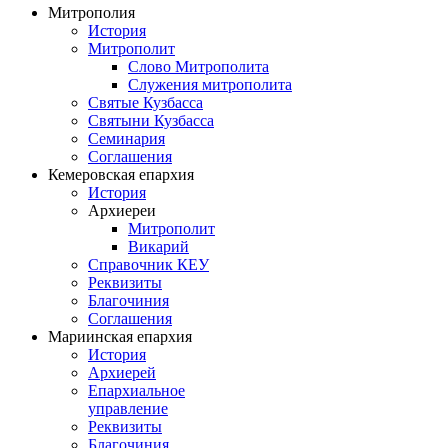
Митрополия
История
Митрополит
Слово Митрополита
Служения митрополита
Святые Кузбасса
Святыни Кузбасса
Семинария
Соглашения
Кемеровская епархия
История
Архиереи
Митрополит
Викарий
Справочник КЕУ
Реквизиты
Благочиния
Соглашения
Мариинская епархия
История
Архиерей
Епархиальное
управление
Реквизиты
Благочиния