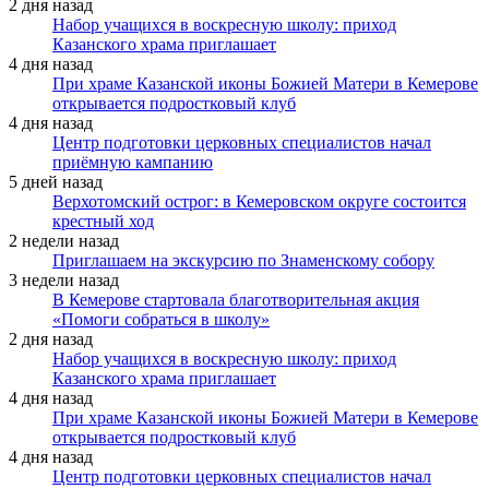
2 дня назад
Набор учащихся в воскресную школу: приход
Казанского храма приглашает
4 дня назад
При храме Казанской иконы Божией Матери в Кемерове
открывается подростковый клуб
4 дня назад
Центр подготовки церковных специалистов начал
приёмную кампанию
5 дней назад
Верхотомский острог: в Кемеровском округе состоится
крестный ход
2 недели назад
Приглашаем на экскурсию по Знаменскому собору
3 недели назад
В Кемерове стартовала благотворительная акция
«Помоги собраться в школу»
2 дня назад
Набор учащихся в воскресную школу: приход
Казанского храма приглашает
4 дня назад
При храме Казанской иконы Божией Матери в Кемерове
открывается подростковый клуб
4 дня назад
Центр подготовки церковных специалистов начал