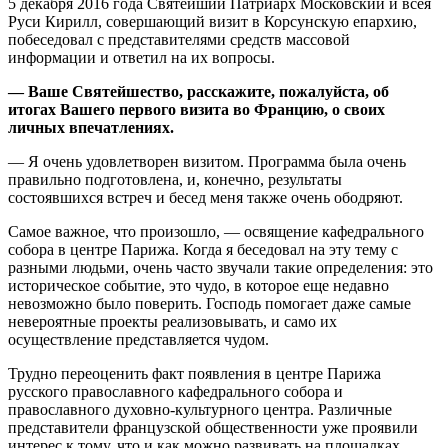
5 декабря 2016 года Святейший Патриарх Московский и всея
Руси Кирилл, совершающий визит в Корсунскую епархию,
побеседовал с представителями средств массовой
информации и ответил на их вопросы.
— Ваше Святейшество, расскажите, пожалуйста, об
итогах Вашего первого визита во Францию, о своих
личных впечатлениях.
— Я очень удовлетворен визитом. Программа была очень
правильно подготовлена, и, конечно, результаты
состоявшихся встреч и бесед меня также очень ободряют.
Самое важное, что произошло, — освящение кафедрального
собора в центре Парижа. Когда я беседовал на эту тему с
разными людьми, очень часто звучали такие определения: это
историческое событие, это чудо, в которое еще недавно
невозможно было поверить. Господь помогает даже самые
невероятные проекты реализовывать, и само их
осуществление представляется чудом.
Трудно переоценить факт появления в центре Парижа
русского православного кафедрального собора и
православного духовно-культурного центра. Различные
представители французской общественности уже проявили
интерес к тому, что и как можно развивать на площадках