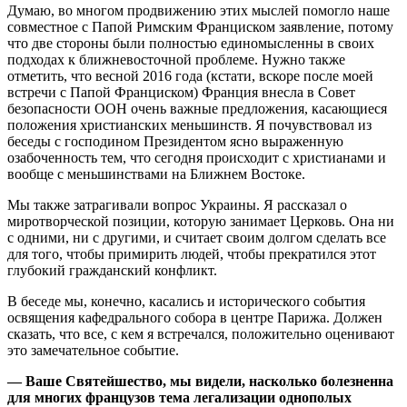
Думаю, во многом продвижению этих мыслей помогло наше
совместное с Папой Римским Франциском заявление, потому
что две стороны были полностью единомысленны в своих
подходах к ближневосточной проблеме. Нужно также
отметить, что весной 2016 года (кстати, вскоре после моей
встречи с Папой Франциском) Франция внесла в Совет
безопасности ООН очень важные предложения, касающиеся
положения христианских меньшинств. Я почувствовал из
беседы с господином Президентом ясно выраженную
озабоченность тем, что сегодня происходит с христианами и
вообще с меньшинствами на Ближнем Востоке.
Мы также затрагивали вопрос Украины. Я рассказал о
миротворческой позиции, которую занимает Церковь. Она ни
с одними, ни с другими, и считает своим долгом сделать все
для того, чтобы примирить людей, чтобы прекратился этот
глубокий гражданский конфликт.
В беседе мы, конечно, касались и исторического события
освящения кафедрального собора в центре Парижа. Должен
сказать, что все, с кем я встречался, положительно оценивают
это замечательное событие.
— Ваше Святейшество, мы видели, насколько болезненна
для многих французов тема легализации однополых