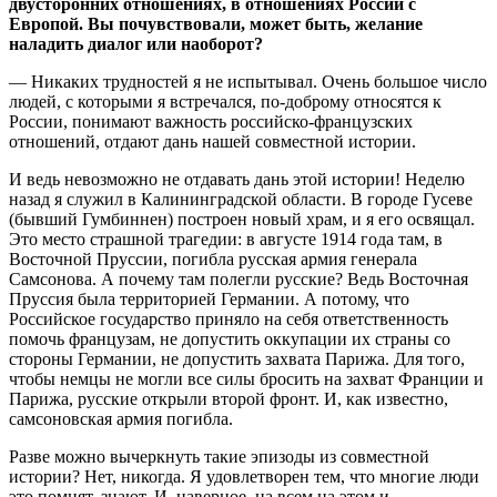
двусторонних отношениях, в отношениях России с
Европой. Вы почувствовали, может быть, желание
наладить диалог или наоборот?
— Никаких трудностей я не испытывал. Очень большое число
людей, с которыми я встречался, по-доброму относятся к
России, понимают важность российско-французских
отношений, отдают дань нашей совместной истории.
И ведь невозможно не отдавать дань этой истории! Неделю
назад я служил в Калининградской области. В городе Гусеве
(бывший Гумбиннен) построен новый храм, и я его освящал.
Это место страшной трагедии: в августе 1914 года там, в
Восточной Пруссии, погибла русская армия генерала
Самсонова. А почему там полегли русские? Ведь Восточная
Пруссия была территорией Германии. А потому, что
Российское государство приняло на себя ответственность
помочь французам, не допустить оккупации их страны со
стороны Германии, не допустить захвата Парижа. Для того,
чтобы немцы не могли все силы бросить на захват Франции и
Парижа, русские открыли второй фронт. И, как известно,
самсоновская армия погибла.
Разве можно вычеркнуть такие эпизоды из совместной
истории? Нет, никогда. Я удовлетворен тем, что многие люди
это помнят, знают. И, наверное, на всем на этом и