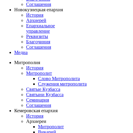
Соглашения
Новокузнецкая епархия
История
Архиерей
Епархиальное
управление
Реквизиты
Благочиния
Соглашения
Медиа
Митрополия
История
Митрополит
Слово Митрополита
Служения митрополита
Святые Кузбасса
Святыни Кузбасса
Семинария
Соглашения
Кемеровская епархия
История
Архиереи
Митрополит
Викарий