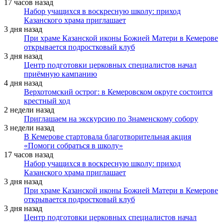
17 часов назад
Набор учащихся в воскресную школу: приход
Казанского храма приглашает
3 дня назад
При храме Казанской иконы Божией Матери в Кемерове
открывается подростковый клуб
3 дня назад
Центр подготовки церковных специалистов начал
приёмную кампанию
4 дня назад
Верхотомский острог: в Кемеровском округе состоится
крестный ход
2 недели назад
Приглашаем на экскурсию по Знаменскому собору
3 недели назад
В Кемерове стартовала благотворительная акция
«Помоги собраться в школу»
17 часов назад
Набор учащихся в воскресную школу: приход
Казанского храма приглашает
3 дня назад
При храме Казанской иконы Божией Матери в Кемерове
открывается подростковый клуб
3 дня назад
Центр подготовки церковных специалистов начал