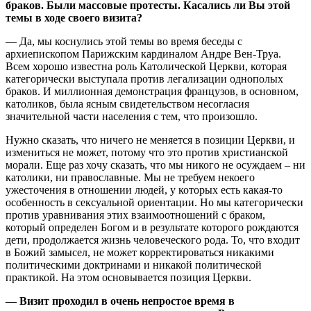
браков. Были массовые протесты. Касались ли Вы этой
темы в ходе своего визита?
— Да, мы коснулись этой темы во время беседы с
архиепископом Парижским кардиналом Андре Вен-Труа.
Всем хорошо известна роль Католической Церкви, которая
категорически выступала против легализации однополых
браков. И миллионная демонстрация французов, в основном,
католиков, была ясным свидетельством несогласия
значительной части населения с тем, что произошло.
Нужно сказать, что ничего не меняется в позиции Церкви, и
измениться не может, потому что это против христианской
морали. Еще раз хочу сказать, что мы никого не осуждаем – ни
католики, ни православные. Мы не требуем некоего
ужесточения в отношении людей, у которых есть какая-то
особенность в сексуальной ориентации. Но мы категорически
против уравнивания этих взаимоотношений с браком,
который определен Богом и в результате которого рождаются
дети, продолжается жизнь человеческого рода. То, что входит
в Божий замысел, не может корректироваться никакими
политическими доктринами и никакой политической
практикой. На этом основывается позиция Церкви.
— Визит проходил в очень непростое время в