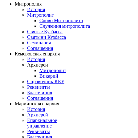
Митрополия
История
Митрополит
Слово Митрополита
Служения митрополита
Святые Кузбасса
Святыни Кузбасса
Семинария
Соглашения
Кемеровская епархия
История
Архиереи
Митрополит
Викарий
Справочник КЕУ
Реквизиты
Благочиния
Соглашения
Мариинская епархия
История
Архиерей
Епархиальное
управление
Реквизиты
Благочиния