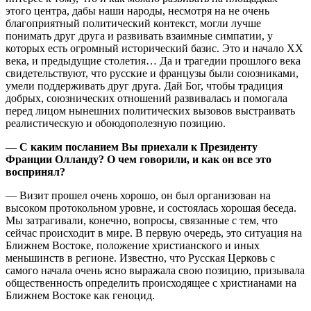
этого центра, дабы наши народы, несмотря на не очень
благоприятный политический контекст, могли лучше
понимать друг друга и развивать взаимные симпатии, у
которых есть огромный исторический базис. Это и начало XX
века, и предыдущие столетия… Да и трагедии прошлого века
свидетельствуют, что русские и французы были союзниками,
умели поддерживать друг друга. Дай Бог, чтобы традиция
добрых, союзнических отношений развивалась и помогала
перед лицом нынешних политических вызовов выстраивать
реалистическую и обоюдополезную позицию.
— С каким посланием Вы приехали к Президенту
Франции Олланду? О чем говорили, и как он все это
воспринял?
— Визит прошел очень хорошо, он был организован на
высоком протокольном уровне, и состоялась хорошая беседа.
Мы затрагивали, конечно, вопросы, связанные с тем, что
сейчас происходит в мире. В первую очередь, это ситуация на
Ближнем Востоке, положение христианского и иных
меньшинств в регионе. Известно, что Русская Церковь с
самого начала очень ясно выражала свою позицию, призывала
общественность определить происходящее с христианами на
Ближнем Востоке как геноцид.