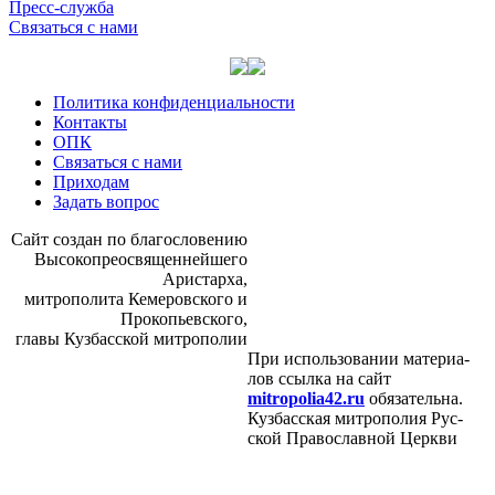
Пресс-служба
Связаться с нами
Политика конфиденциальности
Контакты
ОПК
Связаться с нами
Приходам
Задать вопрос
Сайт со­здан по бла­го­сло­ве­нию
Вы­со­ко­прео­свя­щен­ней­ше­го
Ари­стар­ха,
мит­ро­по­ли­та Ке­ме­ров­ско­го и
Про­ко­пьев­ско­го,
гла­вы Куз­бас­ской мит­ро­по­лии
При ис­поль­зо­ва­нии ма­те­ри­а­
лов ссыл­ка на сайт
mitropolia42.ru
обя­за­тель­на.
Куз­бас­ская мит­ро­по­лия Рус­
ской Пра­во­слав­ной Церк­ви