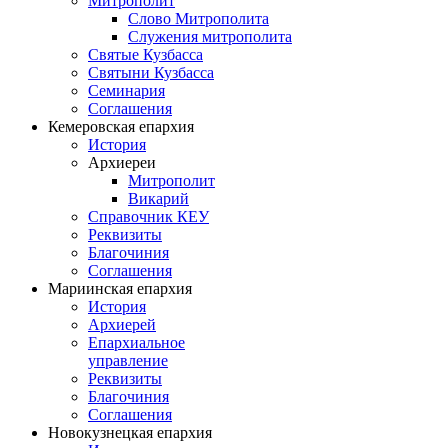
Митрополит
Слово Митрополита
Служения митрополита
Святые Кузбасса
Святыни Кузбасса
Семинария
Соглашения
Кемеровская епархия
История
Архиереи
Митрополит
Викарий
Справочник КЕУ
Реквизиты
Благочиния
Соглашения
Мариинская епархия
История
Архиерей
Епархиальное
управление
Реквизиты
Благочиния
Соглашения
Новокузнецкая епархия