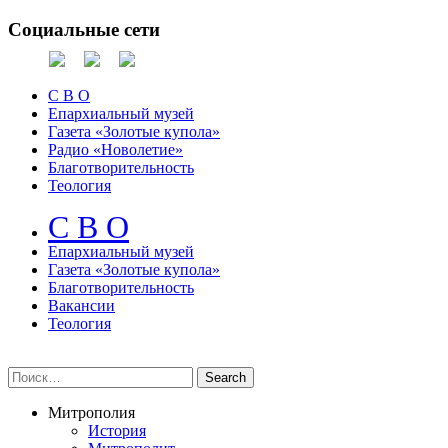
Социальные сети
С В О
Епархиальный музей
Газета «Золотые купола»
Радио «Новолетие»
Благотворительность
Теология
С В О
Епархиальный музeй
Газета «Золотые купола»
Благотворительность
Вакансии
Теология
Митрополия
История