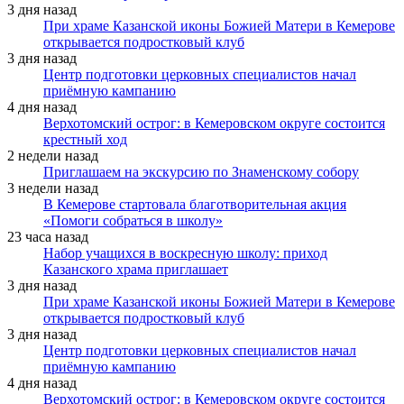
3 дня назад
При храме Казанской иконы Божией Матери в Кемерове
открывается подростковый клуб
3 дня назад
Центр подготовки церковных специалистов начал
приёмную кампанию
4 дня назад
Верхотомский острог: в Кемеровском округе состоится
крестный ход
2 недели назад
Приглашаем на экскурсию по Знаменскому собору
3 недели назад
В Кемерове стартовала благотворительная акция
«Помоги собраться в школу»
23 часа назад
Набор учащихся в воскресную школу: приход
Казанского храма приглашает
3 дня назад
При храме Казанской иконы Божией Матери в Кемерове
открывается подростковый клуб
3 дня назад
Центр подготовки церковных специалистов начал
приёмную кампанию
4 дня назад
Верхотомский острог: в Кемеровском округе состоится