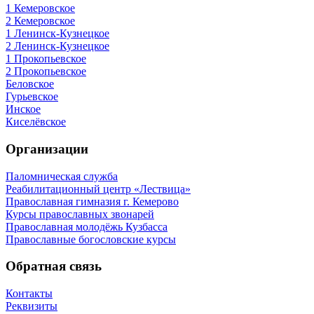
1 Кемеровское
2 Кемеровское
1 Ленинск-Кузнецкое
2 Ленинск-Кузнецкое
1 Прокопьевское
2 Прокопьевское
Беловское
Гурьевское
Инское
Киселёвское
Организации
Паломническая служба
Реабилитационный центр «Лествица»
Православная гимназия г. Кемерово
Курсы православных звонарей
Православная молодёжь Кузбасса
Православные богословские курсы
Обратная связь
Контакты
Реквизиты