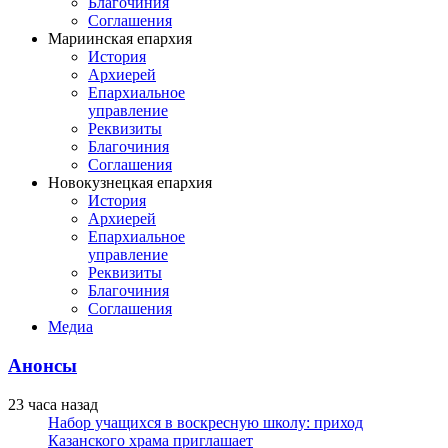
Благочиния
Соглашения
Мариинская епархия
История
Архиерей
Епархиальное
управление
Реквизиты
Благочиния
Соглашения
Новокузнецкая епархия
История
Архиерей
Епархиальное
управление
Реквизиты
Благочиния
Соглашения
Медиа
Анонсы
23 часа назад
Набор учащихся в воскресную школу: приход
Казанского храма приглашает