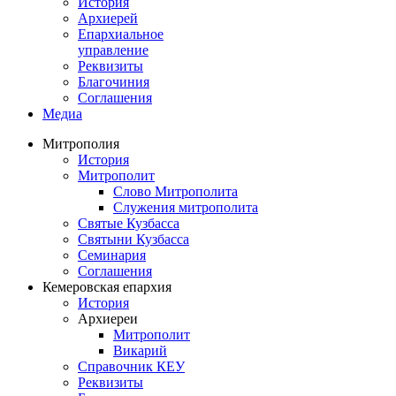
История
Архиерей
Епархиальное
управление
Реквизиты
Благочиния
Соглашения
Медиа
Митрополия
История
Митрополит
Слово Митрополита
Служения митрополита
Святые Кузбасса
Святыни Кузбасса
Семинария
Соглашения
Кемеровская епархия
История
Архиереи
Митрополит
Викарий
Справочник КЕУ
Реквизиты