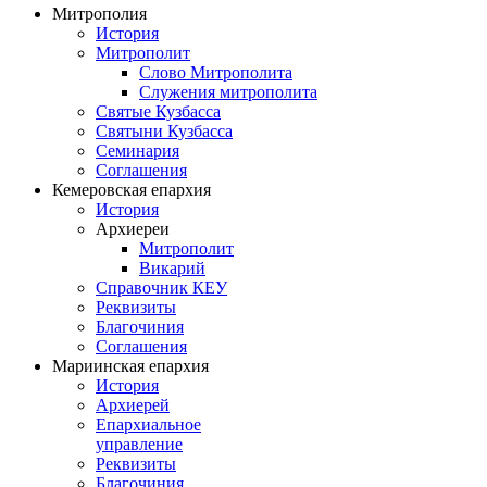
Митрополия
История
Митрополит
Слово Митрополита
Служения митрополита
Святые Кузбасса
Святыни Кузбасса
Семинария
Соглашения
Кемеровская епархия
История
Архиереи
Митрополит
Викарий
Справочник КЕУ
Реквизиты
Благочиния
Соглашения
Мариинская епархия
История
Архиерей
Епархиальное
управление
Реквизиты
Благочиния