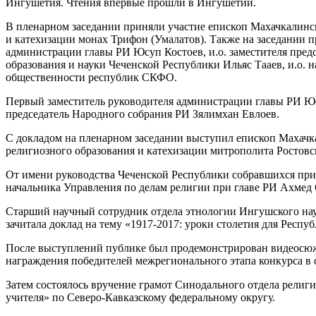
Ингушетия. Чтения впервые прошли в Ингушетии.
В пленарном заседании приняли участие епископ Махачкалинск
и катехизации монах Трифон (Умалатов). Также на заседании 
администрации главы РИ Юсуп Костоев, и.о. заместителя пре
образования и науки Чеченской Республики Ильяс Тааев, и.о. 
общественности республик СКФО.
Первый заместитель руководителя администрации главы РИ Юсу
председатель Народного собрания РИ Зялимхан Евлоев.
С докладом на пленарном заседании выступил епископ Махачк
религиозного образования и катехизации митрополита Ростовс
От имени руководства Чеченской Республики собравшихся прив
начальника Управления по делам религии при главе РИ Ахмед 
Старший научный сотрудник отдела этнологии Ингушского нау
зачитала доклад на тему «1917-2017: уроки столетия для Респ
После выступлений публике был продемонстрирован видеосюже
награждения победителей межрегионального этапа конкурса в о
Затем состоялось вручение грамот Синодального отдела религи
учителя» по Северо-Кавказскому федеральному округу.