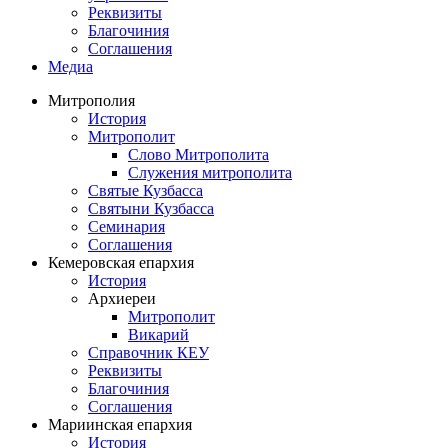
Реквизиты
Благочиния
Соглашения
Медиа
Митрополия
История
Митрополит
Слово Митрополита
Служения митрополита
Святые Кузбасса
Святыни Кузбасса
Семинария
Соглашения
Кемеровская епархия
История
Архиереи
Митрополит
Викарий
Справочник КЕУ
Реквизиты
Благочиния
Соглашения
Мариинская епархия
История