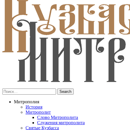
Митрополия
История
Митрополит
Слово Митрополита
Служения митрополита
Святые Кузбасса