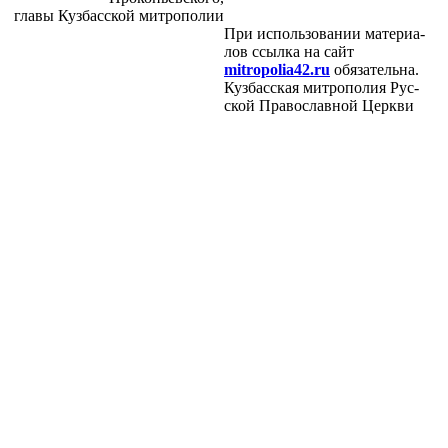
гла­вы Куз­бас­ской мит­ро­по­лии
При ис­поль­зо­ва­нии ма­те­ри­а­
лов ссыл­ка на сайт
mitropolia42.ru
обя­за­тель­на.
Куз­бас­ская мит­ро­по­лия Рус­
ской Пра­во­слав­ной Церк­ви