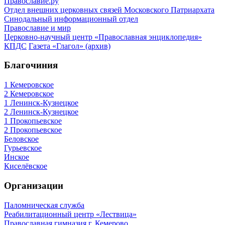
Православие.ру
Отдел внешних церковных связей Московского Патриархата
Синодальный информационный отдел
Православие и мир
Церковно-научный центр «Православная энциклопедия»
КПДС
Газета «Глагол» (архив)
Благочиния
1 Кемеровское
2 Кемеровское
1 Ленинск-Кузнецкое
2 Ленинск-Кузнецкое
1 Прокопьевское
2 Прокопьевское
Беловское
Гурьевское
Инское
Киселёвское
Организации
Паломническая служба
Реабилитационный центр «Лествица»
Православная гимназия г. Кемерово