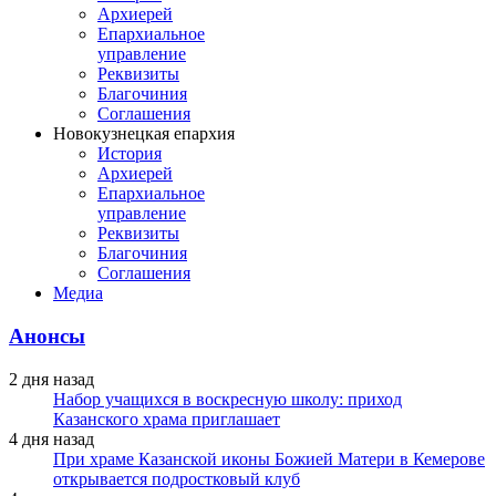
Архиерей
Епархиальное
управление
Реквизиты
Благочиния
Соглашения
Новокузнецкая епархия
История
Архиерей
Епархиальное
управление
Реквизиты
Благочиния
Соглашения
Медиа
Анонсы
2 дня назад
Набор учащихся в воскресную школу: приход
Казанского храма приглашает
4 дня назад
При храме Казанской иконы Божией Матери в Кемерове
открывается подростковый клуб