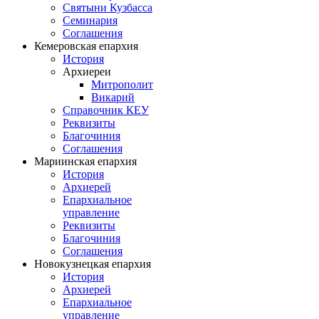
Святыни Кузбасса
Семинария
Соглашения
Кемеровская епархия
История
Архиереи
Митрополит
Викарий
Справочник КЕУ
Реквизиты
Благочиния
Соглашения
Мариинская епархия
История
Архиерей
Епархиальное
управление
Реквизиты
Благочиния
Соглашения
Новокузнецкая епархия
История
Архиерей
Епархиальное
управление