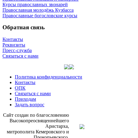
Курсы православных звонарей
Православная молодёжь Кузбасса
Православные богословские курсы
Обратная связь
Контакты
Реквизиты
Пресс-служба
Связаться с нами
Политика конфиденциальности
Контакты
ОПК
Связаться с нами
Приходам
Задать вопрос
Сайт со­здан по бла­го­сло­ве­нию
Вы­со­ко­прео­свя­щен­ней­ше­го
Ари­стар­ха,
мит­ро­по­ли­та Ке­ме­ров­ско­го и
Про­ко­пьев­ско­го,