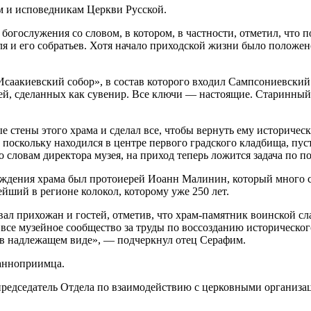
 и исповедникам Церкви Русской.
богослужения со словом, в котором, в частности, отметил, что
ля и его собратьев. Хотя начало приходской жизни было положен
Исаакиевский собор», в состав которого входил Сампсониевский 
й, сделанных как сувенир. Все ключи — настоящие. Старинный 
е стены этого храма и сделал все, чтобы вернуть ему историчес
поскольку находился в центре первого градского кладбища, пуст
о словам директора музея, на приход теперь ложится задача по 
ождения храма был протоиерей Иоанн Малинин, который много 
йший в регионе колокол, которому уже 250 лет.
ал прихожан и гостей, отметив, что храм-памятник воинской сл
 все музейное сообщество за труды по воссозданию историческог
 в надлежащем виде», — подчеркнул отец Серафим.
анноприимца.
редседатель Отдела по взаимодействию с церковными организа