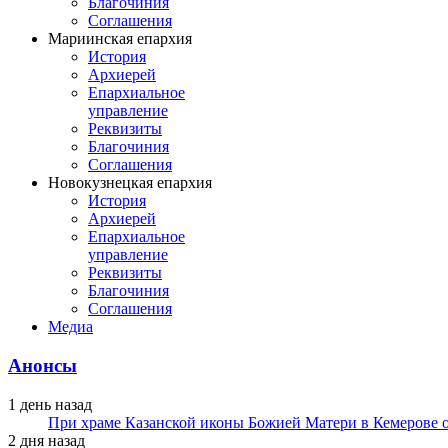
Благочиния
Соглашения
Мариинская епархия
История
Архиерей
Епархиальное
управление
Реквизиты
Благочиния
Соглашения
Новокузнецкая епархия
История
Архиерей
Епархиальное
управление
Реквизиты
Благочиния
Соглашения
Медиа
Анонсы
1 день назад
При храме Казанской иконы Божией Матери в Кемерове 
2 дня назад