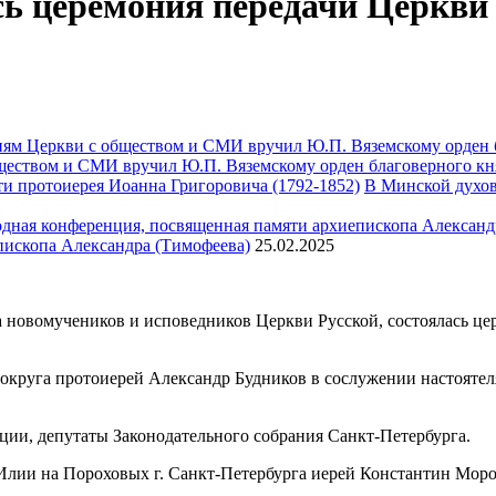
сь церемония передачи Церкви
ществом и СМИ вручил Ю.П. Вяземскому орден благоверного кн
В Минской духов
пископа Александра (Тимофеева)
25.02.2025
ра новомучеников и исповедников Церкви Русской, состоялась ц
руга протоиерей Александр Будников в сослужении настоятеля
ции, депутаты Законодательного собрания Санкт-Петербурга.
Илии на Пороховых г. Санкт-Петербурга иерей Константин Моро