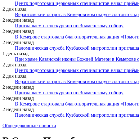
Центр подготовки церковных специалистов начал приё
2 дня назад
Верхотомский острог: в Кемеровском округе состоится к
2 недели назад
Приглашаем на экскурсию по Знаменскому собору
2 недели назад
В Кемерове стартовала благотворительная акция «Помоги
2 недели назад
Паломническая служба Кузбасской митрополии приглаша
1 день назад
При храме Казанской иконы Божией Матери в Кемерове 
2 дня назад
Центр подготовки церковных специалистов начал приё
2 дня назад
Верхотомский острог: в Кемеровском округе состоится к
2 недели назад
Приглашаем на экскурсию по Знаменскому собору
2 недели назад
В Кемерове стартовала благотворительная акция «Помоги
2 недели назад
Паломническая служба Кузбасской митрополии приглаша
Общецерковные новости