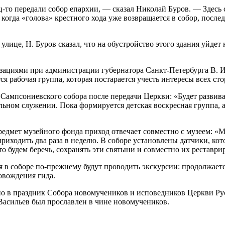
ц-то передали собор епархии, — сказал Николай Буров. — Здес
когда «голова» крестного хода уже возвращается в собор, после
улице, Н. Буров сказал, что на обустройство этого здания уйдет
ациями при администрации губернатора Санкт-Петербурга В. Ива
 рабочая группа, которая постарается учесть интересы всех ст
Сампсониевского собора после передачи Церкви: «Будет развива
льном служении. Пока формируется детская воскресная группа, а
предмет музейного фонда приход отвечает совместно с музеем: «
риходить два раза в неделю. В соборе установлены датчики, к
то будем беречь, сохранять эти святыни и совместно их реставри
 в соборе по-прежнему будут проводить экскурсии: продолжает
овождения гида.
но в праздник Собора новомучеников и исповедников Церкви Ру
Васильев был прославлен в чине новомучеников.