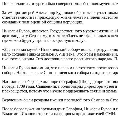
По окончании Литургии был совершен молебен новомученикам
Затем протоиерей Александр Будников обратился к участникам 
ответственность за приходскую жизнь ляжет на плечи настояте
созидания полноценной общины верующих.
Николай Буров, директор Государственного музея-памятника «
архимандриту Серафиму, отметил: «Здесь нет фальшивых ключе
где можно будет устроить воскресную школу».
«35 лет назад музей «Исаакиевский собор» вошел в разрушенны
мало сохранившихся храмов XVIII века. Это храм намоленный, 
иконостас, иконы. Это достояние всего российского народа». П
Николай Буров напомнил, что первым настоятелем после возр
соборе. На колокольне Сампсониевского собора находится старе
Настоятель собора архимандрит Серафим (Шкредь) приветствов
победы 1709 года. Священник поблагодарил директора музея и
прекращается, потому что нужно поддерживать святыни храма
Верующим были розданы иконки преподобного Сампсона Стр
После богослужения архимандрит Серафим, Николай Буров и п
Владимир Иванов ответили на вопросы представителей СМИ.