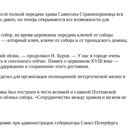
 после полной передачи храма Сампсона Странноприимца вся
о давно, но теперь открываются все возможности для
собор, во время церемонии передачи ключей от собора
— алтарный ключ, ключи от собора и от приходского домика,
кий облик, — продолжил Н. Буров. — У нас в городе очень
ь и снесенного сейчас. Память о церковном XVIII веке —
поддержанию и сохранению этого достояния.
сделал для организации полноценной литургической жизни в
авы был построен в честь великой и славной Полтавской
о облика собора. «Сотрудничество между храмом и музеем не
циями при администрации губернатора Санкт-Петербурга