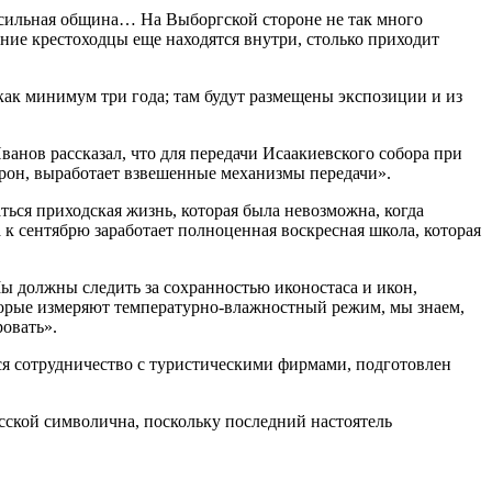
ь сильная община… На Выборгской стороне не так много
дние крестоходцы еще находятся внутри, столько приходит
 как минимум три года; там будут размещены экспозиции и из
нов рассказал, что для передачи Исаакиевского собора при
орон, выработает взвешенные механизмы передачи».
ться приходская жизнь, которая была невозможна, когда
 к сентябрю заработает полноценная воскресная школа, которая
Мы должны следить за сохранностью иконостаса и икон,
оторые измеряют температурно-влажностный режим, мы знаем,
ровать».
ся сотрудничество с туристическими фирмами, подготовлен
сской символична, поскольку последний настоятель