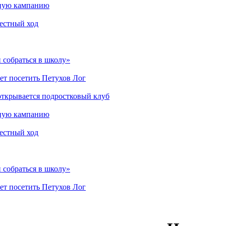
мную кампанию
рестный ход
 собраться в школу»
ет посетить Петухов Лог
открывается подростковый клуб
мную кампанию
рестный ход
 собраться в школу»
ет посетить Петухов Лог