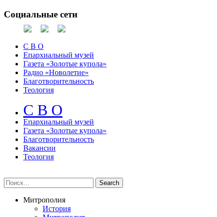
Социальные сети
С В О
Епархиальный музей
Газета «Золотые купола»
Радио «Новолетие»
Благотворительность
Теология
С В О
Епархиальный музeй
Газета «Золотые купола»
Благотворительность
Вакансии
Теология
Митрополия
История