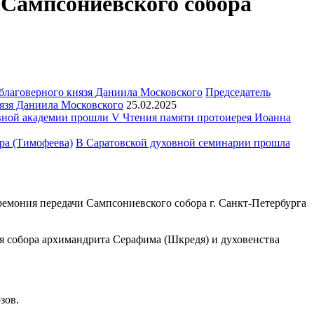
 Сампсониевского собора
Председатель
язя Даниила Московского
25.02.2025
ной академии прошли V Чтения памяти протоиерея Иоанна
В Саратовской духовной семинарии прошла
еремония передачи Сампсониевского собора г. Санкт-Петербурга
 собора архимандрита Серафима (Шкредя) и духовенства
зов.