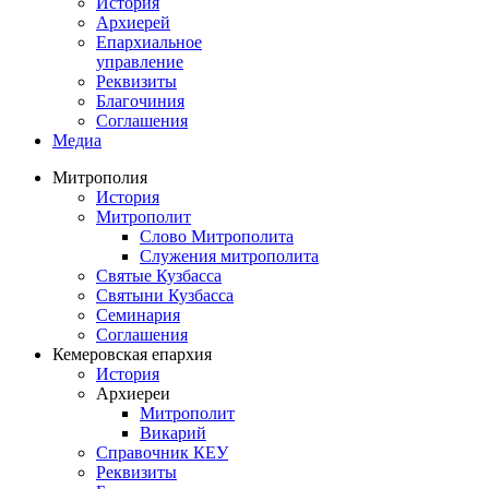
История
Архиерей
Епархиальное
управление
Реквизиты
Благочиния
Соглашения
Медиа
Митрополия
История
Митрополит
Слово Митрополита
Служения митрополита
Святые Кузбасса
Святыни Кузбасса
Семинария
Соглашения
Кемеровская епархия
История
Архиереи
Митрополит
Викарий
Справочник КЕУ
Реквизиты