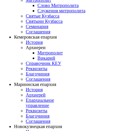
Митрополит
Слово Митрополита
Служения митрополита
Святые Кузбасса
Святыни Кузбасса
Семинария
Соглашения
Кемеровская епархия
История
Архиереи
Митрополит
Викарий
Справочник КЕУ
Реквизиты
Благочиния
Соглашения
Мариинская епархия
История
Архиерей
Епархиальное
управление
Реквизиты
Благочиния
Соглашения
Новокузнецкая епархия