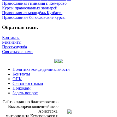
Православная гимназия г. Кемерово
Курсы православных звонарей
Православная молодёжь Кузбасса
Православные богословские курсы
Обратная связь
Контакты
Реквизиты
Пресс-служба
Связаться с нами
Политика конфиденциальности
Контакты
ОПК
Связаться с нами
Приходам
Задать вопрос
Сайт со­здан по бла­го­сло­ве­нию
Вы­со­ко­прео­свя­щен­ней­ше­го
Ари­стар­ха,
мит­ро­по­ли­та Ке­ме­ров­ско­го и