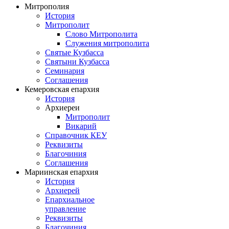
Митрополия
История
Митрополит
Слово Митрополита
Служения митрополита
Святые Кузбасса
Святыни Кузбасса
Семинария
Соглашения
Кемеровская епархия
История
Архиереи
Митрополит
Викарий
Справочник КЕУ
Реквизиты
Благочиния
Соглашения
Мариинская епархия
История
Архиерей
Епархиальное
управление
Реквизиты
Благочиния