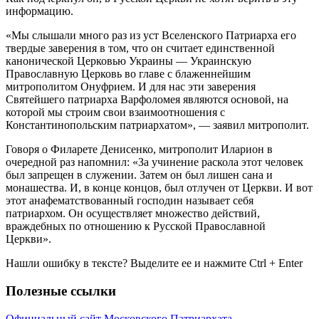
информацию.
«Мы слышали много раз из уст Вселенского Патриарха его
твердые заверения в том, что он считает единственной
канонической Церковью Украины — Украинскую
Православную Церковь во главе с блаженнейшим
митрополитом Онуфрием. И для нас эти заверения
Святейшего патриарха Варфоломея являются основой, на
которой мы строим свои взаимоотношения с
Константинопольским патриархатом», — заявил митрополит.
Говоря о Филарете Денисенко, митрополит Иларион в
очередной раз напомнил: «За учинение раскола этот человек
был запрещен в служении. Затем он был лишен сана и
монашества. И, в конце концов, был отлучен от Церкви. И вот
этот анафематствованный господин называет себя
патриархом. Он осуществляет множество действий,
враждебных по отношению к Русской Православной
Церкви».
Нашли ошибку в тексте? Выделите ее и нажмите
Ctrl
+
Enter
Полезные ссылки
Официальный сайт Московского Патриархата