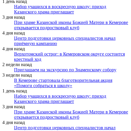
1 день назад
Набор учащихся в воскресную школу: приход
Казанского храма приглашает
3 дня назад
При храме Казанской иконы Божией Матери в Кемерове
открывается подростковый клуб
4 дня назад
Центр подготовки церковных специалистов начал
приёмную кампанию
4 дня назад
Верхотомский острог: в Кемеровском округе состоится
крестный ход
2 недели назад
Приглашаем на экскурсию по Знаменскому собору
3 недели назад
В Кемерове стартовала благотворительная акция
«Помоги собраться в школу»
1 день назад
Набор учащихся в воскресную школу: приход
Казанского храма приглашает
3 дня назад
При храме Казанской иконы Божией Матери в Кемерове
открывается подростковый клуб
4 дня назад
Центр подготовки церковных специалистов начал