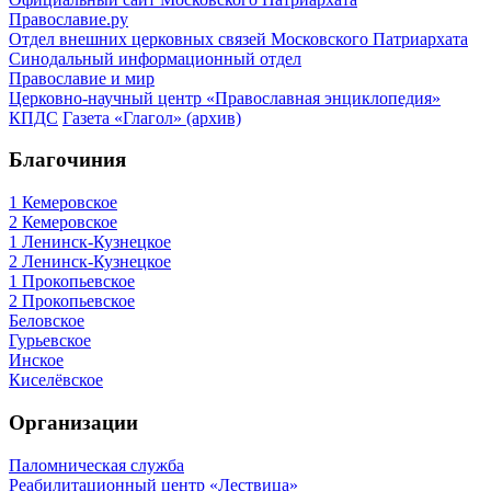
Православие.ру
Отдел внешних церковных связей Московского Патриархата
Синодальный информационный отдел
Православие и мир
Церковно-научный центр «Православная энциклопедия»
КПДС
Газета «Глагол» (архив)
Благочиния
1 Кемеровское
2 Кемеровское
1 Ленинск-Кузнецкое
2 Ленинск-Кузнецкое
1 Прокопьевское
2 Прокопьевское
Беловское
Гурьевское
Инское
Киселёвское
Организации
Паломническая служба
Реабилитационный центр «Лествица»