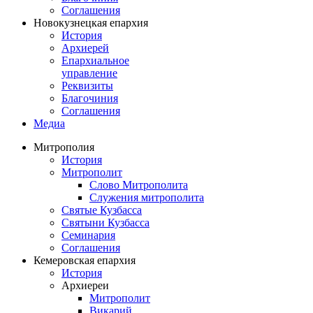
Соглашения
Новокузнецкая епархия
История
Архиерей
Епархиальное
управление
Реквизиты
Благочиния
Соглашения
Медиа
Митрополия
История
Митрополит
Слово Митрополита
Служения митрополита
Святые Кузбасса
Святыни Кузбасса
Семинария
Соглашения
Кемеровская епархия
История
Архиереи
Митрополит
Викарий