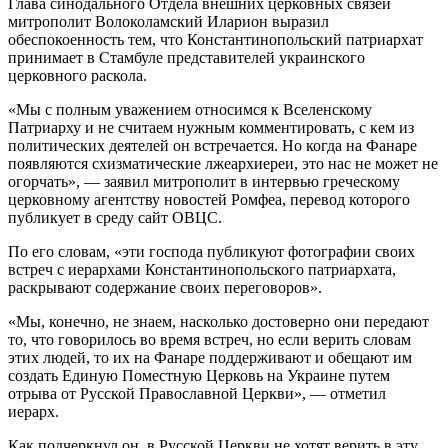
Глава синодального Отдела внешних церковных связей
митрополит Волоколамский Иларион выразил
обеспокоенность тем, что Константинопольский патриархат
принимает в Стамбуле представителей украинского
церковного раскола.
«Мы с полным уважением относимся к Вселенскому
Патриарху и не считаем нужным комментировать, с кем из
политических деятелей он встречается. Но когда на Фанаре
появляются схизматические лжеархиереи, это нас не может не
огорчать», — заявил митрополит в интервью греческому
церковному агентству новостей Ромфеа, перевод которого
публикует в среду сайт ОВЦС.
По его словам, «эти господа публикуют фотографии своих
встреч с иерархами Константинопольского патриархата,
раскрывают содержание своих переговоров».
«Мы, конечно, не знаем, насколько достоверно они передают
то, что говорилось во время встреч, но если верить словам
этих людей, то их на Фанаре поддерживают и обещают им
создать Единую Поместную Церковь на Украине путем
отрыва от Русской Православной Церкви», — отметил
иерарх.
Как подчеркнул он, в Русской Церкви не хотят верить в эту