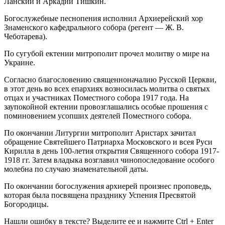
Ланский и Аркадий Тишкин.
Богослужебные песнопения исполнил Архиерейский хор
Знаменского кафедрального собора (регент — Ж. В.
Чеботарева).
По сугубой ектении митрополит прочел молитву о мире на
Украине.
Согласно благословению священноначалию Русской Церкви,
в этот день во всех епархиях возносилась молитва о святых
отцах и участниках Поместного собора 1917 года. На
заупокойной ектении провозглашались особые прошения с
поминовением усопших деятелей Поместного собора.
По окончании Литургии митрополит Аристарх зачитал
обращение Святейшего Патриарха Московского и всея Руси
Кирилла в день 100-летия открытия Священного собора 1917-
1918 гг. Затем владыка возглавил чинопоследование особого
молебна по случаю знаменательной даты.
По окончании богослужения архиерей произнес проповедь,
которая была посвящена празднику Успения Пресвятой
Богородицы.
Нашли ошибку в тексте? Выделите ее и нажмите
Ctrl
+
Enter