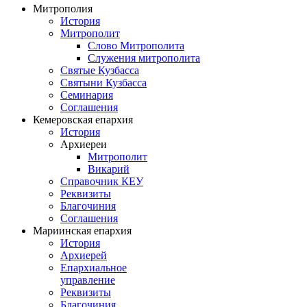
Митрополия
История
Митрополит
Слово Митрополита
Служения митрополита
Святые Кузбасса
Святыни Кузбасса
Семинария
Соглашения
Кемеровская епархия
История
Архиереи
Митрополит
Викарий
Справочник КЕУ
Реквизиты
Благочиния
Соглашения
Мариинская епархия
История
Архиерей
Епархиальное
управление
Реквизиты
Благочиния