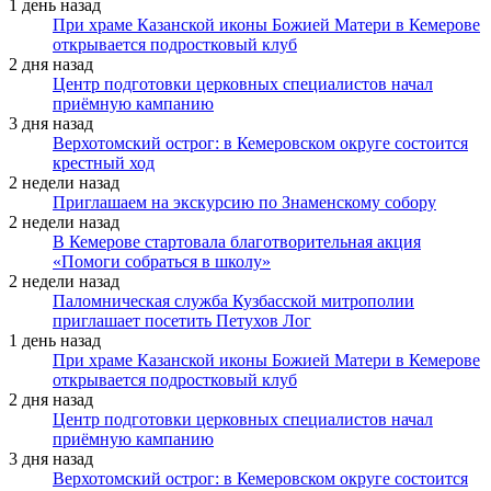
1 день назад
При храме Казанской иконы Божией Матери в Кемерове
открывается подростковый клуб
2 дня назад
Центр подготовки церковных специалистов начал
приёмную кампанию
3 дня назад
Верхотомский острог: в Кемеровском округе состоится
крестный ход
2 недели назад
Приглашаем на экскурсию по Знаменскому собору
2 недели назад
В Кемерове стартовала благотворительная акция
«Помоги собраться в школу»
2 недели назад
Паломническая служба Кузбасской митрополии
приглашает посетить Петухов Лог
1 день назад
При храме Казанской иконы Божией Матери в Кемерове
открывается подростковый клуб
2 дня назад
Центр подготовки церковных специалистов начал
приёмную кампанию
3 дня назад
Верхотомский острог: в Кемеровском округе состоится