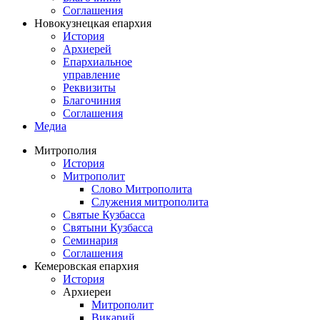
Соглашения
Новокузнецкая епархия
История
Архиерей
Епархиальное
управление
Реквизиты
Благочиния
Соглашения
Медиа
Митрополия
История
Митрополит
Слово Митрополита
Служения митрополита
Святые Кузбасса
Святыни Кузбасса
Семинария
Соглашения
Кемеровская епархия
История
Архиереи
Митрополит
Викарий