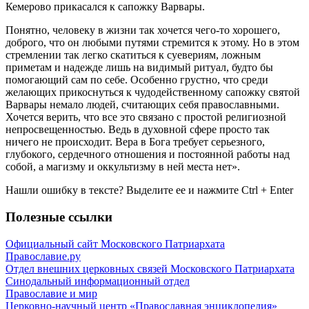
Кемерово прикасался к сапожку Варвары.
Понятно, человеку в жизни так хочется чего-то хорошего,
доброго, что он любыми путями стремится к этому. Но в этом
стремлении так легко скатиться к суевериям, ложным
приметам и надежде лишь на видимый ритуал, будто бы
помогающий сам по себе. Особенно грустно, что среди
желающих прикоснуться к чудодейственному сапожку святой
Варвары немало людей, считающих себя православными.
Хочется верить, что все это связано с простой религиозной
непросвещенностью. Ведь в духовной сфере просто так
ничего не происходит. Вера в Бога требует серьезного,
глубокого, сердечного отношения и постоянной работы над
собой, а магизму и оккультизму в ней места нет».
Нашли ошибку в тексте? Выделите ее и нажмите
Ctrl
+
Enter
Полезные ссылки
Официальный сайт Московского Патриархата
Православие.ру
Отдел внешних церковных связей Московского Патриархата
Синодальный информационный отдел
Православие и мир
Церковно-научный центр «Православная энциклопедия»