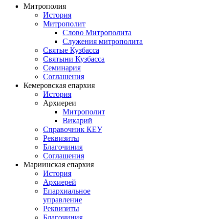
Митрополия
История
Митрополит
Слово Митрополита
Служения митрополита
Святые Кузбасса
Святыни Кузбасса
Семинария
Соглашения
Кемеровская епархия
История
Архиереи
Митрополит
Викарий
Справочник КЕУ
Реквизиты
Благочиния
Соглашения
Мариинская епархия
История
Архиерей
Епархиальное
управление
Реквизиты
Благочиния