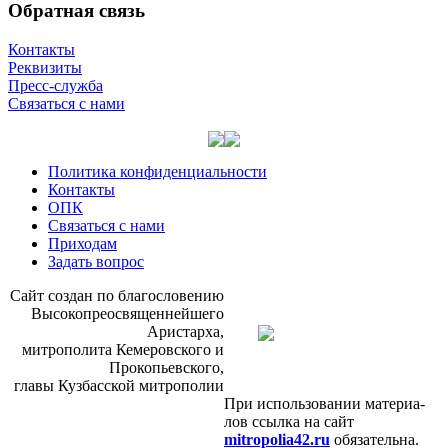
Обратная связь
Контакты
Реквизиты
Пресс-служба
Связаться с нами
Политика конфиденциальности
Контакты
ОПК
Связаться с нами
Приходам
Задать вопрос
Сайт со­здан по бла­го­сло­ве­нию
Вы­со­ко­прео­свя­щен­ней­ше­го
Ари­стар­ха,
мит­ро­по­ли­та Ке­ме­ров­ско­го и
Про­ко­пьев­ско­го,
гла­вы Куз­бас­ской мит­ро­по­лии
При ис­поль­зо­ва­нии ма­те­ри­а­
лов ссыл­ка на сайт
mitropolia42.ru
обя­за­тель­на.