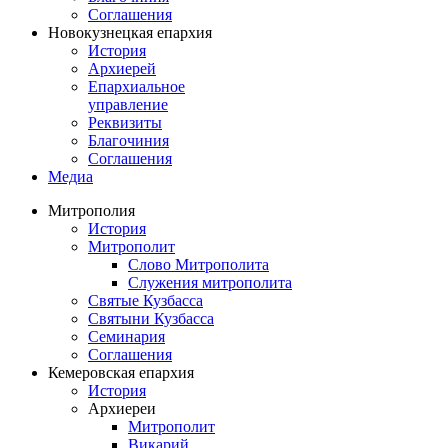
Соглашения
Новокузнецкая епархия
История
Архиерей
Епархиальное
управление
Реквизиты
Благочиния
Соглашения
Медиа
Митрополия
История
Митрополит
Слово Митрополита
Служения митрополита
Святые Кузбасса
Святыни Кузбасса
Семинария
Соглашения
Кемеровская епархия
История
Архиереи
Митрополит
Викарий