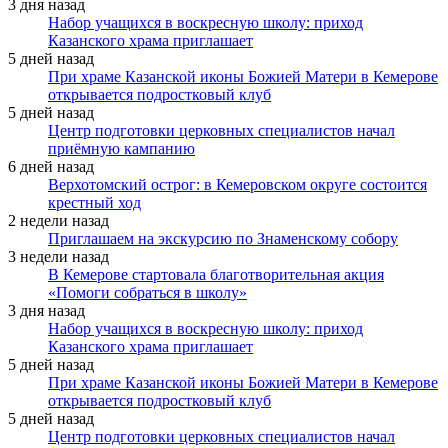
3 дня назад
Набор учащихся в воскресную школу: приход
Казанского храма приглашает
5 дней назад
При храме Казанской иконы Божией Матери в Кемерове
открывается подростковый клуб
5 дней назад
Центр подготовки церковных специалистов начал
приёмную кампанию
6 дней назад
Верхотомский острог: в Кемеровском округе состоится
крестный ход
2 недели назад
Приглашаем на экскурсию по Знаменскому собору
3 недели назад
В Кемерове стартовала благотворительная акция
«Помоги собраться в школу»
3 дня назад
Набор учащихся в воскресную школу: приход
Казанского храма приглашает
5 дней назад
При храме Казанской иконы Божией Матери в Кемерове
открывается подростковый клуб
5 дней назад
Центр подготовки церковных специалистов начал