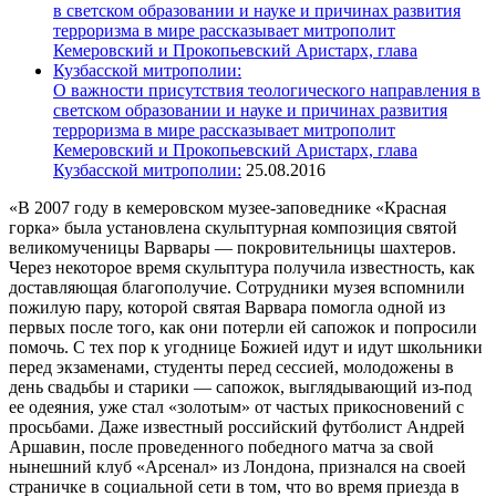
О важности присутствия теологического направления в
светском образовании и науке и причинах развития
терроризма в мире рассказывает митрополит
Кемеровский и Прокопьевский Аристарх, глава
Кузбасской митрополии:
25.08.2016
«В 2007 году в кемеровском музее-заповеднике «Красная
горка» была установлена скульптурная композиция святой
великомученицы Варвары — покровительницы шахтеров.
Через некоторое время скульптура получила известность, как
доставляющая благополучие.
Сотрудники музея вспомнили
пожилую пару, которой святая Варвара помогла одной из
первых после того, как они потерли ей сапожок и попросили
помочь. С тех пор к угоднице Божией идут и идут школьники
перед экзаменами, студенты перед сессией, молодожены в
день свадьбы и старики — сапожок, выглядывающий из-под
ее одеяния, уже стал «золотым» от частых прикосновений с
просьбами. Даже известный российский футболист Андрей
Аршавин, после проведенного победного матча за свой
нынешний клуб «Арсенал» из Лондона, признался на своей
страничке в социальной сети в том, что во время приезда в