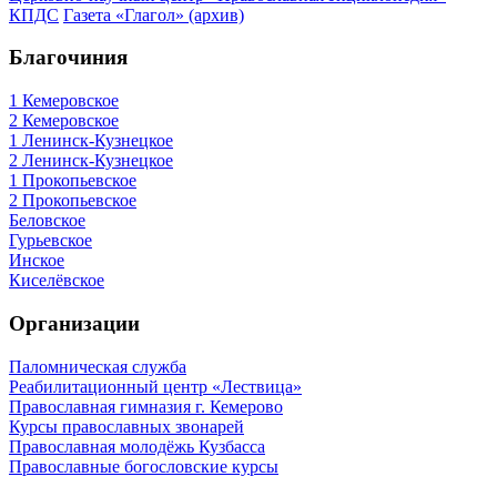
КПДС
Газета «Глагол» (архив)
Благочиния
1 Кемеровское
2 Кемеровское
1 Ленинск-Кузнецкое
2 Ленинск-Кузнецкое
1 Прокопьевское
2 Прокопьевское
Беловское
Гурьевское
Инское
Киселёвское
Организации
Паломническая служба
Реабилитационный центр «Лествица»
Православная гимназия г. Кемерово
Курсы православных звонарей
Православная молодёжь Кузбасса
Православные богословские курсы