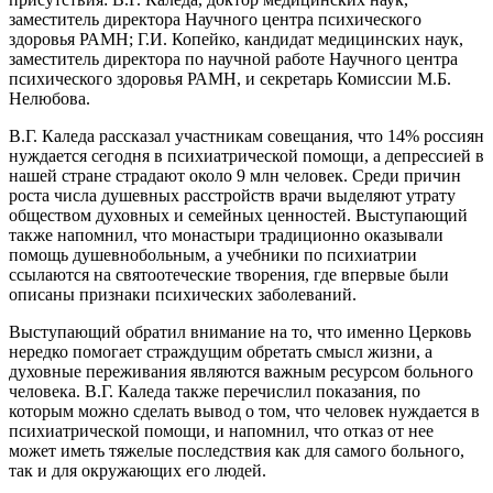
заместитель директора Научного центра психического
здоровья РАМН; Г.И. Копейко, кандидат медицинских наук,
заместитель директора по научной работе Научного центра
психического здоровья РАМН, и секретарь Комиссии М.Б.
Нелюбова.
В.Г. Каледа рассказал участникам совещания, что 14% россиян
нуждается сегодня в психиатрической помощи, а депрессией в
нашей стране страдают около 9 млн человек. Среди причин
роста числа душевных расстройств врачи выделяют утрату
обществом духовных и семейных ценностей. Выступающий
также напомнил, что монастыри традиционно оказывали
помощь душевнобольным, а учебники по психиатрии
ссылаются на святоотеческие творения, где впервые были
описаны признаки психических заболеваний.
Выступающий обратил внимание на то, что именно Церковь
нередко помогает страждущим обретать смысл жизни, а
духовные переживания являются важным ресурсом больного
человека. В.Г. Каледа также перечислил показания, по
которым можно сделать вывод о том, что человек нуждается в
психиатрической помощи, и напомнил, что отказ от нее
может иметь тяжелые последствия как для самого больного,
так и для окружающих его людей.