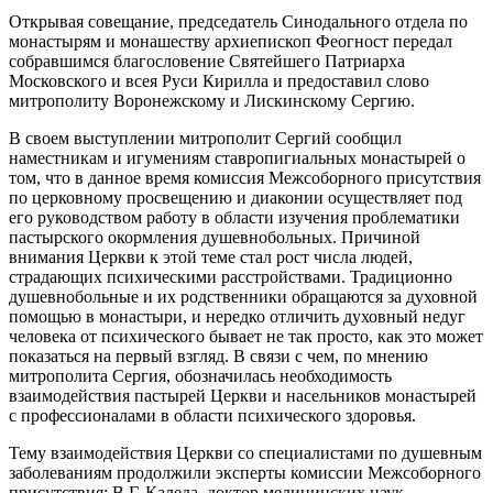
Открывая совещание, председатель Синодального отдела по
монастырям и монашеству архиепископ Феогност передал
собравшимся благословение Святейшего Патриарха
Московского и всея Руси Кирилла и предоставил слово
митрополиту Воронежскому и Лискинскому Сергию.
В своем выступлении митрополит Сергий сообщил
наместникам и игумениям ставропигиальных монастырей о
том, что в данное время комиссия Межсоборного присутствия
по церковному просвещению и диаконии осуществляет под
его руководством работу в области изучения проблематики
пастырского окормления душевнобольных. Причиной
внимания Церкви к этой теме стал рост числа людей,
страдающих психическими расстройствами. Традиционно
душевнобольные и их родственники обращаются за духовной
помощью в монастыри, и нередко отличить духовный недуг
человека от психического бывает не так просто, как это может
показаться на первый взгляд. В связи с чем, по мнению
митрополита Сергия, обозначилась необходимость
взаимодействия пастырей Церкви и насельников монастырей
с профессионалами в области психического здоровья.
Тему взаимодействия Церкви со специалистами по душевным
заболеваниям продолжили эксперты комиссии Межсоборного
присутствия: В.Г. Каледа, доктор медицинских наук,