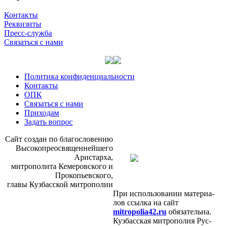
Контакты
Реквизиты
Пресс-служба
Связаться с нами
Политика конфиденциальности
Контакты
ОПК
Связаться с нами
Приходам
Задать вопрос
Сайт со­здан по бла­го­сло­ве­нию
Вы­со­ко­прео­свя­щен­ней­ше­го
Ари­стар­ха,
мит­ро­по­ли­та Ке­ме­ров­ско­го и
Про­ко­пьев­ско­го,
гла­вы Куз­бас­ской мит­ро­по­лии
При ис­поль­зо­ва­нии ма­те­ри­а­
лов ссыл­ка на сайт
mitropolia42.ru
обя­за­тель­на.
Куз­бас­ская мит­ро­по­лия Рус­