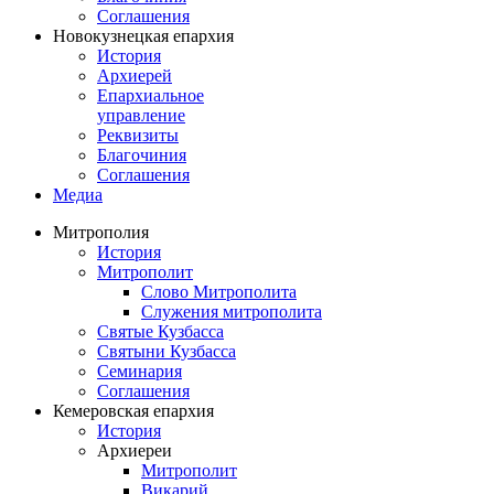
Соглашения
Новокузнецкая епархия
История
Архиерей
Епархиальное
управление
Реквизиты
Благочиния
Соглашения
Медиа
Митрополия
История
Митрополит
Слово Митрополита
Служения митрополита
Святые Кузбасса
Святыни Кузбасса
Семинария
Соглашения
Кемеровская епархия
История
Архиереи
Митрополит
Викарий