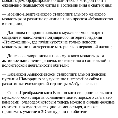
монастырем; сформирована библиотека, в которой почти
ежедневно появляются жития и воспоминания о святых дня;
― Иоанно-Предтеченского ставропигиального женского
монастыря за развитие оригинального проекта «Монашество
в истории»;
― Данилова ставропигиального мужского монастыря за
создание и наполнение популярного интернет-издания
«Прихожанин», где публикуются не только новости
монастыря, но и интересные материалы о церковной жизни;
― Донского ставропигиального мужского монастыря за
активное наполнение раздела, посвященного социальной и
волонтерской деятельности обители;
― Казанской Амвросиевской ставропигиальной женской
пустыни Шамордино за улучшение интерфейса сайта и
развитие катехизаторской страницы «Азбука веры»;
― Спасо-Преображенского Валаамского ставропигиального
мужского монастыря за оснащение монастырского сайта веб-
камерами, благодаря которым теперь можно в онлайн-режиме
смотреть прямую трансляцию из монастыря, а также
принимать участие в 3D экскурсии по обители.