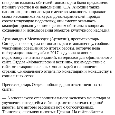
ставропигиальных обителей; монастырям было предложено
принять участие в ее наполнении. С.А. Анохина также
напомнила, что монастыри имеют возможность направлять
своих насельников на курсы древлехранителей: пройдя
соответствующую подготовку, они смогут оказывать
квалифицированную помощь своим обителям в вопросах
сохранения и использования объектов культурного наследия.
Архимандрит Мелхиседек (Артюхин), пресс-секретарь
Синодального отдела по монастырям и монашеству, сообщил
участникам совещания об итогах работы, которую вела
информационная служба в 2017 году: она включала
подготовку печатных изданий, материалов для официального
сайта Отдела «Монастырский вестник», взаимодействие с
сайтами ставропигиальных монастырей и наполнение
страниц Синодального отдела по монастырям и монашеству в
социальных сетях.
Пресс-секретарь Отдела поблагодарил ответственных за
сайты:
― Алексеевского ставропигиального женского монастыря за
улучшение интерфейса сайта и развитие катехизаторской
работы. Его авторы рассказывают о богослужениях,
Таинствах, святынях и святых Церкви. На сайте обители