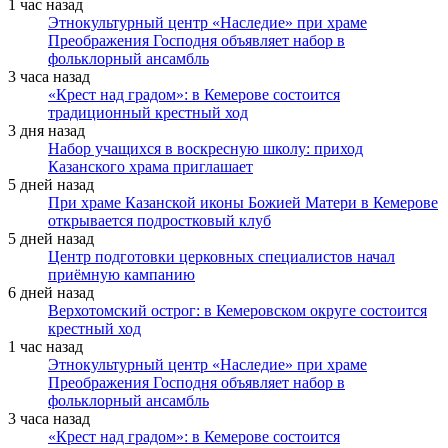
1 час назад
Этнокультурный центр «Наследие» при храме
Преображения Господня объявляет набор в
фольклорный ансамбль
3 часа назад
«Крест над градом»: в Кемерове состоится
традиционный крестный ход
3 дня назад
Набор учащихся в воскресную школу: приход
Казанского храма приглашает
5 дней назад
При храме Казанской иконы Божией Матери в Кемерове
открывается подростковый клуб
5 дней назад
Центр подготовки церковных специалистов начал
приёмную кампанию
6 дней назад
Верхотомский острог: в Кемеровском округе состоится
крестный ход
1 час назад
Этнокультурный центр «Наследие» при храме
Преображения Господня объявляет набор в
фольклорный ансамбль
3 часа назад
«Крест над градом»: в Кемерове состоится