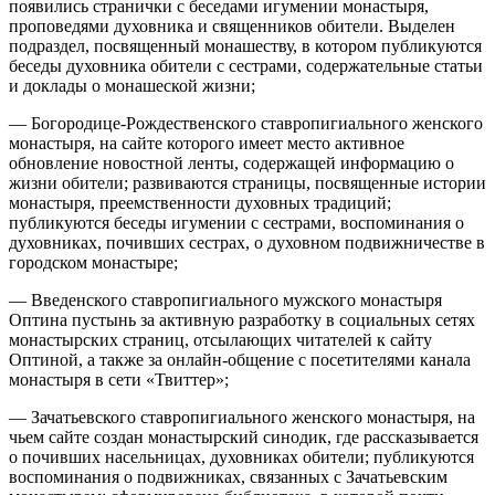
появились странички с беседами игумении монастыря,
проповедями духовника и священников обители. Выделен
подраздел, посвященный монашеству, в котором публикуются
беседы духовника обители с сестрами, содержательные статьи
и доклады о монашеской жизни;
― Богородице-Рождественского ставропигиального женского
монастыря, на сайте которого имеет место активное
обновление новостной ленты, содержащей информацию о
жизни обители; развиваются страницы, посвященные истории
монастыря, преемственности духовных традиций;
публикуются беседы игумении с сестрами, воспоминания о
духовниках, почивших сестрах, о духовном подвижничестве в
городском монастыре;
― Введенского ставропигиального мужского монастыря
Оптина пустынь за активную разработку в социальных сетях
монастырских страниц, отсылающих читателей к сайту
Оптиной, а также за онлайн-общение с посетителями канала
монастыря в сети «Твиттер»;
― Зачатьевского ставропигиального женского монастыря, на
чьем сайте создан монастырский синодик, где рассказывается
о почивших насельницах, духовниках обители; публикуются
воспоминания о подвижниках, связанных с Зачатьевским