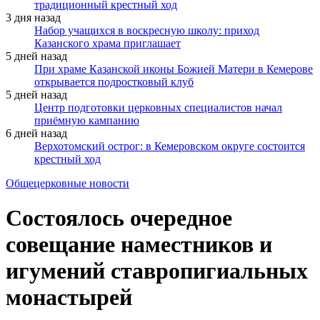
традиционный крестный ход
3 дня назад
Набор учащихся в воскресную школу: приход
Казанского храма приглашает
5 дней назад
При храме Казанской иконы Божией Матери в Кемерове
открывается подростковый клуб
5 дней назад
Центр подготовки церковных специалистов начал
приёмную кампанию
6 дней назад
Верхотомский острог: в Кемеровском округе состоится
крестный ход
Общецерковные новости
Состоялось очередное
совещание наместников и
игумений ставропигиальных
монастырей