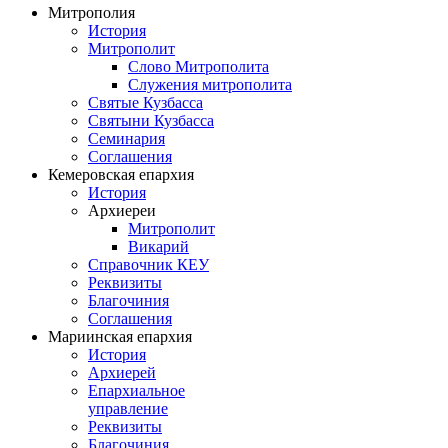
Митрополия
История
Митрополит
Слово Митрополита
Служения митрополита
Святые Кузбасса
Святыни Кузбасса
Семинария
Соглашения
Кемеровская епархия
История
Архиереи
Митрополит
Викарий
Справочник КЕУ
Реквизиты
Благочиния
Соглашения
Мариинская епархия
История
Архиерей
Епархиальное
управление
Реквизиты
Благочиния