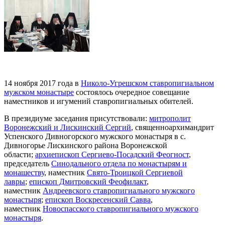
14 ноября 2017 года в
Николо-Угрешском ставропигиальном
мужском монастыре
состоялось очередное совещание
наместников и игумений ставропигиальных обителей.
В президиуме заседания присутствовали:
митрополит
Воронежский и Лискинский Сергий
, священноархимандрит
Успенского Дивногорского мужского монастыря в с.
Дивногорье Лискинского района Воронежской
области;
архиепископ Сергиево-Посадский Феогност
,
председатель
Синодального отдела по монастырям и
монашеству
, наместник
Свято-Троицкой Сергиевой
лавры
;
епископ Дмитровский Феофилакт
,
наместник
Андреевского ставропигиального мужского
монастыря
;
епископ Воскресенский Савва
,
наместник
Новоспасского ставропигиального мужского
монастыря
.