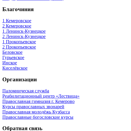
Благочиния
1 Кемеровское
2 Кемеровское
1 Ленинск-Кузнецкое
2 Ленинск-Кузнецкое
1 Прокопьевское
2 Прокопьевское
Беловское
Гурьевское
Инское
Киселёвское
Организации
Паломническая служба
Реабилитационный центр «Лествица»
Православная гимназия г. Кемерово
Курсы православных звонарей
Православная молодёжь Кузбасса
Православные богословские курсы
Обратная связь