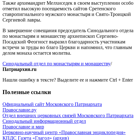
Также архимандрит Мелхиседек в своем выступлении особо
отметил высокую посещаемость сайтов Сретенского
ставропигиального мужского монастыря и Свято-Троицкой
Сергиевой лавры.
В завершение совещания председатель Синодального отдела
по монастырям и монашеству архиепископ Сергиево-
Посадский Феогност выразил благодарность участникам
встречи за труды во благо Церкви и напомнил, что главным
делом монаха остается молитва.
Синодальный отдел по монастырям и монашеству
/
Патриархия.ru
Нашли ошибку в тексте? Выделите ее и нажмите
Ctrl
+
Enter
Полезные ссылки
Официальный сайт Московского Патриархата
Православие.ру
Отдел внешних церковных связей Московского Патриархата
Синодальный информационный отдел
Православие и мир
Церковно-научный центр «Православная энциклопедия»
КПДС
Газета «Глагол» (архив)