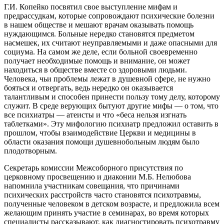
Г.И. Копейко посвятил свое выступление мифам и
предрассудкам, которые сопровождают психические болезни
в нашем обществе и мешают врачам оказывать помощь
нуждающимся. Больные нередко становятся предметом
насмешек, их считают неуправляемыми и даже опасными для
социума. На самом же деле, если больной своевременно
получает необходимые помощь и внимание, он может
находиться в обществе вместе со здоровыми людьми.
Человека, чьи проблемы лежат в душевной сфере, не нужно
бояться и отвергать, ведь нередко он оказывается
талантливым и способен принести пользу тому делу, которому
служит. В среде верующих бытуют другие мифы ― о том, что
все психиатры ― атеисты и что «беса нельзя изгнать
таблетками». Эту мифологию психиатр предложил оставить в
прошлом, чтобы взаимодействие Церкви и медицины в
области оказания помощи душевнобольным людям было
плодотворным.
Секретарь комиссии Межсоборного присутствия по
церковному просвещению и диаконии М.Б. Нелюбова
напомнила участникам совещания, что причинами
психических расстройств часто становятся психотравмы,
полученные человеком в детском возрасте, и предложила всем
желающим принять участие в семинарах, во время которых
специалисты рассказывают, как диагностировать психотравму