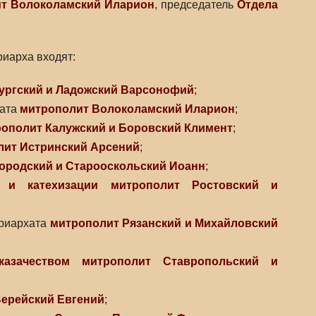
т Волоколамский Иларион
, председатель
Отдела
иарха входят:
ургский и Ладожский Варсонофий
;
хата
митрополит Волоколамский Иларион
;
ополит Калужский и Боровский Климент
;
лит Истринский Арсений
;
ородский и Старооскольский Иоанн
;
 и катехизации
митрополит Ростовский и
риархата
митрополит Рязанский и Михайловский
азачеством
митрополит Ставропольский и
Верейский Евгений
;