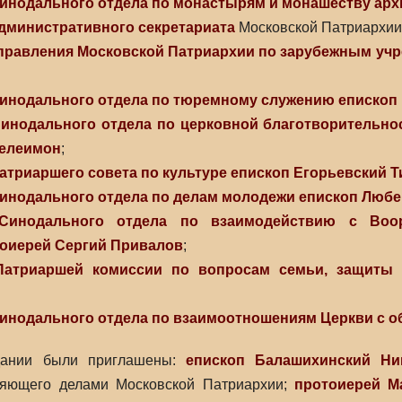
инодального отдела по монастырям и монашеству
арх
дминистративного секретариата
Московской Патриархи
правления Московской Патриархии по зарубежным уч
инодального отдела по тюремному служению
епископ
инодального отдела по церковной благотворительно
телеимон
;
атриаршего совета по культуре
епископ Егорьевский Т
инодального отдела по делам молодежи
епископ Люб
Синодального отдела по взаимодействию с Воо
оиерей Сергий Привалов
;
Патриаршей комиссии по вопросам семьи, защиты 
инодального отдела по взаимоотношениям Церкви с 
дании были приглашены:
епископ Балашихинский Ни
ляющего делами Московской Патриархии;
протоиерей М