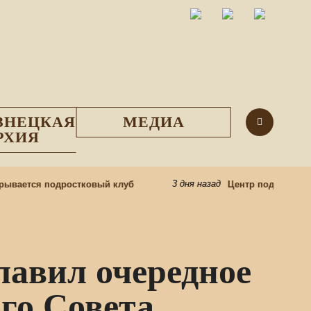
ЗНЕЦКАЯ
МЕДИА
РХИЯ
3 дня назад
вается подростковый клуб
Центр подготовки це
авил очередное
го Совета