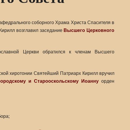
кафедрального соборного Храма Христа Спасителя в
Кирилл возглавил заседание
Высшего Церковного
вославной Церкви обратился к членам Высшего
йской хиротонии Святейший Патриарх Кирилл вручил
городскому и Старооскольскому Иоанну
орден
ора;