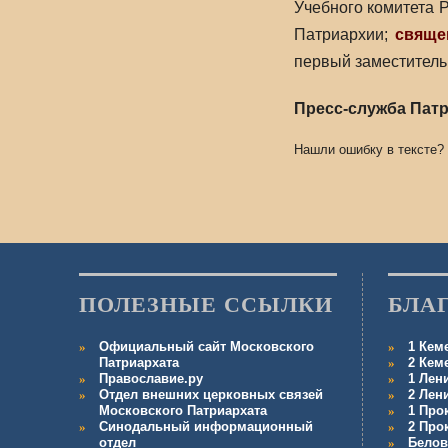
Учебного комитета 
Патриархии;
свяще
первый заместитель
Пресс-служба Патр
Нашли ошибку в тексте?
ПОЛЕЗНЫЕ ССЫЛКИ
БЛА
Официальный сайт Московского
1 Кем
Патриархата
2 Кем
Православие.ру
1 Лен
Отдел внешних церковных связей
2 Лен
Московского Патриархата
1 Про
Синодальный информационный
2 Про
отдел
Белов