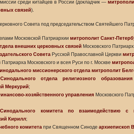
миссии среди китайцев в России (докладчик —
митрополи
овных связей
).
ерковного Совета под председательством Святейшего Патр
елами Московской Патриархии
митрополит Санкт-Петерб
тдела внешних церковных связей
Московского Патриар
здательского Совета
Русской Православной Церкви
митр
 Патриарха Московского и всея Руси по г. Москве
митропо
инодального миссионерского отдела
митрополит Белг
ь
Синодального отдела религиозного образования
ий Меркурий
;
инансово-хозяйственного управления
Московского Пат
ь
Синодального комитета по взаимодействию с к
ий Кирилл
;
чебного комитета
при Священном Синоде
архиепископ 