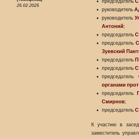
председатель
С
25.02.2025
руководитель
А
руководитель
У
Антоний
;
председатель
С
председатель
С
Зуевский Пан
председатель
П
председатель
С
председатель
органами
прот
председатель
Смирнов
;
председатель
С
К участию в засе
заместитель управ