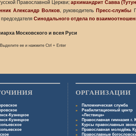
Русской Православной Церкви;
архимандрит Савва (Тутун
нник Александр Волков
, руководитель
Пресс-службы
П
 председателя
Синодального отдела по взаимоотношен
иарха Московского и всея Руси
 Выделите ее и нажмите
Ctrl
+
Enter
ГОЧИНИЯ
ОРГАНИЗАЦИИ
еровское
Паломническая служба
еровское
Реабилитационный центр
инск-Кузнецкое
«Лествица»
инск-Кузнецкое
Православная гимназия г.
копьевское
Курсы православных звон
копьевское
Православная молодёжь К
ское
Православные богословск