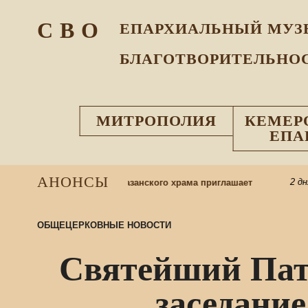
С В О
ЕПАРХИАЛЬНЫЙ МУЗ
БЛАГОТВОРИТЕЛЬНО
МИТРОПОЛИЯ
КЕМЕР
ЕПА
АНОНСЫ
2 дня н
ресную школу: приход Казанского храма приглашает
ОБЩЕЦЕРКОВНЫЕ НОВОСТИ
Святейший Пат
заседани