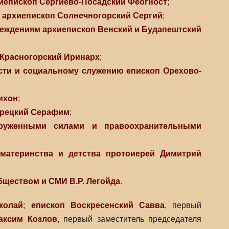
иепископ Сергиево-Посадский Феогност
;
и
архиепископ Солнечногорский Сергий
;
реждениям
архиепископ Венский и Будапештский
 Красногорский Иринарх
;
сти и социальному служению
епископ Орехово-
ихон
;
ерецкий Серафим
;
руженными силами и правоохранительными
материнства и детства
протоиерей Димитрий
обществом и СМИ
В.Р. Легойда
.
колай
;
епископ Воскресенский Савва
, первый
аксим Козлов
, первый заместитель председателя