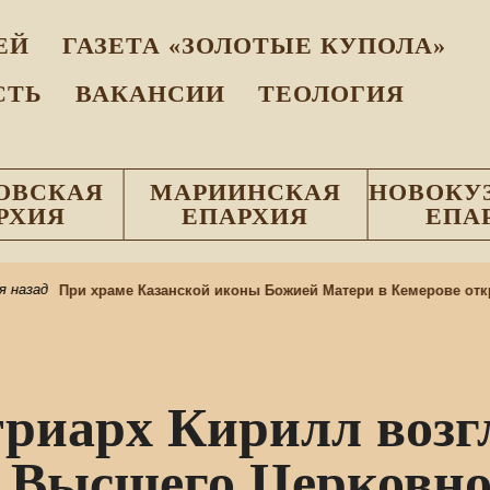
EЙ
ГАЗЕТА «ЗОЛОТЫЕ КУПОЛА»
СТЬ
ВАКАНСИИ
ТЕОЛОГИЯ
ОВСКАЯ
МАРИИНСКАЯ
НОВОКУ
РХИЯ
ЕПАРХИЯ
ЕПА
азад
При храме Казанской иконы Божией Матери в Кемерове откры
риарх Кирилл возгл
е Высшего Церковно