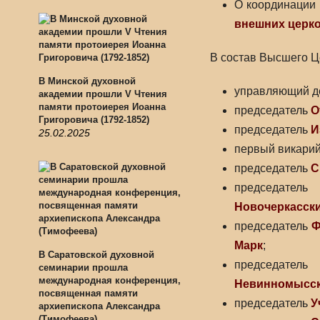
О координации 
внешних церк
В состав Высшего Ц
В Минской духовной
управляющий д
академии прошли V Чтения
памяти протоиерея Иоанна
председатель
О
Григоровича (1792-1852)
председатель
И
25.02.2025
первый викарий
председатель
С
председател
Новочеркасск
председатель
Ф
Марк
;
В Саратовской духовной
председател
семинарии прошла
международная конференция,
Невинномысск
посвященная памяти
председатель
У
архиепископа Александра
(Тимофеева)