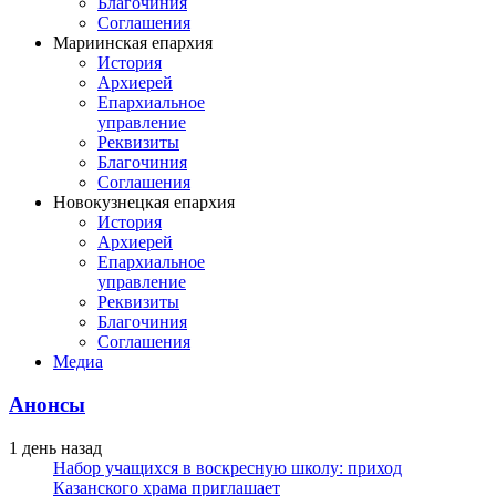
Благочиния
Соглашения
Мариинская епархия
История
Архиерей
Епархиальное
управление
Реквизиты
Благочиния
Соглашения
Новокузнецкая епархия
История
Архиерей
Епархиальное
управление
Реквизиты
Благочиния
Соглашения
Медиа
Анонсы
1 день назад
Набор учащихся в воскресную школу: приход
Казанского храма приглашает