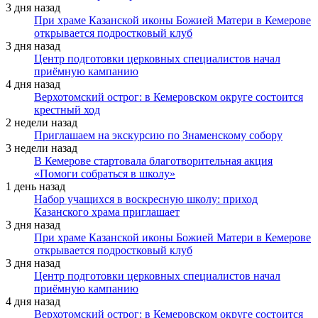
3 дня назад
При храме Казанской иконы Божией Матери в Кемерове
открывается подростковый клуб
3 дня назад
Центр подготовки церковных специалистов начал
приёмную кампанию
4 дня назад
Верхотомский острог: в Кемеровском округе состоится
крестный ход
2 недели назад
Приглашаем на экскурсию по Знаменскому собору
3 недели назад
В Кемерове стартовала благотворительная акция
«Помоги собраться в школу»
1 день назад
Набор учащихся в воскресную школу: приход
Казанского храма приглашает
3 дня назад
При храме Казанской иконы Божией Матери в Кемерове
открывается подростковый клуб
3 дня назад
Центр подготовки церковных специалистов начал
приёмную кампанию
4 дня назад
Верхотомский острог: в Кемеровском округе состоится