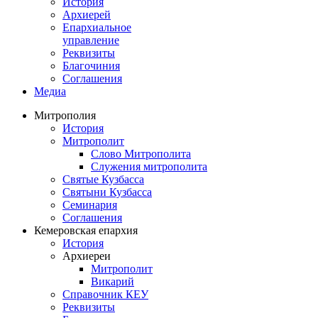
История
Архиерей
Епархиальное
управление
Реквизиты
Благочиния
Соглашения
Медиа
Митрополия
История
Митрополит
Слово Митрополита
Служения митрополита
Святые Кузбасса
Святыни Кузбасса
Семинария
Соглашения
Кемеровская епархия
История
Архиереи
Митрополит
Викарий
Справочник КЕУ
Реквизиты