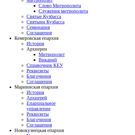
Митрополит
Слово Митрополита
Служения митрополита
Святые Кузбасса
Святыни Кузбасса
Семинария
Соглашения
Кемеровская епархия
История
Архиереи
Митрополит
Викарий
Справочник КЕУ
Реквизиты
Благочиния
Соглашения
Мариинская епархия
История
Архиерей
Епархиальное
управление
Реквизиты
Благочиния
Соглашения
Новокузнецкая епархия