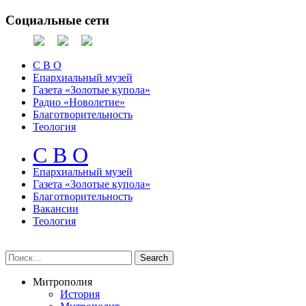
Социальные сети
С В О
Епархиальный музей
Газета «Золотые купола»
Радио «Новолетие»
Благотворительность
Теология
С В О
Епархиальный музeй
Газета «Золотые купола»
Благотворительность
Вакансии
Теология
Митрополия
История