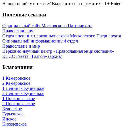
Нашли ошибку в тексте? Выделите ее и нажмите
Ctrl
+
Enter
Полезные ссылки
Официальный сайт Московского Патриархата
Православие.ру
Отдел внешних церковных связей Московского Патриархата
Синодальный информационный отдел
Православие и мир
Церковно-научный центр «Православная энциклопедия»
КПДС
Газета «Глагол» (архив)
Благочиния
1 Кемеровское
2 Кемеровское
1 Ленинск-Кузнецкое
2 Ленинск-Кузнецкое
1 Прокопьевское
2 Прокопьевское
Беловское
Гурьевское
Инское
Киселёвское