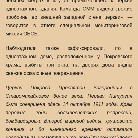
четырех метрах к югу от примыкающего к церкви
одноэтажного здания. Команда СММ видела свежие
пробоины во внешней западной стене церкви», —
говорится в отчете специальной мониторинговой
миссии ОБСЕ.
Наблюдатели также зафиксировали, что в
одноэтажном доме, расположенном у Покровского
храма, выбиты три окна, на дверях дома видны
свежие осколочные повреждения.
Церкви Покрова Пресвятой Богородицы в
Старомихайловке более века. Первая Литургия
была совершена здесь 14 октября 1911 года. Храм
пережил годы большевистских репрессий,
бомбардировки Второй мировой войны, хрущевские
гонения и до нынешнего времени оставался
невредимым, несмотря на то, что Старомихайловка