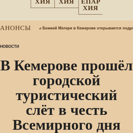
ХИЯ
ХИЯ
ЕПАР
ХИЯ
АНОНСЫ
аме Казанской иконы Божией Матери в Кемерове открывается подр
НОВОСТИ
В Кемерове прошёл
городской
туристический
слёт в честь
Всемирного дня