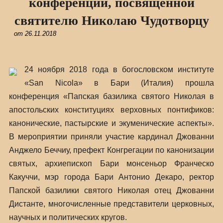
конференции, посвященной
святителю Николаю Чудотворцу
от
26.11.2018
24 ноября 2018 года в богословском институте
«San Nicola» в Бари (Италия) прошла
конференция «Папская базилика святого Николая в
апостольских конституциях верховных понтификов:
канонические, пастырские и экуменические аспекты».
В мероприятии приняли участие кардинал Джованни
Анджело Беччиу, префект Конгрегации по канонизации
святых, архиепископ Бари монсеньор Франческо
Какуччи, мэр города Бари Антонио Декаро, ректор
Папской базилики святого Николая отец Джованни
Дистанте, многочисленные представители церковных,
научных и политических кругов.