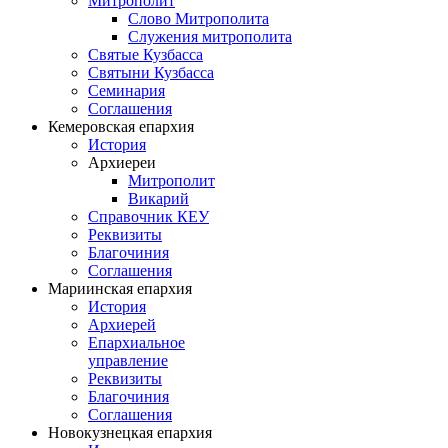
Митрополит
Слово Митрополита
Служения митрополита
Святые Кузбасса
Святыни Кузбасса
Семинария
Соглашения
Кемеровская епархия
История
Архиереи
Митрополит
Викарий
Справочник КЕУ
Реквизиты
Благочиния
Соглашения
Мариинская епархия
История
Архиерей
Епархиальное
управление
Реквизиты
Благочиния
Соглашения
Новокузнецкая епархия