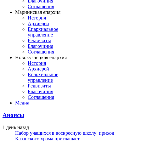
Благочиния
Соглашения
Мариинская епархия
История
Архиерей
Епархиальное
управление
Реквизиты
Благочиния
Соглашения
Новокузнецкая епархия
История
Архиерей
Епархиальное
управление
Реквизиты
Благочиния
Соглашения
Медиа
Анонсы
1 день назад
Набор учащихся в воскресную школу: приход
Казанского храма приглашает