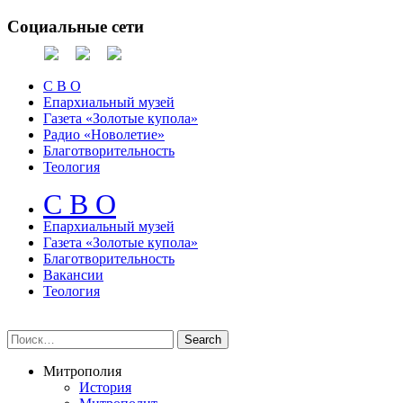
Социальные сети
С В О
Епархиальный музей
Газета «Золотые купола»
Радио «Новолетие»
Благотворительность
Теология
С В О
Епархиальный музeй
Газета «Золотые купола»
Благотворительность
Вакансии
Теология
Митрополия
История