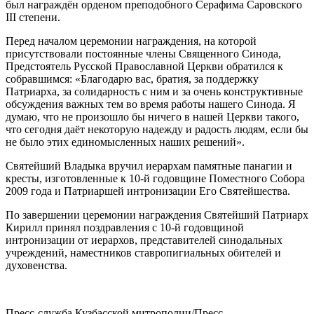
был награждён орденом преподобного Серафима Саровского
III степени.
Перед началом церемонии награждения, на которой
присутствовали постоянные члены Священного Синода,
Предстоятель Русской Православной Церкви обратился к
собравшимся: «Благодарю вас, братия, за поддержку
Патриарха, за солидарность с ним и за очень конструктивные
обсуждения важных тем во время работы нашего Синода. Я
думаю, что не произошло бы ничего в нашей Церкви такого,
что сегодня даёт некоторую надежду и радость людям, если бы
не было этих единомысленных наших решений».
Святейший Владыка вручил иерархам памятные панагии и
кресты, изготовленные к 10-й годовщине Поместного Собора
2009 года и Патриаршей интронизации Его Святейшества.
По завершении церемонии награждения Святейший Патриарх
Кирилл принял поздравления с 10-й годовщиной
интронизации от иерархов, представителей синодальных
учреждений, наместников ставропигиальных обителей и
духовенства.
Пресс-служба Кузбасской митрополии/Пресс-