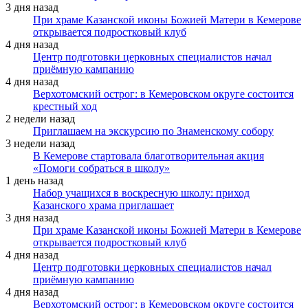
3 дня назад
При храме Казанской иконы Божией Матери в Кемерове
открывается подростковый клуб
4 дня назад
Центр подготовки церковных специалистов начал
приёмную кампанию
4 дня назад
Верхотомский острог: в Кемеровском округе состоится
крестный ход
2 недели назад
Приглашаем на экскурсию по Знаменскому собору
3 недели назад
В Кемерове стартовала благотворительная акция
«Помоги собраться в школу»
1 день назад
Набор учащихся в воскресную школу: приход
Казанского храма приглашает
3 дня назад
При храме Казанской иконы Божией Матери в Кемерове
открывается подростковый клуб
4 дня назад
Центр подготовки церковных специалистов начал
приёмную кампанию
4 дня назад
Верхотомский острог: в Кемеровском округе состоится