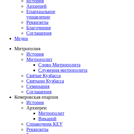
История
Архиерей
Епархиальное
управление
Реквизиты
Благочиния
Соглашения
Медиа
Митрополия
История
Митрополит
Слово Митрополита
Служения митрополита
Святые Кузбасса
Святыни Кузбасса
Семинария
Соглашения
Кемеровская епархия
История
Архиереи
Митрополит
Викарий
Справочник КЕУ
Реквизиты