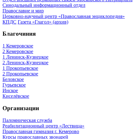
Синодальный информационный отдел
Православие и мир
Церковно-научный центр «Православная энциклопедия»
КПДС
Газета «Глагол» (архив)
Благочиния
1 Кемеровское
2 Кемеровское
1 Ленинск-Кузнецкое
2 Ленинск-Кузнецкое
1 Прокопьевское
2 Прокопьевское
Беловское
Гурьевское
Инское
Киселёвское
Организации
Паломническая служба
Реабилитационный центр «Лествица»
Православная гимназия г. Кемерово
Курсы православных звонарей