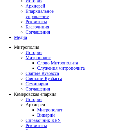
История
Архиерей
Епархиальное
управление
Реквизиты
Благочиния
Соглашения
Медиа
Митрополия
История
Митрополит
Слово Митрополита
Служения митрополита
Святые Кузбасса
Святыни Кузбасса
Семинария
Соглашения
Кемеровская епархия
История
Архиереи
Митрополит
Викарий
Справочник КЕУ
Реквизиты