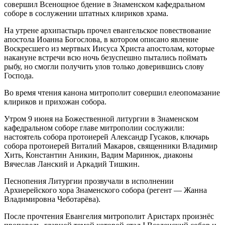
совершил Всенощное бдение в Знаменском кафедральном
соборе в сослужении штатных клириков храма.
На утрене архипастырь прочел евангельское повествование
апостола Иоанна Богослова, в котором описано явление
Воскресшего из мертвых Иисуса Христа апостолам, которые
накануне встречи всю ночь безуспешно пытались поймать
рыбу, но смогли получить улов только доверившись слову
Господа.
Во время чтения канона митрополит совершил елеопомазание
клириков и прихожан собора.
Утром 9 июня на Божественной литургии в Знаменском
кафедральном соборе главе митрополии сослужили:
настоятель собора протоиерей Александр Гусаков, ключарь
собора протоиерей Виталий Макаров, священники Владимир
Хить, Константин Аникин, Вадим Маринюк, диаконы
Вячеслав Ланский и Аркадий Тишкин.
Песнопения Литургии прозвучали в исполнении
Архиерейского хора Знаменского собора (регент — Жанна
Владимировна Чеботарёва).
После прочтения Евангелия митрополит Аристарх произнёс