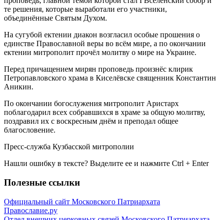
проповедь, главной темой которой стал I Вселенский собор и
те решения, которые выработали его участники,
объединённые Святым Духом.
На сугубой ектении диакон возгласил особые прошения о
единстве Православной веры во всём мире, а по окончании
ектении митрополит прочёл молитву о мире на Украине.
Перед причащением мирян проповедь произнёс клирик
Петропавловского храма в Киселёвске священник Константин
Аникин.
По окончании богослужения митрополит Аристарх
поблагодарил всех собравшихся в храме за общую молитву,
поздравил их с воскресным днём и преподал общее
благословение.
Пресс-служба Кузбасской митрополии
Нашли ошибку в тексте? Выделите ее и нажмите
Ctrl
+
Enter
Полезные ссылки
Официальный сайт Московского Патриархата
Православие.ру
Отдел внешних церковных связей Московского Патриархата