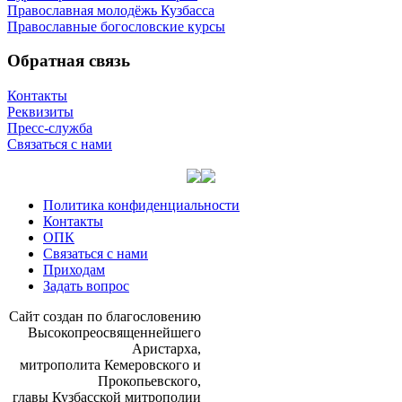
Православная молодёжь Кузбасса
Православные богословские курсы
Обратная связь
Контакты
Реквизиты
Пресс-служба
Связаться с нами
Политика конфиденциальности
Контакты
ОПК
Связаться с нами
Приходам
Задать вопрос
Сайт со­здан по бла­го­сло­ве­нию
Вы­со­ко­прео­свя­щен­ней­ше­го
Ари­стар­ха,
мит­ро­по­ли­та Ке­ме­ров­ско­го и
Про­ко­пьев­ско­го,
гла­вы Куз­бас­ской мит­ро­по­лии