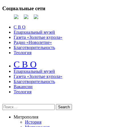
Социальные сети
С В О
Епархиальный музей
Газета «Золотые купола»
Радио «Новолетие»
Благотворительность
Теология
С В О
Епархиальный музeй
Газета «Золотые купола»
Благотворительность
Вакансии
Теология
Митрополия
История