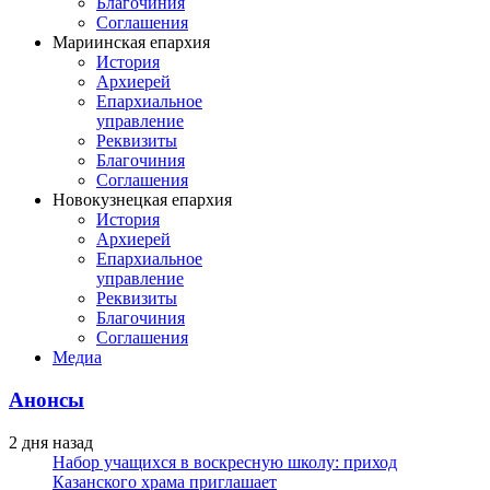
Благочиния
Соглашения
Мариинская епархия
История
Архиерей
Епархиальное
управление
Реквизиты
Благочиния
Соглашения
Новокузнецкая епархия
История
Архиерей
Епархиальное
управление
Реквизиты
Благочиния
Соглашения
Медиа
Анонсы
2 дня назад
Набор учащихся в воскресную школу: приход
Казанского храма приглашает