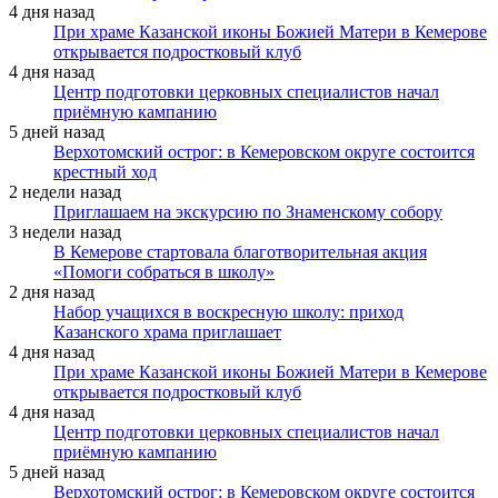
4 дня назад
При храме Казанской иконы Божией Матери в Кемерове
открывается подростковый клуб
4 дня назад
Центр подготовки церковных специалистов начал
приёмную кампанию
5 дней назад
Верхотомский острог: в Кемеровском округе состоится
крестный ход
2 недели назад
Приглашаем на экскурсию по Знаменскому собору
3 недели назад
В Кемерове стартовала благотворительная акция
«Помоги собраться в школу»
2 дня назад
Набор учащихся в воскресную школу: приход
Казанского храма приглашает
4 дня назад
При храме Казанской иконы Божией Матери в Кемерове
открывается подростковый клуб
4 дня назад
Центр подготовки церковных специалистов начал
приёмную кампанию
5 дней назад
Верхотомский острог: в Кемеровском округе состоится