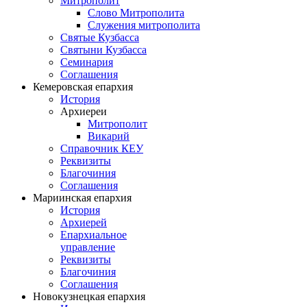
Митрополит
Слово Митрополита
Служения митрополита
Святые Кузбасса
Святыни Кузбасса
Семинария
Соглашения
Кемеровская епархия
История
Архиереи
Митрополит
Викарий
Справочник КЕУ
Реквизиты
Благочиния
Соглашения
Мариинская епархия
История
Архиерей
Епархиальное
управление
Реквизиты
Благочиния
Соглашения
Новокузнецкая епархия